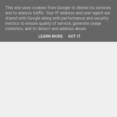
This site uses cookies from Google to deliver its services
and to analyze traffic. Your IP address and user-agent are
shared with Google along with performance and security
metrics to ensure quality of service, generate usage
statistics, and to detect and address abuse.
LEARN MORE
GOT IT