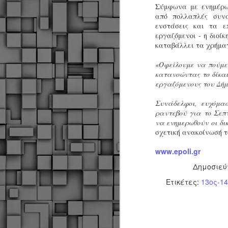
Σύμφωνα με ενημέρω
από πολλαπλές συνα
ενστάσεις και τα ε
εργαζόμενοι - η διοίκ
καταβάλλει τα χρήματ
«Οφείλουμε να πούμε
κατανοώντας το δίκαι
εργαζόμενους του Δήμ
Συνάδελφοι, ευχόμασ
ραντεβού για το Σεπ
να ενημερωθούν οι δι
σχετική ανακοίνωσή τ
www.epoli.gr
Δημοσιεύ
Ετικέτες:
13ος-14
Δήμος Κοζάνης :
JUN
Αναμνηστικά
7