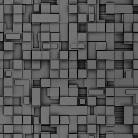
Μ
Ν
Α
χ
φ
υ
α
εί
M
Τ
κ
Δ
ζ
F