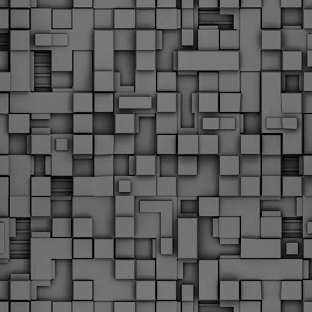
υνεχίζονται οι ορκωμοσίες των νέων Δημοτικών Αστυνομικών
ε δήμους της χώρας. Το Dimastin, αναζητεί σχετικό
ωτογραφικό υλικό στο διαδίκτυο και σας το παρουσιάζει σε
υτή την ανάρτηση. Επίσης, σας καλούμε, αν διαπιστώσετε ότι
ας έχουν "ξεφύγει" ορκωμοσίες, μπορείτε να στέλνετε το
ωτογραφικό τους υλικό στο dimasthes@gmail.gr ώστε να το
ημοσιεύουμε εδώ, άμεσα.
Θεσσαλονίκη: Ορκίστηκαν οι 75 νέοι δημοτικοί
AR
αστυνομικοί – Τι τους ζήτησε ο Αγγελούδης
18
Ενισχύεται το έργο της δημοτικής αστυνομίας στο δήμο
εσσαλονίκης καθώς το πρωί της Τετάρτης 18 Μαρτίου
ρκίστηκαν οι 75 νέοι δημοτικοί αστυνομικοί.
Με αυτούς, σε λίγους μήνες αποκτά ένα ισχυρό σώμα η
ημοτική αστυνομία. Θα είναι πιο κοντά στον πολίτη. Είχα την
υκαιρία να είμαι σήμερα στην ορκωμοσία τους.
Ξεκίνησαν εδώ και μια εβδομάδα οι αφίξεις των
AR
νεοπροσληφθέντων Δημοτικών Αστυνομικών στους
17
δήμους και οι ορκωμοσίες τους - Πλήρες