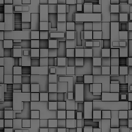
Φωτογραφικό ρεπορτάζ
εγάλες μέρες ζει ο "οργανισμός" της Δημοτικής Αστυνομίας!
α θυμίσουμε ότι κανονικές προσλήψεις στην Δημοτική
στυνομία έχουν να γίνουν από το 2010. Δεκαέξι ολόκληρα
ρόνια! Και βέβαια, ακόμη και με αυτές τις προσλήψεις, δεν
τάνουμε ούτε τα 2/3 των Δημοτικών Αστυνομικών που
πηρετούσαν το 2013 προ της κατάργησης της υπηρεσίας με
πόφαση του σημερινού πρωθυπουργού Κυριάκου Μητσοτάκη. Ας
ναι...
Δημοτική Αστυνομία Θεσσαλονίκης: Διμηνιαίος
AR
απολογισμός ελέγχων τήρησης νομοθεσίας
2
δεσποζόμενων Ζώων συντροφιάς
ον απολογισμό των δράσεων ελέγχου για τα ζώα συντροφιάς
ατά το δίμηνο Ιανουαρίου – Φεβρουαρίου 2026 παρουσιάζει η
ημοτική Αστυνομία Θεσσαλονίκης, με στόχο την προστασία των
ώων και την ομαλή συμβίωση στην πόλη.
ΣτΕ: Οριστική απόρριψη της επαναφοράς του 13ου
EB
και 14ου μισθού για τους δημοσίους υπαλλήλους
18