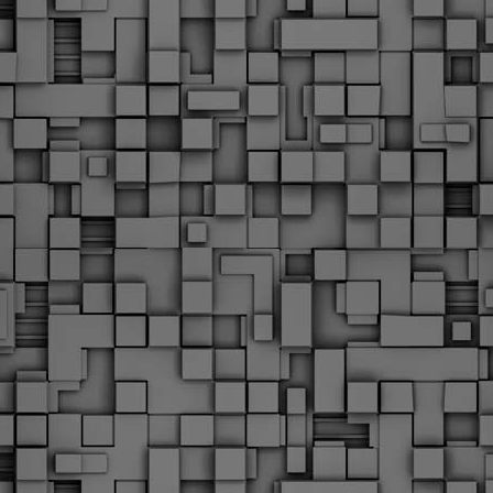
Με την απόφαση αυτή, το ΣτΕ απορρίπτει οριστικά τις
ξιώσεις των δημοσίων υπαλλήλων για επαναφορά των
ώρων, επικυρώνοντας την τρέχουσα κατάσταση παρά τις
ντιδράσεις της ΑΔΕΔΥ
ο ΣτΕ απέρριψε οριστικά την προσφυγή της ΑΔΕΔΥ και ενός
κπαιδευτικού για την επαναφορά των δώρων Χριστουγέννων,
άσχα και θερινής άδειας (13ος και 14ος μισθός) στους
ργαζόμενους του δημόσιου τομέα, κλείνοντας μια μακρά
ιαμάχη δεκαετιών που αφορούσε τις μνημονιακές περικοπές.
Εγγύκλιος ΥΠ.ΕΣ: Προκήρυξη 1Κ/2024 -
EB
Γνωστοποίηση έκδοσης οριστικών αποτελεσμάτων –
4
Παροχή οδηγιών.
 Δείτε/κατεβάστε την πολυαναμενόμενη εγκύκλιο του Υπ.
Με διαρροή 2 μέρες πριν την στάση εργασίας
EB
ενημερώνει το ΣτΕ για την απόρριψη της επαναφοράς
1