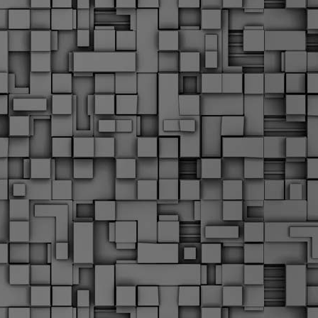
Σ
σ
φ
α
μ
φ
δ
M
Θ
ο
«
δ
ε
M