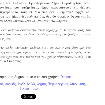
ση του Συλλόγου Εργαζομένων Δήμου Περιστερίου, μετά
εκπαιδευμένους δημοτικο
ντήσεις και συζητήσεις, όπου παρουσίασαν τις θέσεις,
ήδη ολοκληρώσει την πρ
πιχειρήματα τους οι δυο πλευρές - δημοτική Αρχή και
είναι έτοιμοι να αναλά
ηση του δήμου δεσμεύτηκε ότι, δεν θα ασκήσει έφεση και θα
α στους δικαιούχους δημοτικούς υπαλλήλους.
Στο πλαίσιο της προετο
ολοκαίνουργια σκούτερ,
 ένα μεγάλο ευχαριστώ στον Δήμαρχο Α. Παχατουρίδη που
τις περιπολίες και τις 
ο αίτημα μας, αποδεικνύει έμπρακτα την στήριξη του στους
στελεχών της υπηρεσίας
ου μας.
τε καλό υπόλοιπο καλοκαιριού σε όλους και δίνουμε νέο
τέμβριο σε ημερομηνία που θα ανακοινωθεί προσεχώς, ώστε
καιούχοι για τον τρόπο και τον χρόνο πληρωμής»
, τονίζει στη
ου ο Σύλλογος.
τηκε
2nd August 2018
από τον χρήστη
Dimastin
ος μισθός
ΙΔΑΧ
ΙΔΟΧ
δήμος Περιστερίου
δικαίωση
δικαστήριο
Απολογισμός των
Δημοτική Αστυνομία
JUN
JUN
ελέγχων σε ιδιοκτήτες
Θεσσαλονίκης: Ένταση
4
4