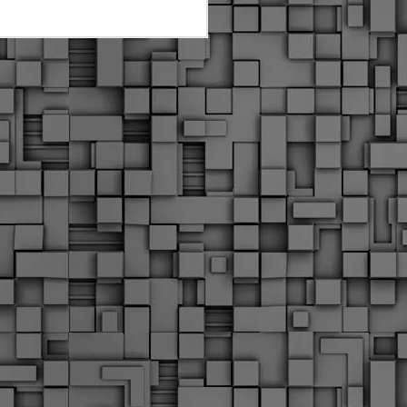
Διοικητικά πρόστιμα
ύψους 11.350€ σε
εργολάβους για
παραβάσεις σε έργα
Ο.Κ.Ω
Η Δημοτική Αστυνομία
Θεσσαλονίκης βεβαίωσε κατά
τις προηγούμενες ημέρες
πρόστιμα για 11 διοικητικές
παραβάσεις που έλαβαν
χώρα κατά τη διάρκεια
εργασιών από εργολαβικά
συνεργεία και οι οποίες
αφορούσαν εκτέλεση
εργασιών χωρίς νόμιμη
σήμανση και στην απόθεση
υλικών – εργαλείων εκτός του
προβλεπόμενου εργοταξίου.