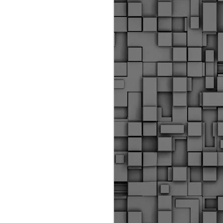
ύς αστυνομικούς, οι οποίοι έχουν
οβλεπόμενη εκπαίδευσή τους και
βουν καθήκοντα.
ιμασίας, ο Δήμος παρέλαβε τρία
 τα οποία θα χρησιμοποιούνται για
καθημερινές μετακινήσεις των
.
Δημοτική Αστυνομία
MAY
Θεσσαλονίκης:
25