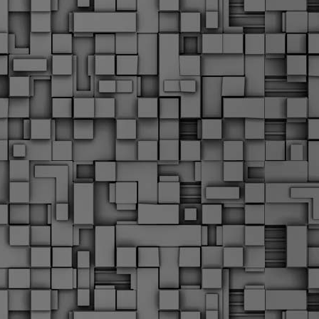
α
δ
α
Τ
ε
Π
ε
δ
F
►
F