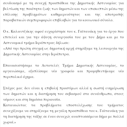
συνδυασμό με τη συνεχή προσπάθεια της Δημοτικής Αστυνομίας για
βελτίωση της ποιότητα ζωής των δημοτών και των επισκεπτών μέσω της
επίλυσης προβλημάτων καθημερινότητας και της αποτροπής
παραβατικών συμπεριφορών επιβλαβών για το κοινωνικό σύνολο.
Ο κ. Καλαντζάκης αφού ευχαρίστησε τον κ. Γαϊτανάκη για το έργο που
επιτελεί και για την άψογη συνεργασία του με τον Δήμο και με το
Αστυνομικό τμήμα Ιεράπετρας δήλωσε:
«Από την πρώτη στιγμή ως δημοτική αρχή στηρίξαμε τη λειτουργία της
Δημοτικής Αστυνομίας στην Ιεράπετρα.
Επανασυστήσαμε το Αυτοτελές Τμήμα Δημοτικής Αστυνομίας, το
οργανώσαμε, εξοπλίσαμε νέο γραφείο και προμηθευτήκαμε νέο
περιπολικό όχημα.
Στόχος μας δεν είναι η επιβολή προστίμων αλλά η σωστή ενημέρωση
των δημοτών και η διατήρηση του σεβασμού στο συνάνθρωπο, στους
νόμους και στη δημόσια περιουσία.
Κατανοώντας τα προβλήματα υποστελέχωσης του τμήματος
συνεχίζουμε να στηρίζουμε τη μεγάλη προσπάθεια του κ. Γαϊτανάκη για
τη διατήρηση της τάξης σε έναν συνεχώς αναπτυσσόμενο δήμο με πολλά
χωριά.»