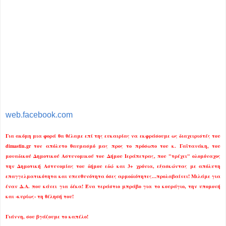
web.facebook.com
Για ακόμη μια φορά θα θέλαμε επί της ευκαιρίας να εκφράσουμε ως διαχειριστές του
dimastin.gr τον απόλυτο θαυμασμό μας προς το πρόσωπο του κ. Γαϊτανάκη, του
μοναδικού Δημοτικού Αστυνομικού του Δήμου Ιεράπετρας, που "τρέχει" ολομόναχος
την Δημοτική Αστυνομίας του δήμου εδώ και 3+ χρόνια, εξασκώντας με απόλυτη
επαγγελματικότητα και υπευθυνότητα όσες αρμοδιότητες...προλαβαίνει! Μιλάμε για
έναν Δ.Α. που κάνει για δέκα! Ένα τεράστιο μπράβο για το κουράγιο, την υπομονή
και -κυρίως- τη θέλησή του!
Γιάννη, σου βγάζουμε το καπέλο!