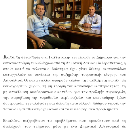
Κ
ατά τη συνάντηση ο κ. Γαϊτανάκης
ενημέρωσε το Δήμαρχο για την
εντατικοποίηση των ελέγχων από τη Δημοτική Αστυνομία Ιεράπετρας, η
οποία κατά το τελευταίο διάστημα έχει γίνει δέκτης εκατοντάδων
καταγγελιών ως συνέπεια της αυξημένης τουριστικής κίνησης του
Αυγούστου. Οι καταγγελίες αφορούν κυρίως την αυθαίρετη κατάληψη
κοινοχρήστων χώρων, τη μη τήρηση του κανονισμού καθαριότητας, τη
μη αποψίλωση ακαθάριστων οικοπέδων για την πρόληψη πυρκαγιών,
την παραβίαση της νομοθεσίας περί ευζωίας και κακοποίησης ζώων
συντροφιάς, την αλόγιστη και άσκοπη κατανάλωση πόσιμου νερού, την
παράνομη στάθμευση οχημάτων και τα κυκλοφοριακά προβλήματα.
Επιπλέον, συζητήθηκαν τα προβλήματα που προκύπτουν από τη
στελέχωση του τμήματος μόνο με ένα Δημοτικό Αστυνομικό σε