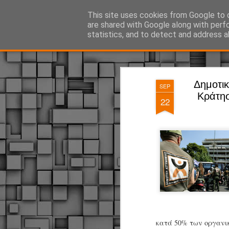
ΔΗΜΟΤΙΚΗ ΑΣΤΥΝΟΜΙΑ, τα νέα!
This site uses cookies from Google to d
are shared with Google along with perf
statistics, and to detect and address a
Magazine
Pages
Δημοτικ
SEP
Κράτησ
22
κατά 50% των οργανι