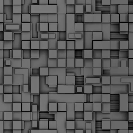
α
δ
α
Τ
ε
Π
ε
δ
F
►
F