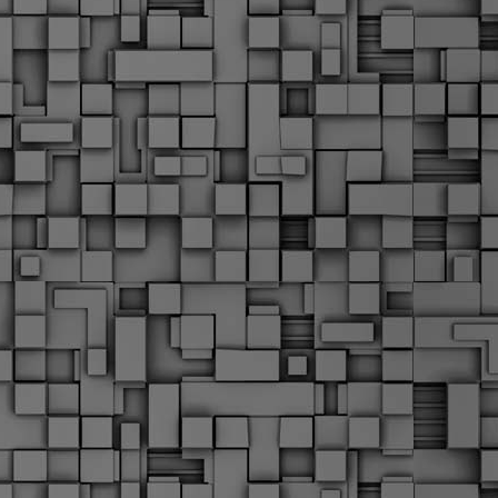
Μ
Ν
Α
χ
φ
υ
α
εί
M
Τ
κ
Δ
ζ
F