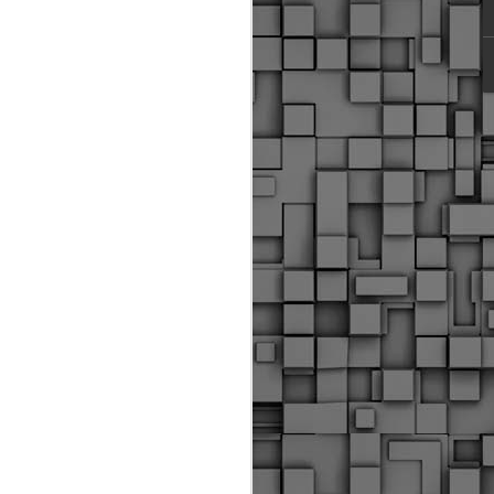
ύς αστυνομικούς, οι οποίοι έχουν
οβλεπόμενη εκπαίδευσή τους και
βουν καθήκοντα.
ιμασίας, ο Δήμος παρέλαβε τρία
 τα οποία θα χρησιμοποιούνται για
καθημερινές μετακινήσεις των
.
Δημοτική Αστυνομία
MAY
Θεσσαλονίκης:
25