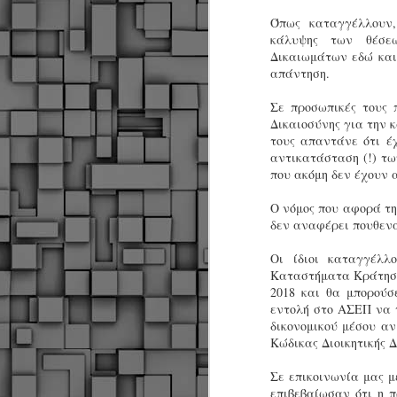
Όπως καταγγέλλουν,
κάλυψης των θέσε
Δικαιωμάτων εδώ και
απάντηση.
Σε προσωπικές τους 
Δικαιοσύνης για την 
τους απαντάνε ότι έ
αντικατάσταση (!) τ
που ακόμη δεν έχουν
Ο νόμος που αφορά τ
δεν αναφέρει πουθεν
Οι ίδιοι καταγγέλλ
Καταστήματα Κράτησης
2018 και θα μπορούσ
εντολή στο ΑΣΕΠ να τ
δικονομικού μέσου αν
Κώδικας Διοικητικής Δ
Σε επικοινωνία μας 
Δήμος Κοζάνης :
JUN
επιβεβαίωσαν ότι η π
Αναμνηστικά
7