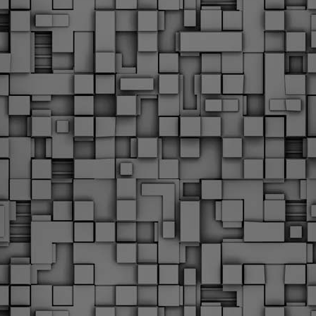
Φωτογραφικό ρεπορτάζ
εγάλες μέρες ζει ο "οργανισμός" της Δημοτικής Αστυνομίας!
α θυμίσουμε ότι κανονικές προσλήψεις στην Δημοτική
στυνομία έχουν να γίνουν από το 2010. Δεκαέξι ολόκληρα
ρόνια! Και βέβαια, ακόμη και με αυτές τις προσλήψεις, δεν
τάνουμε ούτε τα 2/3 των Δημοτικών Αστυνομικών που
πηρετούσαν το 2013 προ της κατάργησης της υπηρεσίας με
πόφαση του σημερινού πρωθυπουργού Κυριάκου Μητσοτάκη. Ας
ναι...
Δημοτική Αστυνομία Θεσσαλονίκης: Διμηνιαίος
AR
απολογισμός ελέγχων τήρησης νομοθεσίας
2
δεσποζόμενων Ζώων συντροφιάς
ον απολογισμό των δράσεων ελέγχου για τα ζώα συντροφιάς
ατά το δίμηνο Ιανουαρίου – Φεβρουαρίου 2026 παρουσιάζει η
ημοτική Αστυνομία Θεσσαλονίκης, με στόχο την προστασία των
ώων και την ομαλή συμβίωση στην πόλη.
ΣτΕ: Οριστική απόρριψη της επαναφοράς του 13ου
EB
και 14ου μισθού για τους δημοσίους υπαλλήλους
18