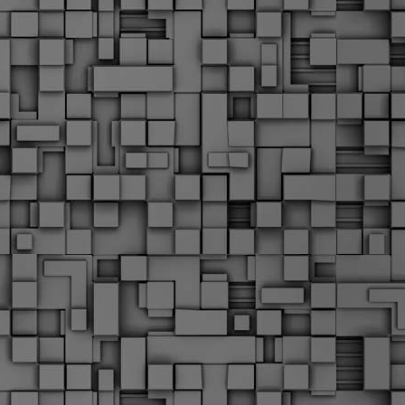
Σ
σ
φ
α
μ
φ
δ
M
Θ
ο
«
δ
ε
M