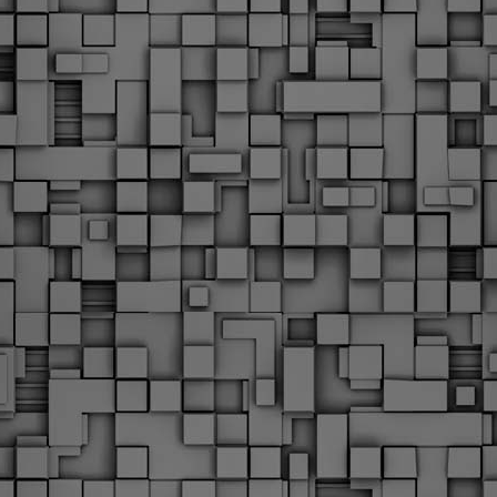
υνεχίζονται οι ορκωμοσίες των νέων Δημοτικών Αστυνομικών
ε δήμους της χώρας. Το Dimastin, αναζητεί σχετικό
ωτογραφικό υλικό στο διαδίκτυο και σας το παρουσιάζει σε
υτή την ανάρτηση. Επίσης, σας καλούμε, αν διαπιστώσετε ότι
ας έχουν "ξεφύγει" ορκωμοσίες, μπορείτε να στέλνετε το
ωτογραφικό τους υλικό στο dimasthes@gmail.gr ώστε να το
ημοσιεύουμε εδώ, άμεσα.
Θεσσαλονίκη: Ορκίστηκαν οι 75 νέοι δημοτικοί
AR
αστυνομικοί – Τι τους ζήτησε ο Αγγελούδης
18
Ενισχύεται το έργο της δημοτικής αστυνομίας στο δήμο
εσσαλονίκης καθώς το πρωί της Τετάρτης 18 Μαρτίου
ρκίστηκαν οι 75 νέοι δημοτικοί αστυνομικοί.
Με αυτούς, σε λίγους μήνες αποκτά ένα ισχυρό σώμα η
ημοτική αστυνομία. Θα είναι πιο κοντά στον πολίτη. Είχα την
υκαιρία να είμαι σήμερα στην ορκωμοσία τους.
Ξεκίνησαν εδώ και μια εβδομάδα οι αφίξεις των
AR
νεοπροσληφθέντων Δημοτικών Αστυνομικών στους
17
δήμους και οι ορκωμοσίες τους - Πλήρες