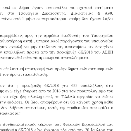
εκπαιδευμένους δημοτικο
 ενώ οι Δήμοι έχουν αποστείλει τα σχετικά αιτήματα
ήδη ολοκληρώσει την πρ
ων στο Υπουργείο Δικαιοσύνης, Διαφάνειας & Ανθ.
είναι έτοιμοι να αναλά
 πάνω από 1 μήνα οι περισσότεροι, ακόμη δεν έχουν λάβει
Στο πλαίσιο της προετο
ολοκαίνουργια σκούτερ,
παρεμβάσεις προς την αρμόδια διεύθυνση του Υπουργείου
τις περιπολίες και τις 
καθυστέρηση αυτή , υπηρεσιακοί παράγοντες του υπουργείου
στελεχών της υπηρεσίας
χουν εντολή να μην στείλουν τις απαντήσεις αν δεν γίνει
ων υπαλλήλων πρώτα από την προκήρυξη 6Κ/2018 του ΑΣΕΠ
 ανακοινωθεί ούτε τα προσωρινά αποτελέσματα.
ην εθελοντική επιστροφή των πρώην δημοτικών αστυνομικών
ά τον όρο αντικατάσταση.
ουν ότι η προκήρυξη 6Κ/2018 για 633 υπαλλήλους στα
 ενώ είχε έγκριση από το 2016 για τον προϋπολογισμό του
ε να είχε ήδη ολοκληρωθεί, το ΥΔΔΑΔ αργούσε να δώσει
ην εκδώσει. Οι ίδιοι αναφέρουν ότι θα κάνουν χρήση κάθε
 δεν λάβουν απαντήσεις εντός της προθεσμίας που ορίζει ο
ιαδικασίας.
με συνδικαλιστικούς κύκλους των Φυλακών Κορυδαλλού μας
Απολογισμός των
Δημοτική Αστυνομία
JUN
JUN
ροκήρυξη 6Κ/2018 είχε έγκριση ήδη από την 20 Ιουλίου του
ελέγχων σε ιδιοκτήτες
Θεσσαλονίκης: Ένταση
4
4