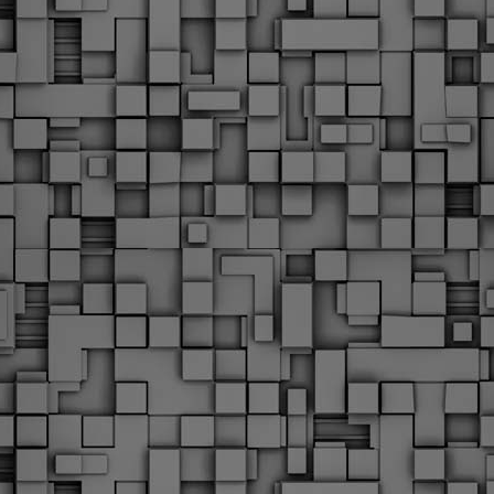
Με την απόφαση αυτή, το ΣτΕ απορρίπτει οριστικά τις
ξιώσεις των δημοσίων υπαλλήλων για επαναφορά των
ώρων, επικυρώνοντας την τρέχουσα κατάσταση παρά τις
ντιδράσεις της ΑΔΕΔΥ
ο ΣτΕ απέρριψε οριστικά την προσφυγή της ΑΔΕΔΥ και ενός
κπαιδευτικού για την επαναφορά των δώρων Χριστουγέννων,
άσχα και θερινής άδειας (13ος και 14ος μισθός) στους
ργαζόμενους του δημόσιου τομέα, κλείνοντας μια μακρά
ιαμάχη δεκαετιών που αφορούσε τις μνημονιακές περικοπές.
Εγγύκλιος ΥΠ.ΕΣ: Προκήρυξη 1Κ/2024 -
EB
Γνωστοποίηση έκδοσης οριστικών αποτελεσμάτων –
4
Παροχή οδηγιών.
 Δείτε/κατεβάστε την πολυαναμενόμενη εγκύκλιο του Υπ.
Με διαρροή 2 μέρες πριν την στάση εργασίας
EB
ενημερώνει το ΣτΕ για την απόρριψη της επαναφοράς
1