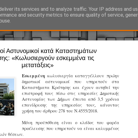
eliver its services and to analyze traffic. Your IP address and u
Ό, τι συμβαίνει γύρω από τη Δημοτική Αστυνομία, την τοπική αυτ
ormance and security metrics to ensure quality of service, gene
buse.
οί Αστυνομικοί κατά Καταστημάτων
Άργος - Δη
JUL
ης: «Κωλυσιεργούν εσκεμμένα τις
Με σκούτε
29
μετατάξεις»
προσωπικό
Εσκεμμένη
κωλυσιεργία καταγγέλλουν πρώην
αρμοδιότη
δημοτικοί αστυνομικοί που υπηρετούν στα
Καταστήματα Κράτησης και έχουν αιτηθεί την
Ξεκινά επίσημα η λειτο
επιστροφή τους πίσω στις υπηρεσίες Δημοτικής
Αστυνομίας των Δήμων έπειτα από 3,5 χρόνια
Η Δημοτική Αστυνομία σ
επανίδρυσης της υπηρεσίας τους, κάνοντας
καθώς από την 1η Αυγού
χρήση του άρθρου 278 του Ν.4555/2018.
επιχειρησιακή λειτουργ
παρουσία του Δήμου στου
Μόνη προϋπόθεση είναι ο κλάδος του φορέα
χώρους.
προέλευσης που υπηρετούν να είναι καλυμμένος
κών θέσεων.
Η νέα υπηρεσία θα στε