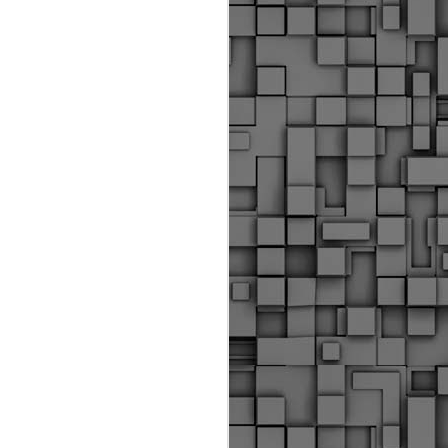
Διοικητικά πρόστιμα
ύψους 11.350€ σε
εργολάβους για
παραβάσεις σε έργα
Ο.Κ.Ω
Η Δημοτική Αστυνομία
Θεσσαλονίκης βεβαίωσε κατά
τις προηγούμενες ημέρες
πρόστιμα για 11 διοικητικές
παραβάσεις που έλαβαν
χώρα κατά τη διάρκεια
εργασιών από εργολαβικά
συνεργεία και οι οποίες
αφορούσαν εκτέλεση
εργασιών χωρίς νόμιμη
σήμανση και στην απόθεση
υλικών – εργαλείων εκτός του
προβλεπόμενου εργοταξίου.