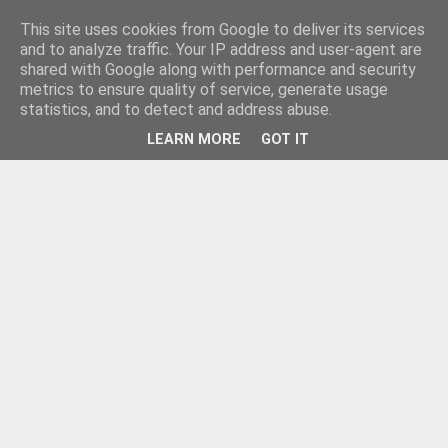
This site uses cookies from Google to deliver its services
and to analyze traffic. Your IP address and user-agent are
shared with Google along with performance and security
metrics to ensure quality of service, generate usage
statistics, and to detect and address abuse.
LEARN MORE
GOT IT