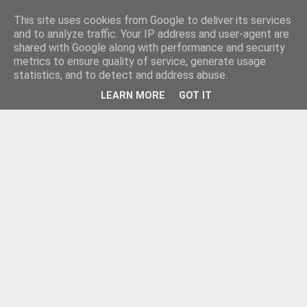
This site uses cookies from Google to deliver its services
and to analyze traffic. Your IP address and user-agent are
shared with Google along with performance and security
metrics to ensure quality of service, generate usage
statistics, and to detect and address abuse.
LEARN MORE
GOT IT