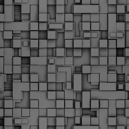
Με την απόφαση αυτή, το ΣτΕ απορρίπτει οριστικά τις
ξιώσεις των δημοσίων υπαλλήλων για επαναφορά των
ώρων, επικυρώνοντας την τρέχουσα κατάσταση παρά τις
ντιδράσεις της ΑΔΕΔΥ
ο ΣτΕ απέρριψε οριστικά την προσφυγή της ΑΔΕΔΥ και ενός
κπαιδευτικού για την επαναφορά των δώρων Χριστουγέννων,
άσχα και θερινής άδειας (13ος και 14ος μισθός) στους
ργαζόμενους του δημόσιου τομέα, κλείνοντας μια μακρά
ιαμάχη δεκαετιών που αφορούσε τις μνημονιακές περικοπές.
Εγγύκλιος ΥΠ.ΕΣ: Προκήρυξη 1Κ/2024 -
EB
Γνωστοποίηση έκδοσης οριστικών αποτελεσμάτων –
4
Παροχή οδηγιών.
 Δείτε/κατεβάστε την πολυαναμενόμενη εγκύκλιο του Υπ.
Με διαρροή 2 μέρες πριν την στάση εργασίας
EB
ενημερώνει το ΣτΕ για την απόρριψη της επαναφοράς
1