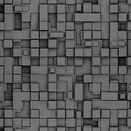
Φωτογραφικό ρεπορτάζ
εγάλες μέρες ζει ο "οργανισμός" της Δημοτικής Αστυνομίας!
α θυμίσουμε ότι κανονικές προσλήψεις στην Δημοτική
στυνομία έχουν να γίνουν από το 2010. Δεκαέξι ολόκληρα
ρόνια! Και βέβαια, ακόμη και με αυτές τις προσλήψεις, δεν
τάνουμε ούτε τα 2/3 των Δημοτικών Αστυνομικών που
πηρετούσαν το 2013 προ της κατάργησης της υπηρεσίας με
πόφαση του σημερινού πρωθυπουργού Κυριάκου Μητσοτάκη. Ας
ναι...
Δημοτική Αστυνομία Θεσσαλονίκης: Διμηνιαίος
AR
απολογισμός ελέγχων τήρησης νομοθεσίας
2
δεσποζόμενων Ζώων συντροφιάς
ον απολογισμό των δράσεων ελέγχου για τα ζώα συντροφιάς
ατά το δίμηνο Ιανουαρίου – Φεβρουαρίου 2026 παρουσιάζει η
ημοτική Αστυνομία Θεσσαλονίκης, με στόχο την προστασία των
ώων και την ομαλή συμβίωση στην πόλη.
ΣτΕ: Οριστική απόρριψη της επαναφοράς του 13ου
EB
και 14ου μισθού για τους δημοσίους υπαλλήλους
18