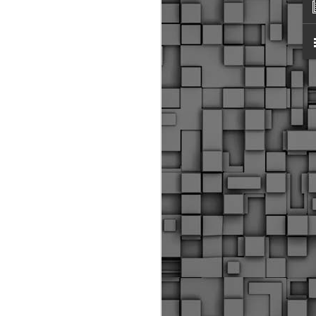
ύς αστυνομικούς, οι οποίοι έχουν
οβλεπόμενη εκπαίδευσή τους και
βουν καθήκοντα.
ιμασίας, ο Δήμος παρέλαβε τρία
 τα οποία θα χρησιμοποιούνται για
καθημερινές μετακινήσεις των
.
Δημοτική Αστυνομία
MAY
Θεσσαλονίκης:
25