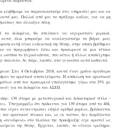
ωρινά διοριστέοι.
ζώων συντροφιάς τον
κατά την διάρκεια
Μάιο από τη Δημοτική
ελέγχων τήρησης
α κληθήκαμε να παρουσιαστούμε στις υπηρεσίες μας και να
Αστυνομία
νομοθεσίας για τα
οντά μας. Πολλοί από μας το πράξαμε κιόλας, για να μη
Θεσσαλονίκης
δεσποζόμενα ζώα
νθρώπους που άλλαξαν πόλη.
συντροφιάς στο Πεδίον
Τον απολογισμό των δράσεων
του Άρεως
της για την προστασία των
 τα δεδομένα, θα σπεύσουν να ισχυριστούν μερικοί.
Ένταση επικράτησε στο Πεδίον
ζώων συντροφιάς τον μήνα
αυτά, όλοι μπορούμε να αναλογιστούμε το βάρος μιας
του Άρεως κατά τη διάρκεια
Μάιο 2026 παρουσιάζει η
Γρεβενά - Τμήμα Δοκίμων Αστυφυλάκων:
AY
φαση αυτή είναι ενδεικτική της θέσης, στην οποία βρέθηκαν
ελέγχων που
Εκπαιδευόμενοι Δημοτικοί Αστυνομικοί έκαναν χρήση
Δημοτική Αστυνομία
10
για να προχωρήσουν έστω και προσωρινά σε μια τέτοια
κάνναβης στην αυλή της σχολής
πραγματοποιούσε η Δημοτική
Θεσσαλονίκης.
ε ωστόσο το ψυχικό κόστος, που ούτως ή άλλως αποδείχτηκε
Αστυνομία για την τήρηση των
τη σύλληψη δύο εκπαιδευόμενων Δημοτικών Αστυνομικών
ν πολιτεία. Ας πάμε, λοιπόν, στα γεγονότα αυτά καθαυτά.
υποχρεώσεων που
Συγκεκριμένα,
λικίας 33 και 31 ετών, για ναρκωτικά, προχώρησαν το βράδυ
προβλέπονται για τα ζώα
πραγματοποιήθηκαν έλεγχοι
ης Τετάρτης 6 Μαΐου οι αστυνομικοί στα Γρεβενά.
άφειας Στις 4 Οκτωβρίου 2018, κοντά έναν χρόνο αργότερα
συντροφιάς, όπως η
από αμιγή κλιμάκια
γήκαν τα οριστικά αποτελέσματα. Η απόκλιση του οριστικού
ηλεκτρονική σήμανση
(αποκλειστικά της Δημοτικής
ύμφωνα με τις Αρχές, οι δύο άνδρες εντοπίστηκαν από
μάτων από τον προσωρινό υπολογίστηκε γύρω στο 35% με
(microchip) και η κατοχή των
Αστυνομίας), καθώς και από
κπαιδευτή του Τμήματος Δοκίμων Αστυφυλάκων Γρεβενών στον
ανές για τα δεδομένα του ΑΣΕΠ.
απαραίτητων εγγράφων.
μικτά κλιμάκια σε
ροαύλιο χώρο της σχολής, τη στιγμή που έκαναν χρήση
συνεργασία με την Ελληνική
άνναβης.
ρδην: 139 άτομα με μεταπτυχιακό και διδακτορικό τίτλο –
Το περιστατικό σημειώθηκε
Αστυνομία (ΕΛ.ΑΣ.). Στόχος
ς». Υπογραμμίζω ότι πρόκειται για 139 άτομα από τα 404,
όταν δημοτικοί αστυνομικοί
των ελέγχων ήταν η τήρηση
Δήμαρχος Σερρών: «Εκφράζω τη βαθιά μου
ατά τον έλεγχο που ακολούθησε, στην κατοχή του 33χρονου
PR
 που είχαν συγκεντρώσει υψηλό αριθμό μορίων, βρίσκονται
προχώρησαν σε έλεγχο
αναγνώριση και τις θερμές μου ευχαριστίες στη
των κανόνων ευζωίας των
ρέθηκε και κατασχέθηκε συσκευασία με ακατέργαστη
8
 του οριστικού πίνακα και, ως εκ τούτου, δεν διορίζονται
Δημοτική Αστυνομία Σερρών»
σκύλου που συνόδευε μία
ζώων και η τήρηση των
άνναβη, συνολικού μικτού βάρους 17,07 γραμμαρίων.
η «συνάφεια» στο πλαίσιο της προκήρυξης είχε οριστεί ως
γυναίκα. Η ιδιοκτήτρια
υποχρεώσεων των ιδιοκτητών,
ε στόχο μία πόλη χωρίς αποκλεισμούς ο Δήμος Σερρών
κείμενο της θέσης. Έρχεται, λοιπόν, το εύλογο ερώτημα: