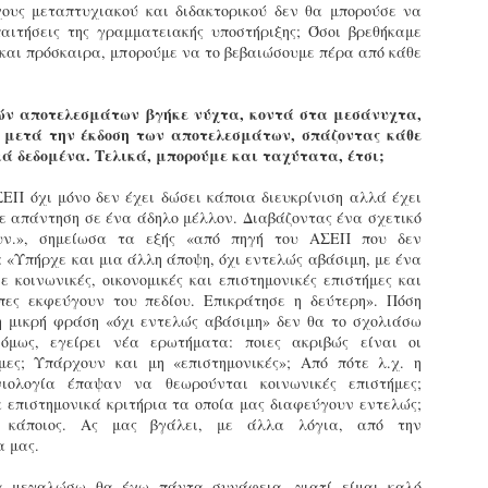
φέρεται να αντέδρασε
σύμφωνα με τις διατάξεις του
ύξησε κατά 1,36% τις θέσεις στάθμευσης για άτομα με
χους μεταπτυχιακού και διδακτορικού δεν θα μπορούσε να
έντονα στην παρουσία των
Ν. 4830/2021.
ναπηρία. Δεκαεπτά εγκαταλελειμμένα οχήματα
παιτήσεις της γραμματειακής υποστήριξης; Όσοι βρεθήκαμε
ελεγκτών, με αποτέλεσμα να
πομακρύνθηκαν μέσα σε τρεις μήνες από τους δρόμους.
 και πρόσκαιρα, μπορούμε να το βεβαιώσουμε πέρα από κάθε
δημιουργηθεί ένταση στο
σημείο.
ε σταθερά βήματα και προσήλωση στο όραμα για μια πόλη
ιο ανθρώπινη, λειτουργική και δίκαιη, ο Δήμος Σερρών
ών αποτελεσμάτων βγήκε νύχτα, κοντά στα μεσάνυχτα,
πιταχύνει την υλοποίηση του Σχεδίου Βιώσιμης Αστικής
 μετά την έκδοση των αποτελεσμάτων, σπάζοντας κάθε
ινητικότητας (ΣΒΑΚ).
κά δεδομένα. Τελικά, μπορούμε και ταχύτατα, έτσι;
Δημοτική Αστυνομία Σερρών : Αυτόφορη διαδικασία
PR
και Διοικητικό πρόστιμο 3.000€ σε πολίτη για
8
ΣΕΠ όχι μόνο δεν έχει δώσει κάποια διευκρίνιση αλλά έχει
παράνομες κοπές δέντρων στην περιοχή Καλλιθέα
ε απάντηση σε ένα άδηλο μέλλον. Διαβάζοντας ένα σχετικό
ημοτική Αστυνομία και Τμήμα Πρασίνου του Δήμου Σερρών
υν.», σημείωσα τα εξής «από πηγή του ΑΣΕΠ που δεν
ετά από καταγγελία εντόπισαν άνδρα να κόβει παράνομα
: «Υπήρχε και μια άλλη άποψη, όχι εντελώς αβάσιμη, με ένα
έντρα στην Καλλιθέα
ε κοινωνικές, οικονομικές και επιστημονικές επιστήμες και
ιπες εκφεύγουν του πεδίου. Επικράτησε η δεύτερη». Πόση
ε αποφασιστικότητα και άμεσα αντανακλαστικά
 μικρή φράση «όχι εντελώς αβάσιμη» δεν θα το σχολιάσω
ειτούργησαν οι υπηρεσίες του Δήμου Σερρών, βάζοντας
όμως, εγείρει νέα ερωτήματα: ποιες ακριβώς είναι οι
φρένο» σε περιστατικό καταστροφής αστικού πρασίνου.
ήμες; Υπάρχουν και μη «επιστημονικές»; Από πότε λ.χ. η
υγκεκριμένα, την Τρίτη 7 Απριλίου 2026, μετά από αξιοποίηση
ιολογία έπαψαν να θεωρούνται κοινωνικές επιστήμες;
χετικής καταγγελίας, πραγματοποιήθηκε συντονισμένη
 επιστημονικά κριτήρια τα οποία μας διαφεύγουν εντελώς;
Εγκύκλιος ΥΠ.ΕΣ. με θέμα: «Παροχή οδηγιών
πιχείρηση από το Τμήμα Δημοτικής Αστυνομίας σε συνεργασία
AR
 κάποιος. Ας μας βγάλει, με άλλα λόγια, από την
αναφορικά με το πρόγραμμα εισαγωγικής
ε το Τμήμα Πρασίνου του Δήμου Σερρών.
29
α μας.
εκπαίδευσης των διορισθέντος Δημοτικών
Αστυνομικών της προκήρυξης 1K/2024» - Στα
 μεγαλώσω θα έχω πάντα συνάφεια, γιατί είμαι καλό