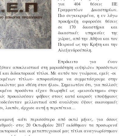
για 404 θέσεις ΠΕ
εκπαιδευμένους δημοτικο
Γραμματέων Δικαστηρίων.
ήδη ολοκληρώσει την πρ
Πιο συγκεκριμένα, η εν λόγω
είναι έτοιμοι να αναλά
προκήρυξη αφορούσε θέσεις
σε 170 δικαστήρια και
Στο πλαίσιο της προετο
δικαστικές υπηρεσίες της
ολοκαίνουργια σκούτερ,
χώρας, από την Αθήνα και τον
τις περιπολίες και τις 
Πειραιά ως την Κρήτη και την
στελεχών της υπηρεσίας
Αλεξανδρούπολη.
Επρόκειτο για έναν
ιζόταν αποκλειστικά στη μοριοδότηση «υψηλών» προσόντων
 και διδακτορικοί τίτλοι. Με αυτόν τον γνώμονα, εμείς -οι
ριμένων τίτλων- αποφασίσαμε να συμμετάσχουμε στην
ικώντας μια «θέση στον ήλιο». Σημειωτέον ότι, για πολλούς
ριμένα προσόντα είχαν θεωρηθεί ως «μειονέκτημα» στην
θώς προκαλούσαν φόβους στους κατά καιρούς υποψήφιους
νοδεύονταν μελλοντικά από αναλόγου ύψους οικονομικές
σι, λοιπόν, άρχισε αυτή η περιπέτεια…
αμονή -κάτι περισσότερο από οκτώ μήνες, για όσους
ιθμούς- στις 20 Οκτωβρίου 2017 εκδόθηκαν τα προσωρινά
Απολογισμός των
Δημοτική Αστυνομία
JUN
JUN
ακτορικοί και οι μεταπτυχιακοί μας τίτλοι αναγνωρίστηκαν
ελέγχων σε ιδιοκτήτες
Θεσσαλονίκης: Ένταση
4
4