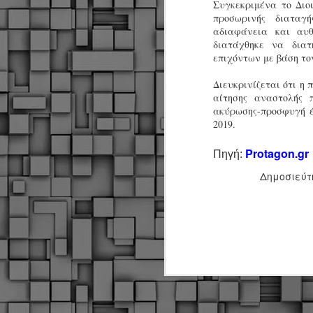
Σ
Συγκεκριμένα το Διο
σ
προσωρινής διατα
φ
αδιαφάνεια και αυθ
α
διατάχθηκε να δια
μ
επιχόντων με βάση το
φ
δ
Διευκρινίζεται ότι η 
αίτησης αναστολής 
ακύρωσης-προσφυγή έ
M
2019.
Protagon.gr
Πηγή:
Θ
ο
Δημοσιεύτ
«
δ
ε
M