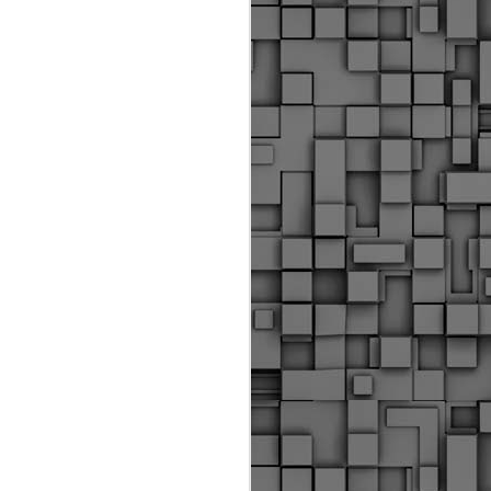
Διοικητικά πρόστιμα
ύψους 11.350€ σε
εργολάβους για
παραβάσεις σε έργα
Ο.Κ.Ω
Η Δημοτική Αστυνομία
Θεσσαλονίκης βεβαίωσε κατά
τις προηγούμενες ημέρες
πρόστιμα για 11 διοικητικές
παραβάσεις που έλαβαν
χώρα κατά τη διάρκεια
εργασιών από εργολαβικά
συνεργεία και οι οποίες
αφορούσαν εκτέλεση
εργασιών χωρίς νόμιμη
σήμανση και στην απόθεση
υλικών – εργαλείων εκτός του
προβλεπόμενου εργοταξίου.