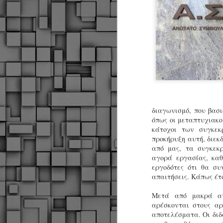
διαγωνισμό, που βασ
όπως οι μεταπτυχιακοί
κάτοχοι των συγκεκ
προκήρυξη αυτή, διεκδ
από μας, τα συγκεκ
αγορά εργασίας, κα
εργοδότες ότι θα συ
απαιτήσεις. Κάπως έτ
Μετά από μακρά αν
αρέσκονται στους αρ
Δήμος Κοζάνης :
JUN
αποτελέσματα. Οι διδ
Αναμνηστικά
7