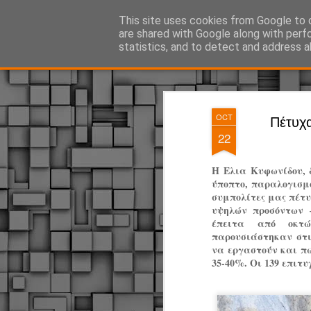
ΔΗΜΟΤΙΚΗ ΑΣΤΥΝΟΜΙΑ, τα νέα!
This site uses cookies from Google to d
are shared with Google along with perf
statistics, and to detect and address a
Magazine
Pages
OCT
Πέτυχα
22
Η Ελια Κυφωνίδου, 
ύποπτο, παραλογισμό
συμπολίτες μας πέτυ
υψηλών προσόντων –
έπειτα από οκτώ
παρουσιάστηκαν στι
να εργαστούν και πώ
35-40%. Οι 139 επιτ