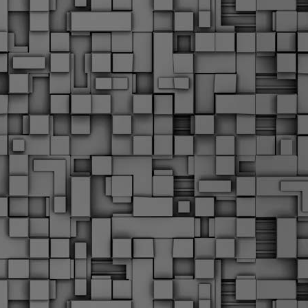
α
δ
α
Τ
ε
Π
ε
δ
F
►
F