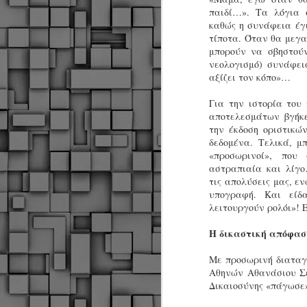
παιδί…». Τα λόγια 
καθώς η συνάφεια έγι
τίποτα. Όταν θα μεγαλ
Σ
μπορούν να σβηστούν
ε
νεολογισμό) συνάφει
Δ
αξίζει τον κόπο»…
α
Π
Για την ιστορία του 
Δ
M
αποτελεσμάτων βγήκε
την έκδοση οριστικώ
δεδομένα. Τελικά, μ
«προσωρινοί», που
Δ
αστραπιαία και λίγ
τ
τις απολύσεις μας, ε
έ
υπογραφή. Και εί
λειτουργούν ρολόι»!
Η δικαστική απόφασ
Με προσωρινή διαταγή
M
Αθηνών Αθανάσιου Σε
Δικαιοσύνης «πάγωσε