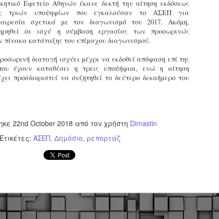
υνεχίζονται οι ορκωμοσίες των νέων Δημοτικών Αστυνομικών
ικητικό Εφετείο Αθηνών έκανε δεκτή την αίτηση εκδόσεως
ε δήμους της χώρας. Το Dimastin, αναζητεί σχετικό
γής τριών υποψηφίων που εγκαλούσαν το ΑΣΕΠ για
ωτογραφικό υλικό στο διαδίκτυο και σας το παρουσιάζει σε
αιρεσία σχετικά με τον διαγωνισμό του 2017. Ακόμη,
υτή την ανάρτηση. Επίσης, σας καλούμε, αν διαπιστώσετε ότι
τηρηθεί σε ισχύ η σύμβαση εργασίας των προσωρινώς
ας έχουν "ξεφύγει" ορκωμοσίες, μπορείτε να στέλνετε το
ν πίνακα κατάταξης του επίμαχου διαγωνισμού.
ωτογραφικό τους υλικό στο dimasthes@gmail.gr ώστε να το
ημοσιεύουμε εδώ, άμεσα.
προσωρινή διαταγή ισχύει μέχρι να εκδοθεί απόφαση επί της
που έχουν καταθέσει η τρεις υποψήφιοι, ενώ η αίτηση
χει προσδιοριστεί να συζητηθεί το δεύτερο δεκαήμερο του
Θεσσαλονίκη: Ορκίστηκαν οι 75 νέοι δημοτικοί
AR
αστυνομικοί – Τι τους ζήτησε ο Αγγελούδης
18
Ενισχύεται το έργο της δημοτικής αστυνομίας στο δήμο
εσσαλονίκης καθώς το πρωί της Τετάρτης 18 Μαρτίου
ρκίστηκαν οι 75 νέοι δημοτικοί αστυνομικοί.
ηκε
22nd October 2018
από τον χρήστη
Dimastin
Ετικέτες:
ΑΣΕΠ
Δημόσιο
ρεπορτάζ
Με αυτούς, σε λίγους μήνες αποκτά ένα ισχυρό σώμα η
ημοτική αστυνομία. Θα είναι πιο κοντά στον πολίτη. Είχα την
υκαιρία να είμαι σήμερα στην ορκωμοσία τους.
Ξεκίνησαν εδώ και μια εβδομάδα οι αφίξεις των
AR
νεοπροσληφθέντων Δημοτικών Αστυνομικών στους
17
δήμους και οι ορκωμοσίες τους - Πλήρες