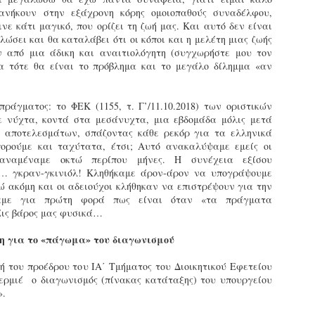
τμήματα δοκιμων Αστυφυλάκων Νάουσας, Γρεβενων
ανήκουν στην εξάχρονη κόρης ομοιοπαθούς συναδέλφου,
και Μουζακίου το 2ο μέρος της Θεωρητικής
νε κάτι μαγικό, που ορίζει τη ζωή μας. Και αυτό δεν είναι
εκπαίδευσης 4/5 - 31/5
ώσει και θα καταλάβει ότι οι κόποι και η μελέτη μιας ζωής
τη έκδοση εγκυκλιου οδηγιών σχετικά με το χρονοδιάγραμμα
 από μια άδικη και αναιτιολόγητη (συγχωρήστε μου τον
κπαίδευσης (θεωρητικής και πρακτικής) των νεοδιορισθέντων
α τότε θα είναι το πρόβλημα και το μεγάλο δίλημμα «αν
.Α. της προκήρυξης 1Κ/2024, προχώρησε Τμήμα Εποπτείας
νθρωπίνου Δυναμικού Δημοτικής Αστυνομίας, της Δ/νσης
ροσωπικού Τοπ. Αυτοδιοίκησης, της Γενικής Γραμματείας
πράγματος: το ΦΕΚ (1155, τ. Γ’/11.10.2018) των οριστικών
ημόσιας Διοίκησης του Υπ. Εσωτερικών.
Δημοσιέυθηκε στο ΦΕΚ Β' 1682/26-03-2026 η
AR
 νύχτα, κοντά στα μεσάνυχτα, μια εβδομάδα μόλις μετά
Απόφαση 16458 με θέμα;: «Εισαγωγική Εκπαίδευση -
27
ν αποτελεσμάτων, σπάζοντας κάθε ρεκόρ για τα ελληνικά
Επιμόρφωση του ειδικού ένστολου προσωπικού της
πορούμε και ταχύτατα, έτσι; Αυτό ανακαλύψαμε εμείς οι
δημοτικής αστυνομίας»
 αναμέναμε οκτώ περίπου μήνες. Η συνέχεια εξίσου
ημοσιεύθηκε στο ΦΕΚ Β' 1682/26-03-2026 η Aπόφαση 16458 με
ο… γκραν-γκινιόλ! Κληθήκαμε άρον-άρον να υπογράψουμε
ίτλο: «Εισαγωγική Εκπαίδευση - Επιμόρφωση του ειδικού
νώ ακόμη και οι αδειούχοι κλήθηκαν να επιστρέψουν για την
νστολου προσωπικού της δημοτικής αστυνομίας».
δαμε για πρώτη φορά πως είναι όταν «τα πράγματα
 Εις βάρος μας φυσικά…
η για το «πάγωμα» του διαγωνισμού
 του προέδρου του ΙΑ΄ Τμήματος του Διοικητικού Εφετείου
Φωτορεπορτάζ από τις ορκωμοσίες των
AR
ρμιέ ο διαγωνισμός (πίνακας κατάταξης) του υπουργείου
νεοπροσληφθέντων Δημοτιοκών Αστυνομικών
19
».
(ανανεώνεται συνεχώς)