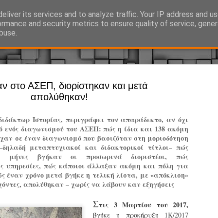
eliver its services and to analyze traffic. Your IP address and u
Ό, τι συμβαίνει γύρω από τη Δημοτική Αστυνομία, την τοπική αυτ
ormance and security metrics to ensure quality of service, gene
buse.
Άργος - Δη
ν στο ΑΣΕΠ, διορίστηκαν και μετά
JUL
απολύθηκαν!
Με σκούτε
29
προσωπικό
διδάκτωρ Ιστορίας, περιγράφει τον απαράδεκτο, αν όχι
αρμοδιότη
 ενός διαγωνισμού του ΑΣΕΠ: πώς η ίδια και 138 ακόμη
χαν σε έναν διαγωνισμό που βασιζόταν στη μοριοδότηση
Ξεκινά επίσημα η λειτο
δηλαδή μεταπτυχιακοί και διδακτορικοί τίτλοι– πώς
 μήνες βγήκαν οι προσωρινά διοριστέοι, πώς
Η Δημοτική Αστυνομία σ
ς υπηρεσίες, πώς κάποιοι άλλαξαν ακόμη και πόλη για
καθώς από την 1η Αυγού
ς έναν χρόνο μετά βγήκε η τελική λίστα, με «απόκλιση»
επιχειρησιακή λειτουργ
υχόντες, απολύθηκαν – χωρίς να λάβουν καν εξηγήσεις
παρουσία του Δήμου στου
χώρους.
Σ
τις 3 Μαρτίου του 2017,
βγήκε η προκήρυξη 1Κ/2017
Η νέα υπηρεσία θα στε