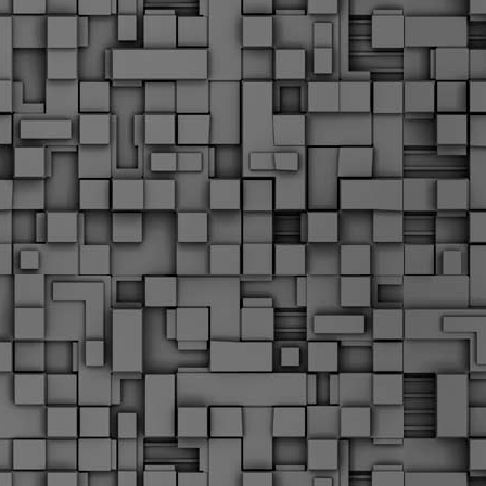
Μ
Ν
Α
χ
φ
υ
α
εί
M
Τ
κ
Δ
ζ
F