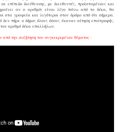
σε επίπεδο διεύθυνσης, με διευθυντές, προϊσταμένους και
εκπαιδευμένους δημοτικο
ημαίνει αν ο αριθμός είναι λίγο πάνω από το δέκα, θα
ήδη ολοκληρώσει την πρ
οι στα γραφεία και λιγότεροι στον δρόμο από ότι σήμερα.
είναι έτοιμοι να αναλά
 δεν πήρε ο δήμος όλους όσους έκαναν αίτηση επιστροφής,
 τον αριθμό δέκα υπαλλήλων.
Στο πλαίσιο της προετο
ολοκαίνουργια σκούτερ,
 από την συζήτηση του συγκεκριμένου θέματος :
τις περιπολίες και τις 
στελεχών της υπηρεσίας
Απολογισμός των
Δημοτική Αστυνομία
JUN
JUN
ελέγχων σε ιδιοκτήτες
Θεσσαλονίκης: Ένταση
4
4