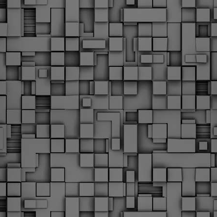
Με την απόφαση αυτή, το ΣτΕ απορρίπτει οριστικά τις
ξιώσεις των δημοσίων υπαλλήλων για επαναφορά των
ώρων, επικυρώνοντας την τρέχουσα κατάσταση παρά τις
ντιδράσεις της ΑΔΕΔΥ
ο ΣτΕ απέρριψε οριστικά την προσφυγή της ΑΔΕΔΥ και ενός
κπαιδευτικού για την επαναφορά των δώρων Χριστουγέννων,
άσχα και θερινής άδειας (13ος και 14ος μισθός) στους
ργαζόμενους του δημόσιου τομέα, κλείνοντας μια μακρά
ιαμάχη δεκαετιών που αφορούσε τις μνημονιακές περικοπές.
Εγγύκλιος ΥΠ.ΕΣ: Προκήρυξη 1Κ/2024 -
EB
Γνωστοποίηση έκδοσης οριστικών αποτελεσμάτων –
4
Παροχή οδηγιών.
 Δείτε/κατεβάστε την πολυαναμενόμενη εγκύκλιο του Υπ.
Με διαρροή 2 μέρες πριν την στάση εργασίας
EB
ενημερώνει το ΣτΕ για την απόρριψη της επαναφοράς
1