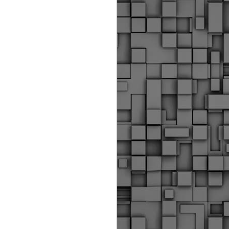
ύς αστυνομικούς, οι οποίοι έχουν
οβλεπόμενη εκπαίδευσή τους και
βουν καθήκοντα.
ιμασίας, ο Δήμος παρέλαβε τρία
 τα οποία θα χρησιμοποιούνται για
καθημερινές μετακινήσεις των
.
Δημοτική Αστυνομία
MAY
Θεσσαλονίκης:
25