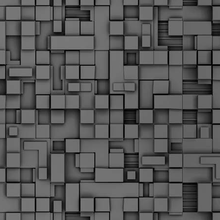
Σ
σ
φ
α
μ
φ
δ
M
Θ
ο
«
δ
ε
M