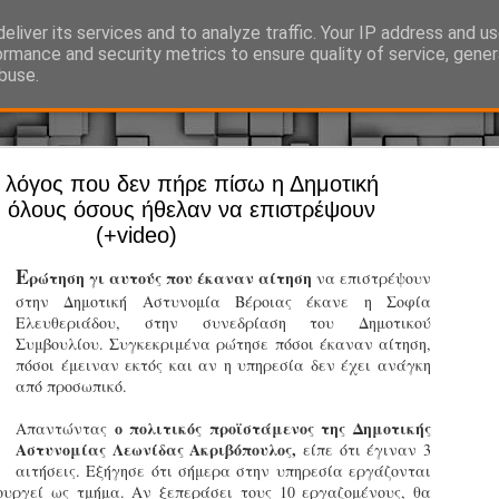
eliver its services and to analyze traffic. Your IP address and u
Ό, τι συμβαίνει γύρω από τη Δημοτική Αστυνομία, την τοπική αυτ
ormance and security metrics to ensure quality of service, gene
buse.
Ο λόγος που δεν πήρε πίσω η Δημοτική
Άργος - Δη
JUL
 όλους όσους ήθελαν να επιστρέψουν
Με σκούτε
29
(+video)
προσωπικό
Ε
ρώτηση γι αυτούς που έκαναν αίτηση
να επιστρέψουν
αρμοδιότη
στην Δημοτική Αστυνομία Βέροιας έκανε η Σοφία
Ελευθεριάδου, στην συνεδρίαση του Δημοτικού
Ξεκινά επίσημα η λειτο
Συμβουλίου. Συγκεκριμένα ρώτησε πόσοι έκαναν αίτηση,
πόσοι έμειναν εκτός και αν η υπηρεσία δεν έχει ανάγκη
Η Δημοτική Αστυνομία σ
από προσωπικό.
καθώς από την 1η Αυγού
επιχειρησιακή λειτουργ
ο πολιτικός προϊστάμενος της Δημοτικής
Απαντώντας
παρουσία του Δήμου στου
Αστυνομίας Λεωνίδας Ακριβόπουλος,
είπε ότι έγιναν 3
χώρους.
αιτήσεις. Εξήγησε ότι σήμερα στην υπηρεσία εργάζονται
ουργεί ως τμήμα. Αν ξεπεράσει τους 10 εργαζομένους, θα
Η νέα υπηρεσία θα στε