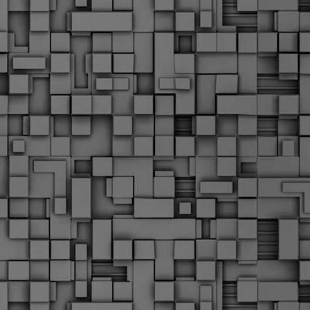
α
δ
α
Τ
ε
Π
ε
δ
F
►
F