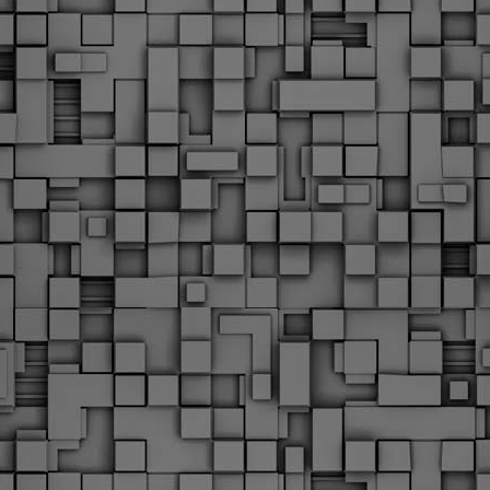
υνεχίζονται οι ορκωμοσίες των νέων Δημοτικών Αστυνομικών
ε δήμους της χώρας. Το Dimastin, αναζητεί σχετικό
ωτογραφικό υλικό στο διαδίκτυο και σας το παρουσιάζει σε
υτή την ανάρτηση. Επίσης, σας καλούμε, αν διαπιστώσετε ότι
ας έχουν "ξεφύγει" ορκωμοσίες, μπορείτε να στέλνετε το
ωτογραφικό τους υλικό στο dimasthes@gmail.gr ώστε να το
ημοσιεύουμε εδώ, άμεσα.
Θεσσαλονίκη: Ορκίστηκαν οι 75 νέοι δημοτικοί
AR
αστυνομικοί – Τι τους ζήτησε ο Αγγελούδης
18
Ενισχύεται το έργο της δημοτικής αστυνομίας στο δήμο
εσσαλονίκης καθώς το πρωί της Τετάρτης 18 Μαρτίου
ρκίστηκαν οι 75 νέοι δημοτικοί αστυνομικοί.
Με αυτούς, σε λίγους μήνες αποκτά ένα ισχυρό σώμα η
ημοτική αστυνομία. Θα είναι πιο κοντά στον πολίτη. Είχα την
υκαιρία να είμαι σήμερα στην ορκωμοσία τους.
Ξεκίνησαν εδώ και μια εβδομάδα οι αφίξεις των
AR
νεοπροσληφθέντων Δημοτικών Αστυνομικών στους
17
δήμους και οι ορκωμοσίες τους - Πλήρες