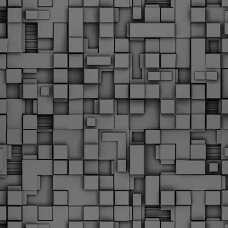
Φωτογραφικό ρεπορτάζ
εγάλες μέρες ζει ο "οργανισμός" της Δημοτικής Αστυνομίας!
α θυμίσουμε ότι κανονικές προσλήψεις στην Δημοτική
στυνομία έχουν να γίνουν από το 2010. Δεκαέξι ολόκληρα
ρόνια! Και βέβαια, ακόμη και με αυτές τις προσλήψεις, δεν
τάνουμε ούτε τα 2/3 των Δημοτικών Αστυνομικών που
πηρετούσαν το 2013 προ της κατάργησης της υπηρεσίας με
πόφαση του σημερινού πρωθυπουργού Κυριάκου Μητσοτάκη. Ας
ναι...
Δημοτική Αστυνομία Θεσσαλονίκης: Διμηνιαίος
AR
απολογισμός ελέγχων τήρησης νομοθεσίας
2
δεσποζόμενων Ζώων συντροφιάς
ον απολογισμό των δράσεων ελέγχου για τα ζώα συντροφιάς
ατά το δίμηνο Ιανουαρίου – Φεβρουαρίου 2026 παρουσιάζει η
ημοτική Αστυνομία Θεσσαλονίκης, με στόχο την προστασία των
ώων και την ομαλή συμβίωση στην πόλη.
ΣτΕ: Οριστική απόρριψη της επαναφοράς του 13ου
EB
και 14ου μισθού για τους δημοσίους υπαλλήλους
18