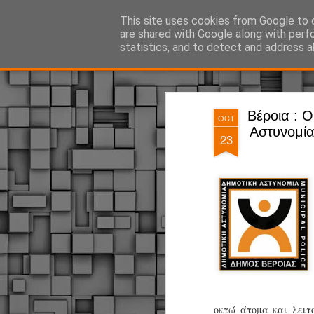
ΔΗΜΟΤΙΚΗ ΑΣΤΥΝΟΜΙΑ, τα νέα!
This site uses cookies from Google to d
are shared with Google along with perf
statistics, and to detect and address a
Magazine
Pages
Βέροια : 
OCT
Αστυνομία
23
οκτώ άτομα και λειτ