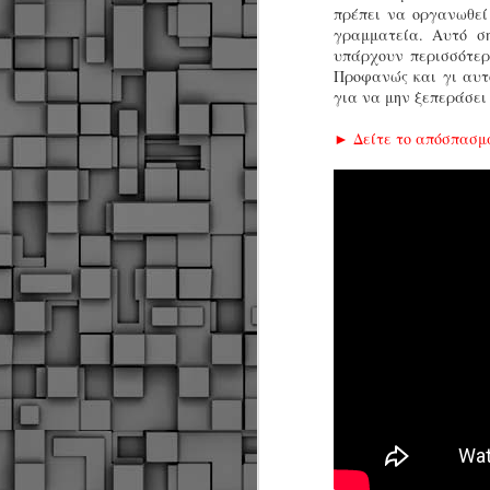
πρέπει να οργανωθεί 
γραμματεία. Αυτό σ
υπάρχουν περισσότερ
Προφανώς και γι αυτό
για να μην ξεπεράσει
► Δείτε το απόσπασμα
Δήμος Κοζάνης :
JUN
Αναμνηστικά
7