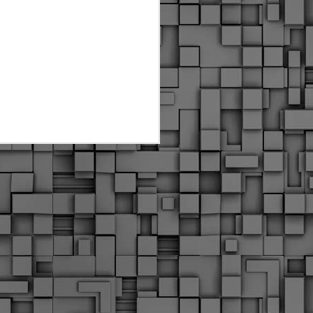
Διοικητικά πρόστιμα
ύψους 11.350€ σε
εργολάβους για
παραβάσεις σε έργα
Ο.Κ.Ω
Η Δημοτική Αστυνομία
Θεσσαλονίκης βεβαίωσε κατά
τις προηγούμενες ημέρες
πρόστιμα για 11 διοικητικές
παραβάσεις που έλαβαν
χώρα κατά τη διάρκεια
εργασιών από εργολαβικά
συνεργεία και οι οποίες
αφορούσαν εκτέλεση
εργασιών χωρίς νόμιμη
σήμανση και στην απόθεση
υλικών – εργαλείων εκτός του
προβλεπόμενου εργοταξίου.