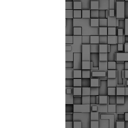
ύς αστυνομικούς, οι οποίοι έχουν
οβλεπόμενη εκπαίδευσή τους και
βουν καθήκοντα.
ιμασίας, ο Δήμος παρέλαβε τρία
 τα οποία θα χρησιμοποιούνται για
καθημερινές μετακινήσεις των
.
Δημοτική Αστυνομία
MAY
Θεσσαλονίκης:
25