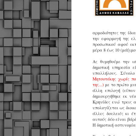
αρμοδιότητες της ίδι
την εφαρμογή της ελ
προσωπικού αφού εκτ
μέρα 8 έως 10 (μάξιμο
Ας θυμηθούμε την ισ
δημοτική υπηρεσία ε
υπαλλήλους. Σύνολ
Μητσοτάκης χωρίς πο
της...)
με το πρώτο μνη
άλλη επιλογή (είπαν
δημιουργήθηκε εκ νέ
Κρηνίδες ενώ τρεις 
υπολογίζεται ως διοικ
άλλες δουλειές κι έ
αυτούς δύο είναι βάρ
Η δημοτική αστυνομία
Δήμος Κοζάνης :
JUN
Αναμνηστικά
7