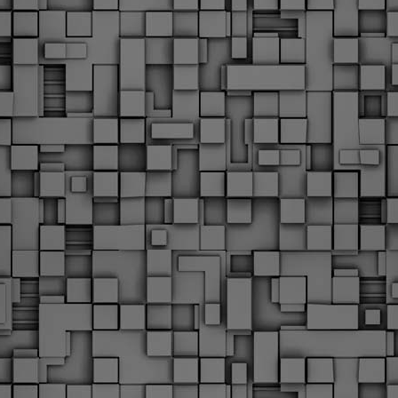
υνεχίζονται οι ορκωμοσίες των νέων Δημοτικών Αστυνομικών
ε δήμους της χώρας. Το Dimastin, αναζητεί σχετικό
ωτογραφικό υλικό στο διαδίκτυο και σας το παρουσιάζει σε
υτή την ανάρτηση. Επίσης, σας καλούμε, αν διαπιστώσετε ότι
ας έχουν "ξεφύγει" ορκωμοσίες, μπορείτε να στέλνετε το
ωτογραφικό τους υλικό στο dimasthes@gmail.gr ώστε να το
ημοσιεύουμε εδώ, άμεσα.
Θεσσαλονίκη: Ορκίστηκαν οι 75 νέοι δημοτικοί
AR
αστυνομικοί – Τι τους ζήτησε ο Αγγελούδης
18
Ενισχύεται το έργο της δημοτικής αστυνομίας στο δήμο
εσσαλονίκης καθώς το πρωί της Τετάρτης 18 Μαρτίου
ρκίστηκαν οι 75 νέοι δημοτικοί αστυνομικοί.
Με αυτούς, σε λίγους μήνες αποκτά ένα ισχυρό σώμα η
ημοτική αστυνομία. Θα είναι πιο κοντά στον πολίτη. Είχα την
υκαιρία να είμαι σήμερα στην ορκωμοσία τους.
Ξεκίνησαν εδώ και μια εβδομάδα οι αφίξεις των
AR
νεοπροσληφθέντων Δημοτικών Αστυνομικών στους
17
δήμους και οι ορκωμοσίες τους - Πλήρες