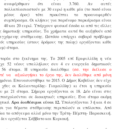
αναφέρθηκαν ότι είναι 3.760. Αν αυτές
εκπαιδευμένους δημοτικο
πολλαπλασιαστούν με 30 ευρώ η κάθε μία (το ποσό είναι
ήδη ολοκληρώσει την πρ
μέσος όρος) τότε προκύπτει το προαναφερθέν
είναι έτοιμοι να αναλά
συμπέρασμα. Οι κλήσεις για παράνομο παρκάρισμα είναι
40 και 20 ευρώ. Υπάρχουν φυσικά έσοδα κι από τις άλλες
Στο πλαίσιο της προετο
ας δημοτικής υπηρεσίας. Τα χρήματα αυτά θα αυξηθούν από
ολοκαίνουργια σκούτερ,
εγχόμενης στάθμευσης. Ωστόσο υπάρχει σοβαρό πρόβλημα
τις περιπολίες και τις 
ός υπηρεσίας (στους δρόμους της πολης) εργάζονται κάθε
στελεχών της υπηρεσίας
υμ) άτομα.
τορία στο ξεκίνημα της. Το 2005 επί Εριφυλλίδη η νέα
ίχε 52 νέους υπαλλήλους συν 4 εν ενεργεία δημοτικούς
ο 56 άτομα. Η υπηρεσία διαλύθηκε
(σσ. την διέλυσε ο
τέ να αξιολογήσει το έργο της, δεν διαλύθηκε από μόνη
μόνιο. Επανασυστήθηκε το 2015. Ο Δήμος Καβάλας δεν είχε
 χθες οι Καλανταρίδης- Γιαμαλίδης) κι έτσι η υπηρεσία
ου με 21 άτομα. Σήμερα εργάζονται οι 18. Δύο είναι στις
απασχολούνται σε διοικητικές υπηρεσίες. Ένα άτομο ακόμη
Άρα διαθέσιμοι είναι 12.
ητικό.
Υπολογίζονται 3 ή και 4 σε
τσι για θέματα στάθμευσης περιπολούν οι υπόλοιποι. Από
δια το απόγευμα αλλά μόνο την Τρίτη- Πέμπτη- Παρασκευή.
 δεν εργάζεται Σάββατο και Κυριακή.
Απολογισμός των
Δημοτική Αστυνομία
JUN
JUN
ελέγχων σε ιδιοκτήτες
Θεσσαλονίκης: Ένταση
4
4