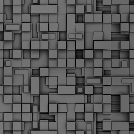
α
δ
α
Τ
ε
Π
ε
δ
F
►
F