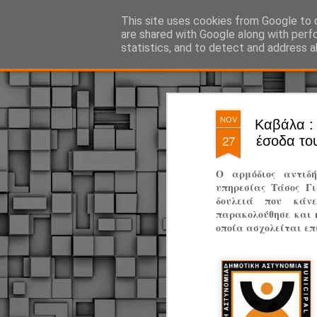
ΔΗΜΟΤΙΚΗ ΑΣΤΥΝΟΜΙΑ, τα νέα!
This site uses cookies from Google to d
are shared with Google along with perf
statistics, and to detect and address a
Magazine
Pages
NOV
Καβάλα : 
27
έσοδα το
Ο αρμόδιος αντιδ
υπηρεσίας Τάσος Γι
δουλειά που κάν
παρακολούθησε και η
οποία ασχολείται επ