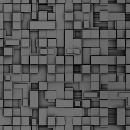
Σ
σ
φ
α
μ
φ
δ
M
Θ
ο
«
δ
ε
M