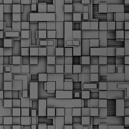
Μ
Ν
Α
χ
φ
υ
α
εί
M
Τ
κ
Δ
ζ
F