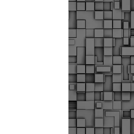
Διοικητικά πρόστιμα
ύψους 11.350€ σε
εργολάβους για
παραβάσεις σε έργα
Ο.Κ.Ω
Η Δημοτική Αστυνομία
Θεσσαλονίκης βεβαίωσε κατά
τις προηγούμενες ημέρες
πρόστιμα για 11 διοικητικές
παραβάσεις που έλαβαν
χώρα κατά τη διάρκεια
εργασιών από εργολαβικά
συνεργεία και οι οποίες
αφορούσαν εκτέλεση
εργασιών χωρίς νόμιμη
σήμανση και στην απόθεση
υλικών – εργαλείων εκτός του
προβλεπόμενου εργοταξίου.