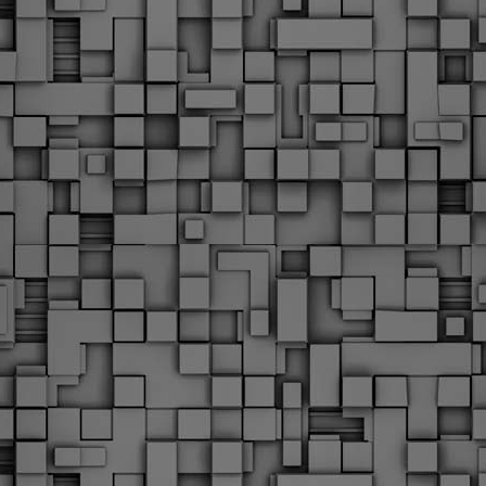
Με την απόφαση αυτή, το ΣτΕ απορρίπτει οριστικά τις
ξιώσεις των δημοσίων υπαλλήλων για επαναφορά των
ώρων, επικυρώνοντας την τρέχουσα κατάσταση παρά τις
ντιδράσεις της ΑΔΕΔΥ
ο ΣτΕ απέρριψε οριστικά την προσφυγή της ΑΔΕΔΥ και ενός
κπαιδευτικού για την επαναφορά των δώρων Χριστουγέννων,
άσχα και θερινής άδειας (13ος και 14ος μισθός) στους
ργαζόμενους του δημόσιου τομέα, κλείνοντας μια μακρά
ιαμάχη δεκαετιών που αφορούσε τις μνημονιακές περικοπές.
Εγγύκλιος ΥΠ.ΕΣ: Προκήρυξη 1Κ/2024 -
EB
Γνωστοποίηση έκδοσης οριστικών αποτελεσμάτων –
4
Παροχή οδηγιών.
 Δείτε/κατεβάστε την πολυαναμενόμενη εγκύκλιο του Υπ.
Με διαρροή 2 μέρες πριν την στάση εργασίας
EB
ενημερώνει το ΣτΕ για την απόρριψη της επαναφοράς
1