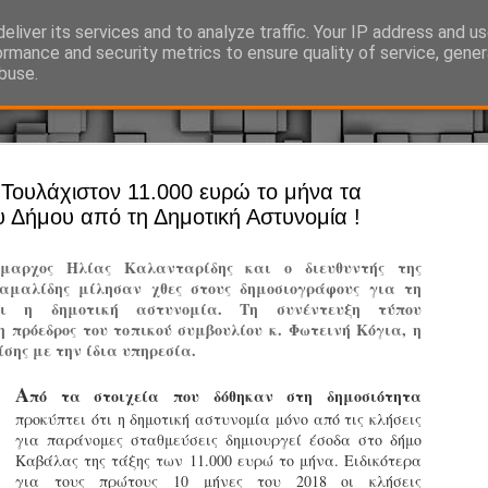
eliver its services and to analyze traffic. Your IP address and u
Ό, τι συμβαίνει γύρω από τη Δημοτική Αστυνομία, την τοπική αυτ
ormance and security metrics to ensure quality of service, gene
buse.
Άργος - Δη
Τουλάχιστον 11.000 ευρώ το μήνα τα
JUL
υ Δήμου από τη Δημοτική Αστυνομία !
Με σκούτε
29
προσωπικό
ήμαρχος Ηλίας Καλανταρίδης και ο διευθυντής της
αρμοδιότη
αμαλίδης μίλησαν χθες στους δημοσιογράφους για τη
ει η δημοτική αστυνομία. Τη συνέντευξη τύπου
Ξεκινά επίσημα η λειτο
 πρόεδρος του τοπικού συμβουλίου κ. Φωτεινή Κόγια, η
ίσης με την ίδια υπηρεσία.
Η Δημοτική Αστυνομία σ
καθώς από την 1η Αυγού
Α
πό τα στοιχεία που δόθηκαν στη δημοσιότητα
επιχειρησιακή λειτουργ
προκύπτει ότι η δημοτική αστυνομία μόνο από τις κλήσεις
παρουσία του Δήμου στου
για παράνομες σταθμεύσεις δημιουργεί έσοδα στο δήμο
χώρους.
Καβάλας της τάξης των 11.000 ευρώ το μήνα. Ειδικότερα
για τους πρώτους 10 μήνες του 2018 οι κλήσεις
Η νέα υπηρεσία θα στε