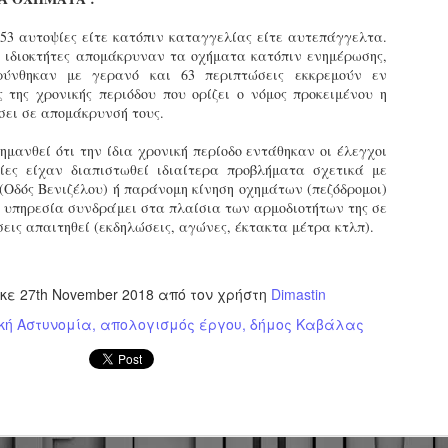
τμήματα δοκιμων Αστυφυλάκων Νάουσας, Γρεβενων
και Μουζακίου το 2ο μέρος της Θεωρητικής
53 αυτοψίες είτε κατόπιν καταγγελίας είτε αυτεπάγγελτα.
εκπαίδευσης 4/5 - 31/5
ι ιδιοκτήτες απομάκρυναν τα οχήματα κατόπιν ενημέρωσης,
τη έκδοση εγκυκλιου οδηγιών σχετικά με το χρονοδιάγραμμα
ύνθηκαν με γερανό και 63 περιπτώσεις εκκρεμούν εν
κπαίδευσης (θεωρητικής και πρακτικής) των νεοδιορισθέντων
 της χρονικής περιόδου που ορίζει ο νόμος προκειμένου η
.Α. της προκήρυξης 1Κ/2024, προχώρησε Τμήμα Εποπτείας
ει σε απομάκρυνσή τους.
νθρωπίνου Δυναμικού Δημοτικής Αστυνομίας, της Δ/νσης
ροσωπικού Τοπ. Αυτοδιοίκησης, της Γενικής Γραμματείας
ημανθεί ότι την ίδια χρονική περίοδο εντάθηκαν οι έλεγχοι
ημόσιας Διοίκησης του Υπ. Εσωτερικών.
Δημοσιέυθηκε στο ΦΕΚ Β' 1682/26-03-2026 η
AR
οίες είχαν διαπιστωθεί ιδιαίτερα προβλήματα σχετικά με
Απόφαση 16458 με θέμα;: «Εισαγωγική Εκπαίδευση -
27
Οδός Βενιζέλου) ή παράνομη κίνηση οχημάτων (πεζόδρομοι)
Επιμόρφωση του ειδικού ένστολου προσωπικού της
 η υπηρεσία συνδράμει στα πλαίσια των αρμοδιοτήτων της σε
δημοτικής αστυνομίας»
εις απαιτηθεί (εκδηλώσεις, αγώνες, έκτακτα μέτρα κτλπ).
ημοσιεύθηκε στο ΦΕΚ Β' 1682/26-03-2026 η Aπόφαση 16458 με
ίτλο: «Εισαγωγική Εκπαίδευση - Επιμόρφωση του ειδικού
νστολου προσωπικού της δημοτικής αστυνομίας».
ηκε
27th November 2018
από τον χρήστη
Dimastin
κή Αστυνομία
απολογισμός έργου
δήμος Καβάλας
Φωτορεπορτάζ από τις ορκωμοσίες των
AR
νεοπροσληφθέντων Δημοτιοκών Αστυνομικών
19
(ανανεώνεται συνεχώς)