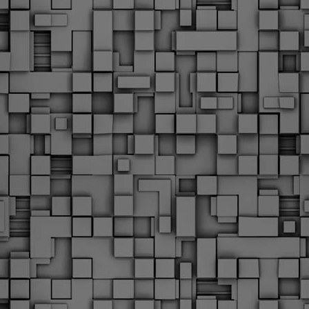
Φωτογραφικό ρεπορτάζ
εγάλες μέρες ζει ο "οργανισμός" της Δημοτικής Αστυνομίας!
α θυμίσουμε ότι κανονικές προσλήψεις στην Δημοτική
στυνομία έχουν να γίνουν από το 2010. Δεκαέξι ολόκληρα
ρόνια! Και βέβαια, ακόμη και με αυτές τις προσλήψεις, δεν
τάνουμε ούτε τα 2/3 των Δημοτικών Αστυνομικών που
πηρετούσαν το 2013 προ της κατάργησης της υπηρεσίας με
πόφαση του σημερινού πρωθυπουργού Κυριάκου Μητσοτάκη. Ας
ναι...
Δημοτική Αστυνομία Θεσσαλονίκης: Διμηνιαίος
AR
απολογισμός ελέγχων τήρησης νομοθεσίας
2
δεσποζόμενων Ζώων συντροφιάς
ον απολογισμό των δράσεων ελέγχου για τα ζώα συντροφιάς
ατά το δίμηνο Ιανουαρίου – Φεβρουαρίου 2026 παρουσιάζει η
ημοτική Αστυνομία Θεσσαλονίκης, με στόχο την προστασία των
ώων και την ομαλή συμβίωση στην πόλη.
ΣτΕ: Οριστική απόρριψη της επαναφοράς του 13ου
EB
και 14ου μισθού για τους δημοσίους υπαλλήλους
18