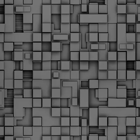
Φωτογραφικό ρεπορτάζ
εγάλες μέρες ζει ο "οργανισμός" της Δημοτικής Αστυνομίας!
α θυμίσουμε ότι κανονικές προσλήψεις στην Δημοτική
στυνομία έχουν να γίνουν από το 2010. Δεκαέξι ολόκληρα
ρόνια! Και βέβαια, ακόμη και με αυτές τις προσλήψεις, δεν
τάνουμε ούτε τα 2/3 των Δημοτικών Αστυνομικών που
πηρετούσαν το 2013 προ της κατάργησης της υπηρεσίας με
πόφαση του σημερινού πρωθυπουργού Κυριάκου Μητσοτάκη. Ας
ναι...
Δημοτική Αστυνομία Θεσσαλονίκης: Διμηνιαίος
AR
απολογισμός ελέγχων τήρησης νομοθεσίας
2
δεσποζόμενων Ζώων συντροφιάς
ον απολογισμό των δράσεων ελέγχου για τα ζώα συντροφιάς
ατά το δίμηνο Ιανουαρίου – Φεβρουαρίου 2026 παρουσιάζει η
ημοτική Αστυνομία Θεσσαλονίκης, με στόχο την προστασία των
ώων και την ομαλή συμβίωση στην πόλη.
ΣτΕ: Οριστική απόρριψη της επαναφοράς του 13ου
EB
και 14ου μισθού για τους δημοσίους υπαλλήλους
18