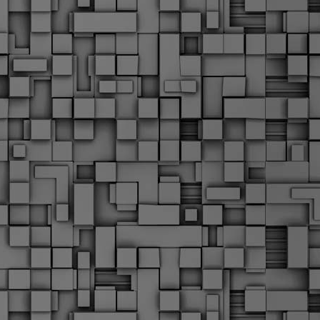
α
δ
α
Τ
ε
Π
ε
δ
F
►
F