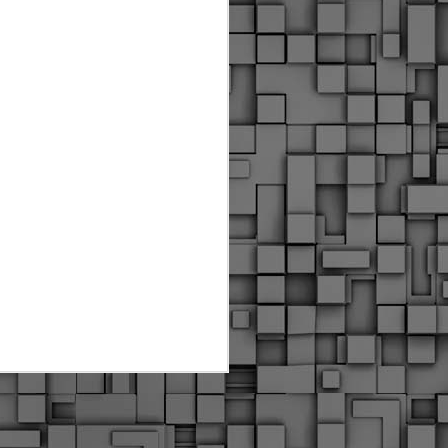
ύς αστυνομικούς, οι οποίοι έχουν
οβλεπόμενη εκπαίδευσή τους και
βουν καθήκοντα.
ιμασίας, ο Δήμος παρέλαβε τρία
 τα οποία θα χρησιμοποιούνται για
καθημερινές μετακινήσεις των
.
Δημοτική Αστυνομία
MAY
Θεσσαλονίκης:
25