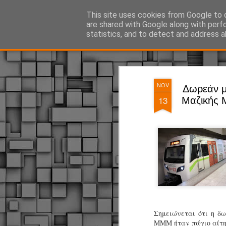
ΔΗΜΟΤΙΚΗ ΑΣΤΥΝΟΜΙΑ, τα νέα!
This site uses cookies from Google to d
are shared with Google along with perf
statistics, and to detect and address a
Magazine
Pages
NOV
Δωρεάν μ
13
Μαζικής 
Σημειώνεται ότι η δ
ΜΜΜ ήταν πάγιο αίτη