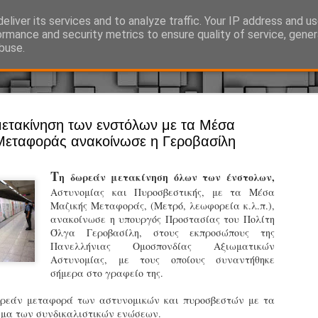
eliver its services and to analyze traffic. Your IP address and u
Ό, τι συμβαίνει γύρω από τη Δημοτική Αστυνομία, την τοπική αυτ
ormance and security metrics to ensure quality of service, gene
buse.
Άργος - Δη
ετακίνηση των ενστόλων με τα Μέσα
JUL
Μεταφοράς ανακοίνωσε η Γεροβασίλη
Με σκούτε
29
προσωπικό
Τ
η δωρεάν μετακίνηση όλων των ένστολων,
αρμοδιότη
Αστυνομίας και Πυροσβεστικής, με τα Μέσα
Μαζικής Μεταφοράς, (Μετρό, λεωφορεία κ.λ.π.),
Ξεκινά επίσημα η λειτο
ανακοίνωσε η υπουργός Προστασίας του Πολίτη
Όλγα Γεροβασίλη, στους εκπροσώπους της
Η Δημοτική Αστυνομία σ
Πανελλήνιας Ομοσπονδίας Αξιωματικών
καθώς από την 1η Αυγού
Αστυνομίας, με τους οποίους συναντήθηκε
επιχειρησιακή λειτουργ
σήμερα στο γραφείο της.
παρουσία του Δήμου στου
χώρους.
ωρεάν μεταφορά των αστυνομικών και πυροσβεστών με τα
μα των συνδικαλιστικών ενώσεων.
Η νέα υπηρεσία θα στε