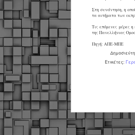
Στη συνάντηση, η οπο
τα αιτήματα των εκπ
Τις επόμενες μέρες η
της Πανελλήνιας Ομο
Πηγή: ΑΠΕ-ΜΠΕ
Δημοσιεύτ
Ετικέτες:
Γερ
Δήμος Κοζάνης :
JUN
Αναμνηστικά
7