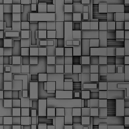
Μ
Ν
Α
χ
φ
υ
α
εί
M
Τ
κ
Δ
ζ
F