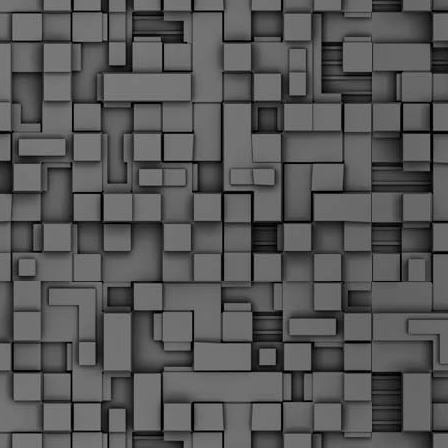
Σ
σ
φ
α
μ
φ
δ
M
Θ
ο
«
δ
ε
M