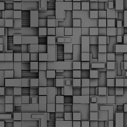
Διοικητικά πρόστιμα
ύψους 11.350€ σε
εργολάβους για
παραβάσεις σε έργα
Ο.Κ.Ω
Η Δημοτική Αστυνομία
Θεσσαλονίκης βεβαίωσε κατά
τις προηγούμενες ημέρες
πρόστιμα για 11 διοικητικές
παραβάσεις που έλαβαν
χώρα κατά τη διάρκεια
εργασιών από εργολαβικά
συνεργεία και οι οποίες
αφορούσαν εκτέλεση
εργασιών χωρίς νόμιμη
σήμανση και στην απόθεση
υλικών – εργαλείων εκτός του
προβλεπόμενου εργοταξίου.