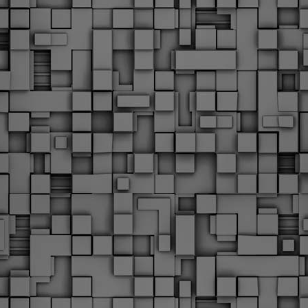
υνεχίζονται οι ορκωμοσίες των νέων Δημοτικών Αστυνομικών
ε δήμους της χώρας. Το Dimastin, αναζητεί σχετικό
ωτογραφικό υλικό στο διαδίκτυο και σας το παρουσιάζει σε
υτή την ανάρτηση. Επίσης, σας καλούμε, αν διαπιστώσετε ότι
ας έχουν "ξεφύγει" ορκωμοσίες, μπορείτε να στέλνετε το
ωτογραφικό τους υλικό στο dimasthes@gmail.gr ώστε να το
ημοσιεύουμε εδώ, άμεσα.
Θεσσαλονίκη: Ορκίστηκαν οι 75 νέοι δημοτικοί
AR
αστυνομικοί – Τι τους ζήτησε ο Αγγελούδης
18
Ενισχύεται το έργο της δημοτικής αστυνομίας στο δήμο
εσσαλονίκης καθώς το πρωί της Τετάρτης 18 Μαρτίου
ρκίστηκαν οι 75 νέοι δημοτικοί αστυνομικοί.
Με αυτούς, σε λίγους μήνες αποκτά ένα ισχυρό σώμα η
ημοτική αστυνομία. Θα είναι πιο κοντά στον πολίτη. Είχα την
υκαιρία να είμαι σήμερα στην ορκωμοσία τους.
Ξεκίνησαν εδώ και μια εβδομάδα οι αφίξεις των
AR
νεοπροσληφθέντων Δημοτικών Αστυνομικών στους
17
δήμους και οι ορκωμοσίες τους - Πλήρες