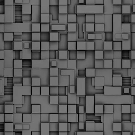
Με την απόφαση αυτή, το ΣτΕ απορρίπτει οριστικά τις
ξιώσεις των δημοσίων υπαλλήλων για επαναφορά των
ώρων, επικυρώνοντας την τρέχουσα κατάσταση παρά τις
ντιδράσεις της ΑΔΕΔΥ
ο ΣτΕ απέρριψε οριστικά την προσφυγή της ΑΔΕΔΥ και ενός
κπαιδευτικού για την επαναφορά των δώρων Χριστουγέννων,
άσχα και θερινής άδειας (13ος και 14ος μισθός) στους
ργαζόμενους του δημόσιου τομέα, κλείνοντας μια μακρά
ιαμάχη δεκαετιών που αφορούσε τις μνημονιακές περικοπές.
Εγγύκλιος ΥΠ.ΕΣ: Προκήρυξη 1Κ/2024 -
EB
Γνωστοποίηση έκδοσης οριστικών αποτελεσμάτων –
4
Παροχή οδηγιών.
 Δείτε/κατεβάστε την πολυαναμενόμενη εγκύκλιο του Υπ.
Με διαρροή 2 μέρες πριν την στάση εργασίας
EB
ενημερώνει το ΣτΕ για την απόρριψη της επαναφοράς
1