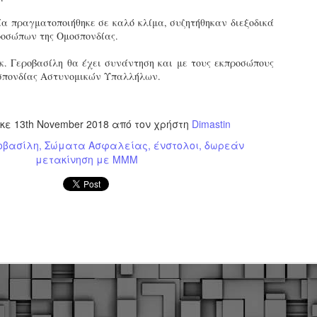
εκπαιδευμένους δημοτικο
ία πραγματοποιήθηκε σε καλό κλίμα, συζητήθηκαν διεξοδικά
ήδη ολοκληρώσει την πρ
ροσώπων της Ομοσπονδίας.
είναι έτοιμοι να αναλά
 κ. Γεροβασίλη θα έχει συνάντηση και με τους εκπροσώπους
Στο πλαίσιο της προετο
σπονδίας Αστυνομικών Υπαλλήλων.
ολοκαίνουργια σκούτερ,
τις περιπολίες και τις 
στελεχών της υπηρεσίας
ηκε
13th November 2018
από τον χρήστη
Dimastin
οβασίλη
Σώματα Ασφαλείας
ένστολοι
δωρεάν
μετακίνηση με ΜΜΜ
Απολογισμός των
Δημοτική Αστυνομία
JUN
JUN
ελέγχων σε ιδιοκτήτες
Θεσσαλονίκης: Ένταση
4
4