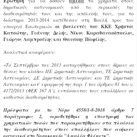
Ε
ρώτηση
άμεσα
για να δοθούν
τα χρήματα στους
δημοτικούς αστυνομικούς από τις περικοπές της
διαθεσιμότητάς τους και της απόλυσής τους, για το
διάστημα 2013-2014 κατέθεσαν στη Βουλή προς τον
οι βουλευτές του ΚΚΕ Χρήστος
υπουργό Εσωτερικών
Κατσώτης, Γιάννης Δελής, Νίκος Καραθανασόπουλος,
Γιώργος Λαμπρούλης και Θανάσης Παφίλης.
Αναλυτικά αναφέρουν:
«Το Σεπτέμβριο του 2013 καταργήθηκαν στους δήμους οι
θέσεις του κλάδου ΠΕ Δημοτικής Αστυνομίας, ΤΕ Δημοτικής
Αστυνομίας, ΔΕ Δημοτικής Αστυνομίας και ΥΕ Δημοτικής
Αστυνομίας κατ’ εφαρμογή της παρ. 1 του άρθρου 81 του ν.
4172/2013 (ΦΕΚ 167 Α΄), εντάσσοντας τους υπαλλήλους σε
καθεστώς διαθεσιμότητας.
Πρόσφατα με το Νόμο 4558/1-8-2018 άρθρο 7
παράγραφος 2, νομοθετήθηκε η επιστροφή των
χρηματικών ποσών που παρακρατήθηκαν στα πλαίσια
της διαθεσιμότη­τας στους υπαλλήλους που ανήκουν
οργανικά στο Νοσοκομείο "Αμαλία Φλέμιγκ".