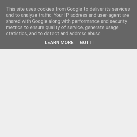
This site uses cookies from Google to deliver its services
and to analyze traffic. Your IP address and user-agent are
shared with Google along with performance and security
metrics to ensure quality of service, generate usage
statistics, and to detect and address abuse.
LEARN MORE
GOT IT