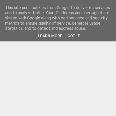
This site uses cookies from Google to deliver its services
and to analyze traffic. Your IP address and user-agent are
shared with Google along with performance and security
metrics to ensure quality of service, generate usage
statistics, and to detect and address abuse.
LEARN MORE
GOT IT