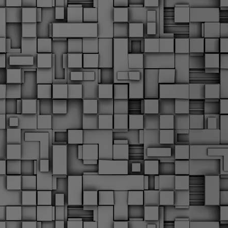
Μ
Ν
Α
χ
φ
υ
α
εί
M
Τ
κ
Δ
ζ
F