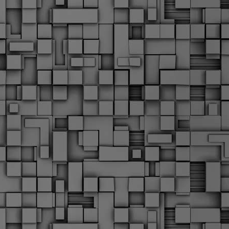
α
δ
α
Τ
ε
Π
ε
δ
F
►
F