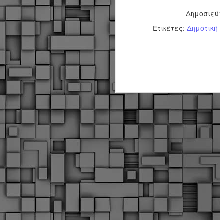
Σ
σ
Δημοσιεύ
φ
Ετικέτες:
Δημοτική
α
μ
φ
δ
M
Θ
ο
«
δ
ε
M