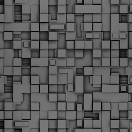
Με την απόφαση αυτή, το ΣτΕ απορρίπτει οριστικά τις
ξιώσεις των δημοσίων υπαλλήλων για επαναφορά των
ώρων, επικυρώνοντας την τρέχουσα κατάσταση παρά τις
ντιδράσεις της ΑΔΕΔΥ
ο ΣτΕ απέρριψε οριστικά την προσφυγή της ΑΔΕΔΥ και ενός
κπαιδευτικού για την επαναφορά των δώρων Χριστουγέννων,
άσχα και θερινής άδειας (13ος και 14ος μισθός) στους
ργαζόμενους του δημόσιου τομέα, κλείνοντας μια μακρά
ιαμάχη δεκαετιών που αφορούσε τις μνημονιακές περικοπές.
Εγγύκλιος ΥΠ.ΕΣ: Προκήρυξη 1Κ/2024 -
EB
Γνωστοποίηση έκδοσης οριστικών αποτελεσμάτων –
4
Παροχή οδηγιών.
 Δείτε/κατεβάστε την πολυαναμενόμενη εγκύκλιο του Υπ.
Με διαρροή 2 μέρες πριν την στάση εργασίας
EB
ενημερώνει το ΣτΕ για την απόρριψη της επαναφοράς
1