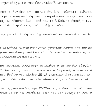
8 σχετικό έγγραφο του Υπουργείου Εσωτερικών.
εκπαιδευμένους δημοτικο
ήδη ολοκληρώσει την πρ
οίκηση Αιγαίου επισημαίνει ότι δεν υφίσταται κώλυμα
είναι έτοιμοι να αναλά
ί την επικαιροποίηση των απαραίτητων εγγράφων που
ρξη κωλύματος διορισμού και τη βεβαίωση ύπαρξης των
Στο πλαίσιο της προετο
εων στον προϋπολογισμό του Δήμου Ρόδου.
ολοκαίνουργια σκούτερ,
τις περιπολίες και τις 
ε προηγηθεί αίτηση του δημοτικού αστυνομικού στην οποία
στελεχών της υπηρεσίας
16 κατέθεσα αίτηση προς εσάς, γνωστοποιώντας σας την με
φαση του Διοικητικού Εφετείου Πειραιά και αιτούμενος να
μμορφούμενοι προς αυτήν.
 της ανωτέρω απόφασης ακυρώθηκε η με αριθμό 356/2014
οδίων με την οποία ανακλήθηκε ο διορισμός μου σε κενή
ήμου Ροδίων του κλάδου ΔΕ 23 Δημοτικών Αστυνομικών και
η στον Δήμο Ρόδου για νέα νόμιμη κρίση κατά το σκεπτικό.
α συμμορφωθείτε, την 3/6/2016 σας επέδωσα εκ νέου την
οκειμένου να προβείτε στις νόμιμες ενέργειες που η
.
Απολογισμός των
Δημοτική Αστυνομία
JUN
JUN
ελέγχων σε ιδιοκτήτες
Θεσσαλονίκης: Ένταση
πόφαση έχει ήδη τελεσιδικήσει και δεν χωρεί πλέον
4
4