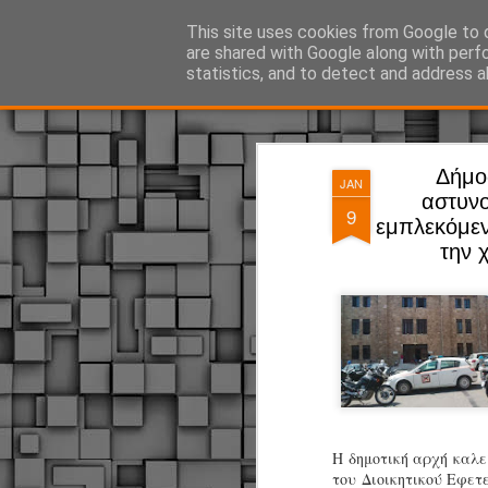
ΔΗΜΟΤΙΚΗ ΑΣΤΥΝΟΜΙΑ, τα νέα!
This site uses cookies from Google to d
are shared with Google along with perf
statistics, and to detect and address a
Magazine
Pages
Δήμο
JAN
αστυνο
9
εμπλεκόμε
την 
Η δημοτική αρχή καλ
του Διοικητικού Εφετ