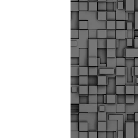
Διοικητικά πρόστιμα
ύψους 11.350€ σε
εργολάβους για
παραβάσεις σε έργα
Ο.Κ.Ω
Η Δημοτική Αστυνομία
Θεσσαλονίκης βεβαίωσε κατά
τις προηγούμενες ημέρες
πρόστιμα για 11 διοικητικές
παραβάσεις που έλαβαν
χώρα κατά τη διάρκεια
εργασιών από εργολαβικά
συνεργεία και οι οποίες
αφορούσαν εκτέλεση
εργασιών χωρίς νόμιμη
σήμανση και στην απόθεση
υλικών – εργαλείων εκτός του
προβλεπόμενου εργοταξίου.