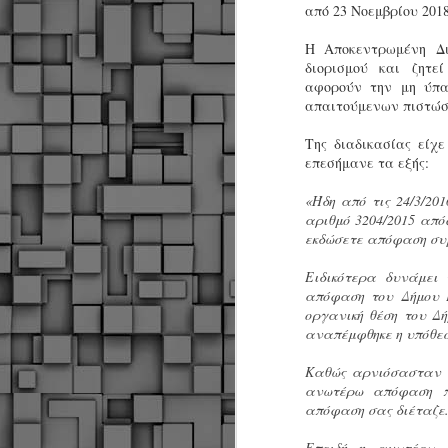
από 23 Νοεμβρίου 201
Η Αποκεντρωμένη Δι
διορισμού και ζητε
αφορούν την μη ύπα
απαιτούμενων πιστώσ
Της διαδικασίας είχ
επεσήμανε τα εξής:
«Ήδη από τις 24/3/20
αριθμό 3204/2015 από
εκδώσετε απόφαση συ
Ειδικότερα δυνάμει
απόφαση του Δήμου Ρ
οργανική θέση του Δ
αναπέμφθηκε η υπόθεσ
Καθώς αρνιόσασταν ν
ανωτέρω απόφαση πρ
απόφαση σας διέταζε
Δήμος Κοζάνης :
JUN
Αναμνηστικά
Επειδή η ανωτέρω α
7