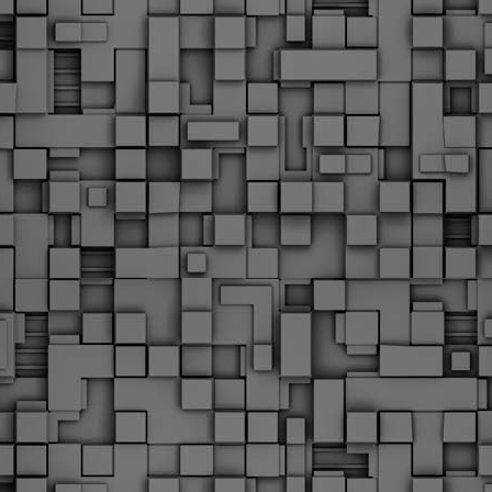
Φωτογραφικό ρεπορτάζ
εγάλες μέρες ζει ο "οργανισμός" της Δημοτικής Αστυνομίας!
α θυμίσουμε ότι κανονικές προσλήψεις στην Δημοτική
στυνομία έχουν να γίνουν από το 2010. Δεκαέξι ολόκληρα
ρόνια! Και βέβαια, ακόμη και με αυτές τις προσλήψεις, δεν
τάνουμε ούτε τα 2/3 των Δημοτικών Αστυνομικών που
πηρετούσαν το 2013 προ της κατάργησης της υπηρεσίας με
πόφαση του σημερινού πρωθυπουργού Κυριάκου Μητσοτάκη. Ας
ναι...
Δημοτική Αστυνομία Θεσσαλονίκης: Διμηνιαίος
AR
απολογισμός ελέγχων τήρησης νομοθεσίας
2
δεσποζόμενων Ζώων συντροφιάς
ον απολογισμό των δράσεων ελέγχου για τα ζώα συντροφιάς
ατά το δίμηνο Ιανουαρίου – Φεβρουαρίου 2026 παρουσιάζει η
ημοτική Αστυνομία Θεσσαλονίκης, με στόχο την προστασία των
ώων και την ομαλή συμβίωση στην πόλη.
ΣτΕ: Οριστική απόρριψη της επαναφοράς του 13ου
EB
και 14ου μισθού για τους δημοσίους υπαλλήλους
18