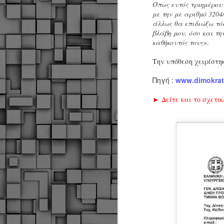
α
Όπως εντός τριημέρου
α
με την με αριθμό 320
α
άλλως θα επιδιώξω τόσ
βλάβη μου, όσο και τ
Μ
καθήκοντός τους»
.
π
ε
Την υπόθεση χειρίστη
Κ
A
Πηγή :
www.dimokrati
► Δείτε και το σχετικ
Δ
μ
δ
Μ
λ
«
Σ
σ
ε
M
μ