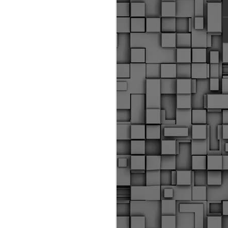
ύς αστυνομικούς, οι οποίοι έχουν
οβλεπόμενη εκπαίδευσή τους και
βουν καθήκοντα.
ιμασίας, ο Δήμος παρέλαβε τρία
 τα οποία θα χρησιμοποιούνται για
καθημερινές μετακινήσεις των
.
Δημοτική Αστυνομία
MAY
Θεσσαλονίκης:
25