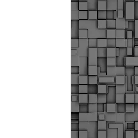
ύς αστυνομικούς, οι οποίοι έχουν
οβλεπόμενη εκπαίδευσή τους και
βουν καθήκοντα.
ιμασίας, ο Δήμος παρέλαβε τρία
 τα οποία θα χρησιμοποιούνται για
καθημερινές μετακινήσεις των
.
Δημοτική Αστυνομία
MAY
Θεσσαλονίκης:
25