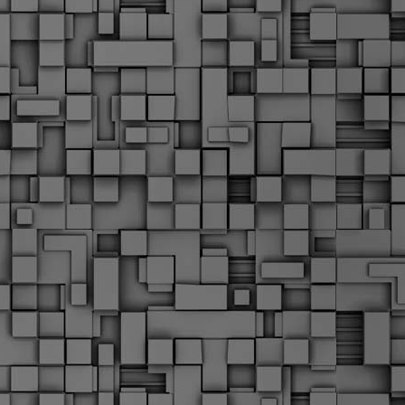
Μ
Ν
Α
χ
φ
υ
α
εί
M
Τ
κ
Δ
ζ
F