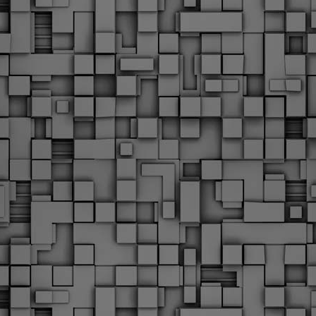
Με την απόφαση αυτή, το ΣτΕ απορρίπτει οριστικά τις
ξιώσεις των δημοσίων υπαλλήλων για επαναφορά των
ώρων, επικυρώνοντας την τρέχουσα κατάσταση παρά τις
ντιδράσεις της ΑΔΕΔΥ
ο ΣτΕ απέρριψε οριστικά την προσφυγή της ΑΔΕΔΥ και ενός
κπαιδευτικού για την επαναφορά των δώρων Χριστουγέννων,
άσχα και θερινής άδειας (13ος και 14ος μισθός) στους
ργαζόμενους του δημόσιου τομέα, κλείνοντας μια μακρά
ιαμάχη δεκαετιών που αφορούσε τις μνημονιακές περικοπές.
Εγγύκλιος ΥΠ.ΕΣ: Προκήρυξη 1Κ/2024 -
EB
Γνωστοποίηση έκδοσης οριστικών αποτελεσμάτων –
4
Παροχή οδηγιών.
 Δείτε/κατεβάστε την πολυαναμενόμενη εγκύκλιο του Υπ.
Με διαρροή 2 μέρες πριν την στάση εργασίας
EB
ενημερώνει το ΣτΕ για την απόρριψη της επαναφοράς
1