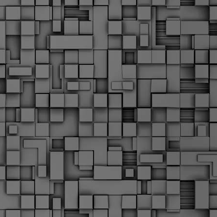
Σ
σ
φ
α
μ
φ
δ
M
Θ
ο
«
δ
ε
M