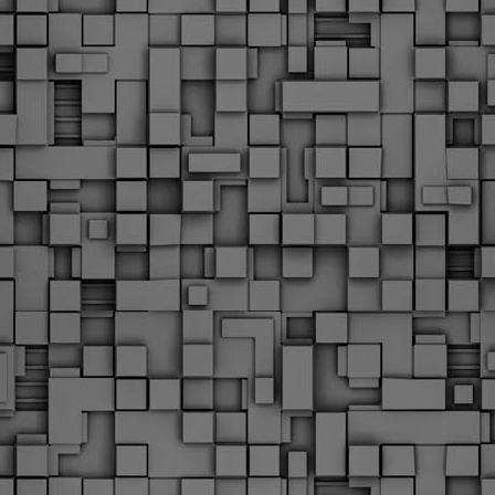
υνεχίζονται οι ορκωμοσίες των νέων Δημοτικών Αστυνομικών
ε δήμους της χώρας. Το Dimastin, αναζητεί σχετικό
ωτογραφικό υλικό στο διαδίκτυο και σας το παρουσιάζει σε
υτή την ανάρτηση. Επίσης, σας καλούμε, αν διαπιστώσετε ότι
ας έχουν "ξεφύγει" ορκωμοσίες, μπορείτε να στέλνετε το
ωτογραφικό τους υλικό στο dimasthes@gmail.gr ώστε να το
ημοσιεύουμε εδώ, άμεσα.
Θεσσαλονίκη: Ορκίστηκαν οι 75 νέοι δημοτικοί
AR
αστυνομικοί – Τι τους ζήτησε ο Αγγελούδης
18
Ενισχύεται το έργο της δημοτικής αστυνομίας στο δήμο
εσσαλονίκης καθώς το πρωί της Τετάρτης 18 Μαρτίου
ρκίστηκαν οι 75 νέοι δημοτικοί αστυνομικοί.
Με αυτούς, σε λίγους μήνες αποκτά ένα ισχυρό σώμα η
ημοτική αστυνομία. Θα είναι πιο κοντά στον πολίτη. Είχα την
υκαιρία να είμαι σήμερα στην ορκωμοσία τους.
Ξεκίνησαν εδώ και μια εβδομάδα οι αφίξεις των
AR
νεοπροσληφθέντων Δημοτικών Αστυνομικών στους
17
δήμους και οι ορκωμοσίες τους - Πλήρες