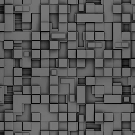
Φωτογραφικό ρεπορτάζ
εγάλες μέρες ζει ο "οργανισμός" της Δημοτικής Αστυνομίας!
α θυμίσουμε ότι κανονικές προσλήψεις στην Δημοτική
στυνομία έχουν να γίνουν από το 2010. Δεκαέξι ολόκληρα
ρόνια! Και βέβαια, ακόμη και με αυτές τις προσλήψεις, δεν
τάνουμε ούτε τα 2/3 των Δημοτικών Αστυνομικών που
πηρετούσαν το 2013 προ της κατάργησης της υπηρεσίας με
πόφαση του σημερινού πρωθυπουργού Κυριάκου Μητσοτάκη. Ας
ναι...
Δημοτική Αστυνομία Θεσσαλονίκης: Διμηνιαίος
AR
απολογισμός ελέγχων τήρησης νομοθεσίας
2
δεσποζόμενων Ζώων συντροφιάς
ον απολογισμό των δράσεων ελέγχου για τα ζώα συντροφιάς
ατά το δίμηνο Ιανουαρίου – Φεβρουαρίου 2026 παρουσιάζει η
ημοτική Αστυνομία Θεσσαλονίκης, με στόχο την προστασία των
ώων και την ομαλή συμβίωση στην πόλη.
ΣτΕ: Οριστική απόρριψη της επαναφοράς του 13ου
EB
και 14ου μισθού για τους δημοσίους υπαλλήλους
18