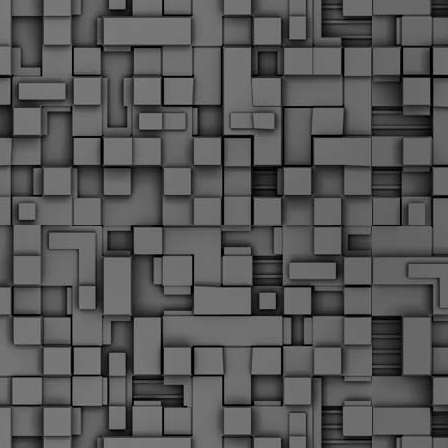
α
δ
α
Τ
ε
Π
ε
δ
F
►
F