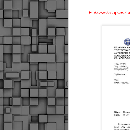
► Ακολουθεί η απάντη
Δήμος Κοζάνης :
JUN
Αναμνηστικά
7