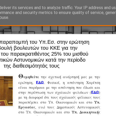
eliver its services and to analyze traffic. Your IP address and u
Ό, τι συμβαίνει γύρω από τη Δημοτική Αστυνομία, την τοπική αυτ
ormance and security metrics to ensure quality of service, gene
buse.
παραπομπή του Υπ.Εσ. στην ερώτηση
Άργος - Δη
JUL
βουλή βουλευτών του ΚΚΕ για την
Με σκούτε
29
 του παρακρατιθέντος 25% του μισθού
τικών Αστυνομικών κατά την περίοδο
προσωπικό
της διαθεσιμότητάς τους
αρμοδιότη
Θ
Ξεκινά επίσημα η λειτο
υμηθείτε
την σχετική ανάρτησή μας με την
ΕΔΩ
ερώτηση,
. Φυσικά, η απάντηση Χαρίτση
Η Δημοτική Αστυνομία σ
είναι παρόμοια με την απάντηση που έδωσε και
καθώς από την 1η Αυγού
ΕΔΩ
στην περίπτωση των σχολικών φυλάκων (
)
επιχειρησιακή λειτουργ
με τη διαφορά ότι τους σχολικούς φύλακες τους
παρουσία του Δήμου στου
Υπ.
παραπέμπει στο Υπ. Οικονομικών και στο
χώρους.
Εργασίας
, ενώ τους Δημοτικούς Αστυνομικούς
Υπ. Διοικητικής
στο Υπ. Οικονομικών και στο
Η νέα υπηρεσία θα στε