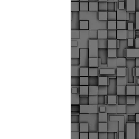
Διοικητικά πρόστιμα
ύψους 11.350€ σε
εργολάβους για
παραβάσεις σε έργα
Ο.Κ.Ω
Η Δημοτική Αστυνομία
Θεσσαλονίκης βεβαίωσε κατά
τις προηγούμενες ημέρες
πρόστιμα για 11 διοικητικές
παραβάσεις που έλαβαν
χώρα κατά τη διάρκεια
εργασιών από εργολαβικά
συνεργεία και οι οποίες
αφορούσαν εκτέλεση
εργασιών χωρίς νόμιμη
σήμανση και στην απόθεση
υλικών – εργαλείων εκτός του
προβλεπόμενου εργοταξίου.