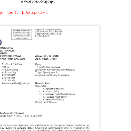
ανασυγκρότησης
.
εκπαιδευμένους δημοτικο
ήδη ολοκληρώσει την πρ
ση του Υπ. Εσωτερικών :
είναι έτοιμοι να αναλά
Στο πλαίσιο της προετο
ολοκαίνουργια σκούτερ,
τις περιπολίες και τις 
στελεχών της υπηρεσίας
Απολογισμός των
Δημοτική Αστυνομία
JUN
JUN
ελέγχων σε ιδιοκτήτες
Θεσσαλονίκης: Ένταση
4
4