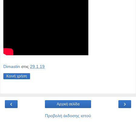
Dimastin
στις
29.1.19
Κοινή χρήση
‹
›
Αρχική σελίδα
Προβολή έκδοσης ιστού