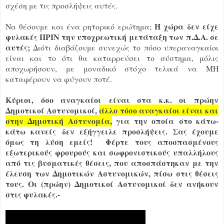
σχέση με τις προσλήψεις αυτές.
Η χώρα δεν είχε
Να θέσουμε και ένα ρητορικό ερώτημα;
φυλακές ΠΡΙΝ την υποχρεωτική μετάταξη των π.Δ.Α. σε
αυτές;
Διότι διαβάζουμε συνεχώς το πόσο υπεραναγκαίοι
είναι και το ότι θα καταρρεύσει το σύστημα, μόλις
αποχωρήσουν, με μοναδικό στόχο τελικά να ΜΗ
καταφέρουν να φύγουν ποτέ.
Κύριοι, όσο αναγκαίοι είναι στα κ.κ. οι πρώην
Δημοτικοί Αστυνομικοί,
άλλο τόσο αναγκαίοι είναι και
στην Δημοτική Αστυνομία,
για την οποία στο κάτω-
κάτω κανείς δεν εξήγγειλε προσλήψεις. Σας έχουμε
όμως τη λύση εμείς! Φέρτε τους αποσπασμένους
εξωτερικούς φρουρούς και σωφρονιστικούς υπαλλήλους
από τις βυσματικές θέσεις, που αποσπάστηκαν με την
έλευση των Δημοτικών Αστυνομικών, πίσω στις θέσεις
τους. Οι (πρώην) Δημοτικοί Αστυνομικοί δεν ανήκουν
στις φυλακές.-