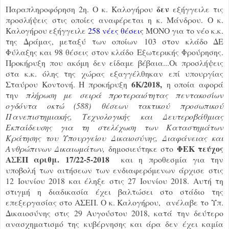
δεν
Παραπληροφόρηση 2η. Ο κ. Καλογήρου
εξήγγειλε τις
προσλήψεις στις οποίες αναφέρεται η κ. Μάνδρου. Ο κ.
Καλογήρου εξήγγειλε
258 νέες θέσεις
ΜΟΝΟ για το νέο κ.κ.
της Δράμας, μεταξύ των οποίων
103 στον κλάδο ΔΕ
Φύλαξης και 98 θέσεις στον κλάδο
Εξωτερικής Φρούρησης.
Προκήρυξη που ακόμη δεν είδαμε βέβαια...Ο
ι προσλήψεις
στα κ.κ. όλης της χώρας εξαγγέλθηκαν επί υπουργίας
6Κ/2018,
Σταύρου Κοντονή. Η προκήρυξη
η οποία αφορά
την
πλήρωση με σειρά προτεραιότητας πεντακοσίων
ογδόντα οκτώ (588) θέσεων τακτικού προσωπικού
Πανεπιστημιακής, Τεχνολογικής και Δευτεροβάθμιας
Εκπαίδευσης για τη στελέχωση των Καταστημάτων
Κράτησης του Υπουργείου Δικαιοσύνης, Διαφάνειας και
ΦΕΚ τεύχος
Ανθρώπινων Δικαιωμάτων,
δημοσιεύτηκε στο
ΑΣΕΠ αριθμ. 17/22-5-2018
και η προθεσμία για την
υποβολή των αιτήσεων των ενδιαφερόμενων άρχισε στις
12 Ιουνίου 2018 και έληξε στις 27 Ιουνίου 2018. Αυτή τη
στιγμή η διαδικασία έχει βαλτώσει στο στάδιο της
επεξεργασίας στο ΑΣΕΠ. Ο κ. Καλογήρου, ανέλαβε το Υπ.
Δικαιοσύνης στις 29 Αυγούστου 2018, κατά την δεύτερο
ανασχηματισμό της κυβέρνησης και άρα δεν έχει καμία