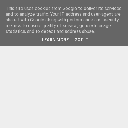
This site uses cookies from Google to deliver its services
and to analyze traffic. Your IP address and user-agent are
shared with Google along with performance and security
metrics to ensure quality of service, generate usage
statistics, and to detect and address abuse.
LEARN MORE
GOT IT