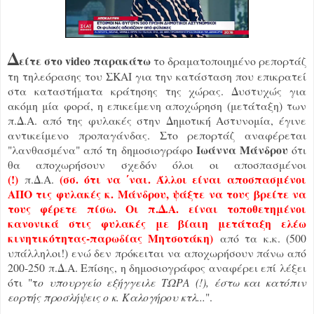
Δ
είτε στο video παρακάτω
το δραματοποιημένο ρεπορτάζ
τη τηλεόρασης του ΣΚΑΙ για την κατάσταση που επικρατεί
στα καταστήματα κράτησης της χώρας. Δυστυχώς για
ακόμη μία φορά, η επικείμενη αποχώρηση (μετάταξη) των
π.Δ.Α. από της φυλακές στην Δημοτική Αστυνομία, έγινε
αντικείμενο προπαγάνδας. Στο ρεπορτάζ αναφέρεται
Ιωάννα Μάνδρου
"λανθασμένα" από τη δημοσιογράφο
ότι
θα αποχωρήσουν σχεδόν όλοι οι αποσπασμένοι
(!)
(σσ. ότι να ΄ναι. Άλλοι είναι αποσπασμένοι
π.Δ.Α.
ΑΠΟ τις φυλακές κ. Μάνδρου, ψάξτε να τους βρείτε να
τους φέρετε πίσω. Οι π.Δ.Α. είναι τοποθετημένοι
κανονικά στις φυλακές με βίαιη μετάταξη ελέω
κινητικότητας-παρωδίας Μητσοτάκη)
από τα κ.κ. (500
υπάλληλοι!) ενώ δεν πρόκειται να αποχωρήσουν πάνω από
200-250 π.Δ.Α. Επίσης, η δημοσιογράφος αναφέρει επί λέξει
ότι "τ
ο υπουργείο εξήγγειλε ΤΩΡΑ (!), έστω και κατόπιν
εορτής προσλήψεις ο κ. Καλογήρου κτλ...
".