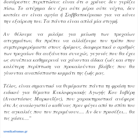
δυσάρεστες περιπτώσεις είναι ότι ο χρόνος δεν γυρίζει
πίσω. Το ατύχημα δεν έχει ούτε μέρα ούτε νύχτα, δεν
κοιτάει αν είναι αργία ή Σαββατοκύριακο για να κάνει
την εξαίρεση του. Τα πάντα είναι απλά μία στιγμή.
Αν θέλουμε να μιλάμε για μείωση των τροχαίων
ατυχημάτων, θα πρέπει να αλλάξουμε τον τρόπο που
συμπεριφερόμαστε στους δρόμους, διαφορετικά ο αριθμός
των τροχαίων θα αυξάνεται συνεχώς, γεγονός που θα έχει
ως συνέπεια καθημερινά να χάνονται άδικα ζωές και στην
καλύτερη περίπτωση να προκαλούνται βλάβες που θα
γίνονται αναπόσπαστο κομμάτι της ζωής μας.
Τέλος, είναι σημαντικό να θυμόμαστε πάντα τη φράση του
ειδικού για θέματα Κυκλοφοριακής Αγωγής Κου Ιαβέρη
(Αναστάσιος Μαρκουΐζος), που χαρακτηριστικά ανέφερε
ότι: Ας αναλογιστεί ο καθένας πριν φύγει από το σπίτι του
τις αγκαλιές που τον περιμένουν…. Αν δεν προσέξει… θα
τις χάσει….”
xronikadramas.gr