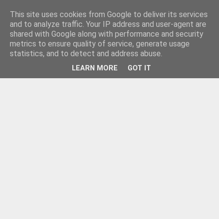
This site uses cookies from Google to deliver its services
and to analyze traffic. Your IP address and user-agent are
shared with Google along with performance and security
metrics to ensure quality of service, generate usage
statistics, and to detect and address abuse.
LEARN MORE
GOT IT