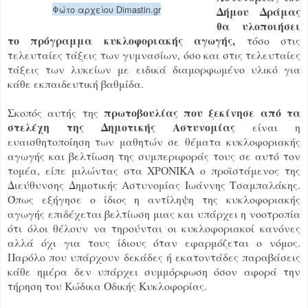
Φώτο αρχείου Dimastin.gr
Δήμου Δράμας
θα υλοποιήσει
το πρόγραμμα κυκλοφοριακής αγωγής,
τόσο στις
τελευταίες τάξεις των γυμνασίων, όσο και στις τελευταίες
τάξεις των λυκείων με ειδικά διαμορφωμένο υλικό για
κάθε εκπαιδευτική βαθμίδα.
πρωτοβουλίας που ξεκίνησε από τα
Σκοπός αυτής της
στελέχη της Δημοτικής Αστυνομίας
είναι η
ευαισθητοποίηση των μαθητών σε θέματα κυκλοφοριακής
αγωγής και βελτίωση της συμπεριφοράς τους σε αυτό τον
τομέα, είπε μιλώντας στα ΧΡΟΝΙΚΑ ο προϊστάμενος της
Διεύθυνσης Δημοτικής Αστυνομίας Ιωάννης Τσαμπαλάκης.
Όπως εξήγησε ο ίδιος η αντίληψη της κυκλοφοριακής
αγωγής επιδέχεται βελτίωση μιας και υπάρχει η νοοτροπία
ότι όλοι θέλουν να τηρούνται οι κυκλοφοριακοί κανόνες
αλλά όχι για τους ίδιους όταν εφαρμόζεται ο νόμος.
Παρόλο που υπάρχουν δεκάδες ή εκατοντάδες παραβάσεις
κάθε ημέρα δεν υπάρχει συμμόρφωση όσον αφορά την
τήρηση του Κώδικα Οδικής Κυκλοφορίας.