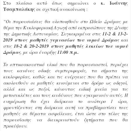
κ. Ιωάννης
Στο πλαίσιο αυτό όπως σημειώνει ο
Τσαμπαλάκης
σε σχετική ανακοίνωση :
“Οι παρουσιάσεις θα υλοποιηθούν στο Ωδείο Δράμας με
θέμα την Κυκλοφοριακή Αγωγή από εκπροσώπους της Δ/νσης
της Δημοτικής Αστυνομίας. Συγκεκριμένα στις
11-2 & 13-2-
2019 στους μαθητές γυμνασίων του νομού Δράμας
και
στις
18-2 & 20-2-2019 στους μαθητές λυκείων του νομού
Δράμας
, με ώρα έναρξης
11:00 π.μ.
.
To οπτικοακουστικό υλικό που θα παρουσιαστεί, περιέχει
τους κανόνες οδικής συμπεριφοράς, τα σήματα της
κυκλοφορίας, καθώς και τις ενέργειες που θα πρέπει να
ακολουθούν οι μαθητές κινούμενοι στο δρόμο ως οδηγοί,
αλλά και ως πεζοί, κάνοντας ειδική μνεία για τις
μοτοσυκλέτες και τους κινδύνους που εγκυμονούν αυτές. Η
ενημέρωση θα έχει διάρκεια το ανώτερο 1 ώρα,
φροντίζοντας στη διάρκεια αυτή να προβληματίσει τους
μαθητές σε θέματα ασφάλειας, έτσι ώστε στο τέλος της
παρουσίασης να διευκρινιστούν ζητήματα που θα
προκύψουν.