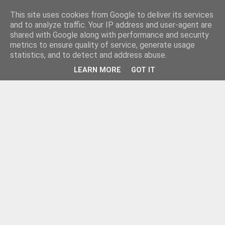
This site uses cookies from Google to deliver its services
and to analyze traffic. Your IP address and user-agent are
shared with Google along with performance and security
metrics to ensure quality of service, generate usage
statistics, and to detect and address abuse.
LEARN MORE
GOT IT