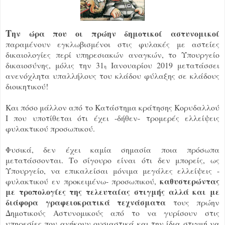
Τ
ην ώρα που οι πρώην δημοτικοί αστυνομικοί
παραμένουν εγκλωβισμένοι στις φυλακές με αστείες
δικαιολογίες περί υπηρεσιακών αναγκών, το Υπουργείο
δικαιοσύνης, μόλις την 31
Ιανουαρίου 2019 μετατάσσει
η
ανενόχλητα υπαλλήλους του κλάδου φύλαξης σε κλάδους
διοικητικού!
Και πόσο μάλλον από το Κατάστημα κράτησης Κορυδαλλού
Ι που υποτίθεται ότι έχει -δήθεν- τρομερές ελλείψεις
φυλακτικού προσωπικού.
Φυσικά, δεν έχει καμία σημασία ποια πρόσωπα
μετατάσσονται. Το σίγουρο είναι ότι δεν μπορείς, ως
Υπουργείο, να επικαλείσαι μόνιμα μεγάλες ελλείψεις -
καθυστερώντας
φυλακτικού εν προκειμένω- προσωπικού,
με τροπολογίες της τελευταίας στιγμής αλλά και με
διάφορα γραφειοκρατικά τεχνάσματα
τους πρώην
Δημοτικούς Αστυνομικούς από το να γυρίσουν στις
υπηρεσίες που ανήκουν ουσιαστικά και την ίδια στιγμή να