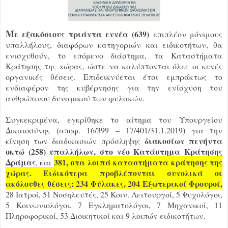
Μ
ε εξακόσιους τριάντα εννέα (639)
επιπλέον μόνιμους
υπαλλήλους, διαφόρων κατηγοριών και ειδικοτήτων, θα
ενισχυθούν, το επόμενο διάστημα, τα Καταστήματα
Κράτησης της xώρας, ώστε να καλύπτονται όλες οι κενές
οργανικές θέσεις. Επιδεικνύεται έτσι εμπράκτως το
ενδιαφέρον της κυβέρνησης για την ενίσχυση του
ανθρώπινου δυναμικού των φυλακών.
Συγκεκριμένα, εγκρίθηκε το αίτημα του Υπουργείου
Δικαιοσύνης (αποφ. 16/399 – 17/401/31.1.2019) για την
διακοσίων πενήντα
κίνηση των διαδικασιών πρόσληψης
οκτώ (258) υπαλλήλων, στο νέο Κατάστημα Κράτησης
Δράμας
381, στα λοιπά καταστήματα κράτησης της
, και
χώρας. Ειδικότερα προβλέπονται συνολικά οι
ακόλουθες θέσεις: 234 Φύλακες, 204 Εξωτερικοί Φρουροί,
28 Ιατροί, 51 Νοσηλευτές, 25 Κοιν. Λειτουργοί, 5 Ψυχολόγοι,
5 Κοινωνιολόγοι, 7 Εγκληματολόγοι, 7 Μηχανικοί, 11
Πληροφορικοί, 53 Διοικητικοί και 9 λοιπών ειδικοτήτων.