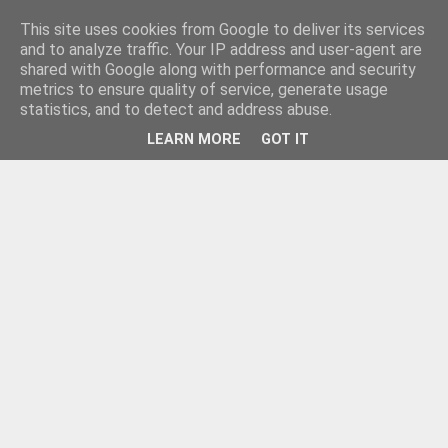
This site uses cookies from Google to deliver its services
and to analyze traffic. Your IP address and user-agent are
shared with Google along with performance and security
metrics to ensure quality of service, generate usage
statistics, and to detect and address abuse.
LEARN MORE
GOT IT