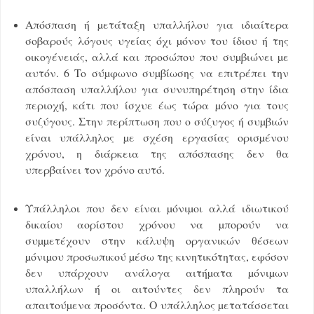
Απόσπαση ή µετάταξη υπαλλήλου για ιδιαίτερα
σοβαρούς λόγους υγείας όχι µόνον του ίδιου ή της
οικογένειάς, αλλά και προσώπου που συµβιώνει µε
αυτόν. 6 To σύµφωνο συµβίωσης να επιτρέπει την
απόσπαση υπαλλήλου για συνυπηρέτηση στην ίδια
περιοχή, κάτι που ίσχυε έως τώρα µόνο για τους
συζύγους. Στην περίπτωση που ο σύζυγος ή συµβιών
είναι υπάλληλος µε σχέση εργασίας ορισµένου
χρόνου, η διάρκεια της απόσπασης δεν θα
υπερβαίνει τον χρόνο αυτό.
Υπάλληλοι που δεν είναι µόνιµοι αλλά ιδιωτικού
δικαίου αορίστου χρόνου να µπορούν να
συµµετέχουν στην κάλυψη οργανικών θέσεων
µόνιµου προσωπικού µέσω της κινητικότητας, εφόσον
δεν υπάρχουν ανάλογα αιτήµατα µόνιµων
υπαλλήλων ή οι αιτούντες δεν πληρούν τα
απαιτούµενα προσόντα. Ο υπάλληλος µετατάσσεται