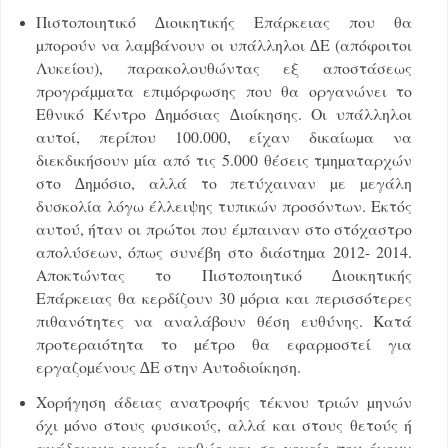
Πιστοποιητικό ∆ιοικητικής Επάρκειας που θα
µπορούν να λαµβάνουν οι υπάλληλοι ∆Ε (απόφοιτοι
Λυκείου), παρακολουθώντας εξ αποστάσεως
προγράµµατα επιµόρφωσης που θα οργανώνει το
Εθνικό Κέντρο ∆ηµόσιας ∆ιοίκησης. Οι υπάλληλοι
αυτοί, περίπου 100.000, είχαν δικαίωµα να
διεκδικήσουν µία από τις 5.000 θέσεις τµηµαταρχών
στο ∆ηµόσιο, αλλά το πετύχαιναν µε µεγάλη
δυσκολία λόγω έλλειψης τυπικών προσόντων. Εκτός
αυτού, ήταν οι πρώτοι που έµπαιναν στο στόχαστρο
απολύσεων, όπως συνέβη στο διάστηµα 2012- 2014.
Αποκτώντας το Πιστοποιητικό ∆ιοικητικής
Επάρκειας θα κερδίζουν 30 µόρια και περισσότερες
πιθανότητες να αναλάβουν θέση ευθύνης. Κατά
προτεραιότητα το µέτρο θα εφαρµοστεί για
εργαζοµένους ∆Ε στην Αυτοδιοίκηση.
Χορήγηση άδειας ανατροφής τέκνου τριών µηνών
όχι µόνο στους φυσικούς, αλλά και στους θετούς ή
ανάδοχους γονείς, καθώς και σε γονείς που έχουν