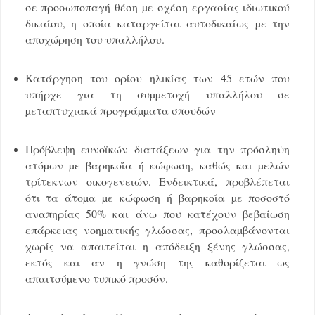
σε προσωποπαγή θέση µε σχέση εργασίας ιδιωτικού
δικαίου, η οποία καταργείται αυτοδικαίως µε την
αποχώρηση του υπαλλήλου.
Κατάργηση του ορίου ηλικίας των 45 ετών που
υπήρχε για τη συµµετοχή υπαλλήλου σε
µεταπτυχιακά προγράµµατα σπουδών
Πρόβλεψη ευνοϊκών διατάξεων για την πρόσληψη
ατόµων µε βαρηκοΐα ή κώφωση, καθώς και µελών
τρίτεκνων οικογενειών. Ενδεικτικά, προβλέπεται
ότι τα άτοµα µε κώφωση ή βαρηκοΐα µε ποσοστό
αναπηρίας 50% και άνω που κατέχουν βεβαίωση
επάρκειας νοηµατικής γλώσσας, προσλαµβάνονται
χωρίς να απαιτείται η απόδειξη ξένης γλώσσας,
εκτός και αν η γνώση της καθορίζεται ως
απαιτούµενο τυπικό προσόν.