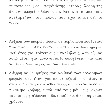
τεκνοποιήσει µέσω παρένθετης µητέρας. Χρήση της
άδειας µπορεί πλέον να κάνει και ο πατέρας,
ανεξαρτήτως του τρόπου που έχει αποκτηθεί το
τέκνο.
Αύξηση των ηµερών άδειας σε περίπτωση ασθένειας
των παιδιών: Από πέντε σε επτά εργάσιµες ηµέρες
κατ' έτος για τρίτεκνους υπαλλήλους, από έξι σε
οκτώ µέρες για µονογονεϊκές οικογένειες και από
πέντε σε δέκα µέρες για πολυτέκνους.
Αύξηση σε 14 ηµέρες του αριθµού των εργάσιµων
ηµερών κατ' έτος για άδεια εξετάσεων, όταν ο
υπάλληλος παρακολουθεί πρόγραµµα εκπαίδευσης.
∆ικαίωµα χρήσης, εκτός από τους µόνιµους, έχουν
και οι εργαζόµενοι ιδιωτικού δικαίου αορίστου
χρόνου.