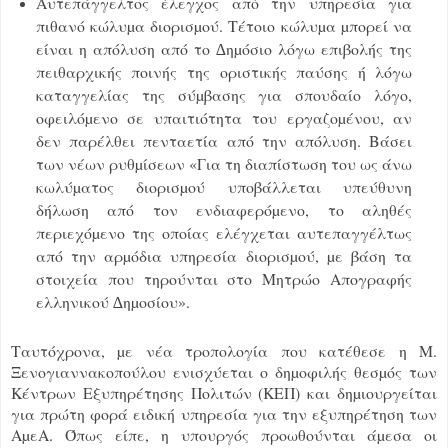
Αυτεπάγγελτος έλεγχος από την υπηρεσία για
πιθανό κώλυµα διορισµού. Τέτοιο κώλυµα µπορεί να
είναι η απόλυση από το ∆ηµόσιο λόγω επιβολής της
πειθαρχικής ποινής της οριστικής παύσης ή λόγω
καταγγελίας της σύµβασης για σπουδαίο λόγο,
οφειλόµενο σε υπαιτιότητα του εργαζοµένου, αν
δεν παρέλθει πενταετία από την απόλυση. Βάσει
των νέων ρυθµίσεων «Για τη διαπίστωση του ως άνω
κωλύµατος διορισµού υποβάλλεται υπεύθυνη
δήλωση από τον ενδιαφερόµενο, το αληθές
περιεχόµενο της οποίας ελέγχεται αυτεπαγγέλτως
από την αρµόδια υπηρεσία διορισµού, µε βάση τα
στοιχεία που τηρούνται στο Μητρώο Απογραφής
ελληνικού ∆ηµοσίου».
Ταυτόχρονα, µε νέα τροπολογία που κατέθεσε η Μ.
Ξενογιαννακοπούλου ενισχύεται ο δηµοφιλής θεσµός των
Κέντρων Εξυπηρέτησης Πολιτών (ΚΕΠ) και δηµιουργείται
για πρώτη φορά ειδική υπηρεσία για την εξυπηρέτηση των
ΑµεΑ. Όπως είπε, η υπουργός προωθούνται άµεσα οι