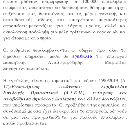
δίνουν µπόνους επιµόρφωσης σε 100.000 υπαλλήλους
αποφοίτους λυκείου για να διεκδικήσουν θέση τµηµατάρχη,
αυξάνουν τους δικαιούχους και τις µέρες γονεϊκής και
εκπαιδευτικής άδειας και επιτρέπουν περισσότερες
αποσπάσεις-µετατάξεις για λόγους υγείας, αλλά και
ευκολότερη πρόσληψη για µέλη τρίτεκνων οικογενειών και
για άτοµα µε αναπηρία.
Οι ρυθµίσεις περιλαµβάνονται ως οδηγίες προς όλες τις
εγκύκλιο
δηµόσιες υπηρεσίες µέσα σε
της υπουργού
∆ιοικητικής Ανασυγκρότησης Μαριλίζας
Ξενογιαννακοπούλου.
Η εγκύκλιος είναι εφαρµοστική του νόµου 4590/2019
(Α΄
17)
«Ενδυνάμωση Ανώτατου Συμβουλίου
Επιλογής
Προσωπικού (Α.Σ.Ε.Π.), ενίσχυση και
αναβάθμιση Δημόσιας Διοίκησης και άλλες διατάξεις»
,
που ψηφίστηκε πρόσφατα. Οι προβλέψεις της εγκυκλίου, σε
συνδυασµό µε όσα έχει διευκρινίσει το υπουργείο, οδηγούν
σε µια νέα πραγµατικότητα για πολλούς υπαλλήλους,
καθώς προβλέπονται: