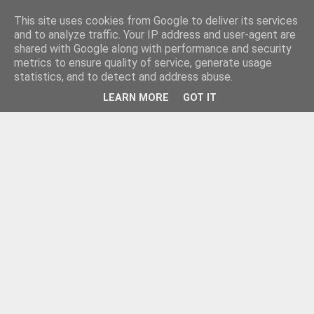
This site uses cookies from Google to deliver its services
and to analyze traffic. Your IP address and user-agent are
shared with Google along with performance and security
metrics to ensure quality of service, generate usage
statistics, and to detect and address abuse.
LEARN MORE
GOT IT