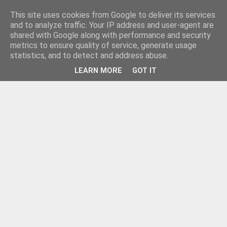
This site uses cookies from Google to deliver its services
and to analyze traffic. Your IP address and user-agent are
shared with Google along with performance and security
metrics to ensure quality of service, generate usage
statistics, and to detect and address abuse.
LEARN MORE
GOT IT