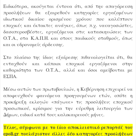
Ειδικότερα, ακούγεται έντονα ότι, από την απαγόρευση
προσλήψεων θα εξαιρεθούν κατηγορίες εργαζομένων
ιδιωτικού δικαίου ορισμένου χρόνου που καλύπτουν
εποχικές και έκτακτες ανάγκες, όπως π.χ. ναυαγοσώστες,
δασοπυροσβέστες, εργαζόμενοι στις κατασκηνώσεις των
Ο.Τ.Α., στα Κ.Α.Π.Η. και στους παιδικούς σταθμούς, όπως
και οι υδρονομείς άρδευσης.
Στο πλαίσιο της ίδιας εξαίρεσης πιθανολογείται ότι, θα
ενταχθούν και κάποιοι εποχικοί εργαζόμενοι στην
καθαριότητα των Ο.Τ.Α., αλλά και όσοι αμείβονται με
ΕΣΠΑ.
Μέσω αυτών των πρωτοβουλιών, η Κυβέρνηση επιχειρεί να
αποφευχθούν φαινόμενα προηγουμένων ετών, οπότε η
προκήρυξη εκλογών «πάγωνε» τις προσλήψεις εποχικού
προσωπικού, κρίσιμου για την εύρυθμη λειτουργία των
Δήμων, ειδικά κατά τους καλοκαιρινούς μήνες.
Τέλος, σύμφωνα με το ίδιο αποκλειστικό ρεπορτάζ του
epoli.gr τουλάχιστον άλλες δύο κατηγορίες προσλήψεων