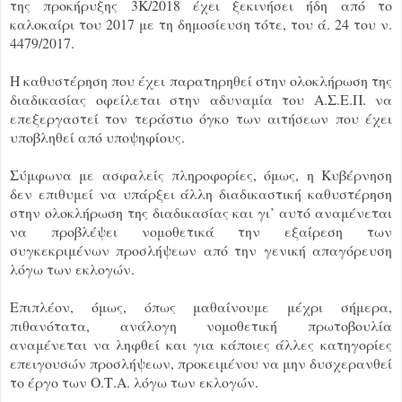
της προκήρυξης 3Κ/2018 έχει ξεκινήσει ήδη από το
καλοκαίρι του 2017 με τη δημοσίευση τότε, του ά. 24 του ν.
4479/2017.
Η καθυστέρηση που έχει παρατηρηθεί στην ολοκλήρωση της
διαδικασίας οφείλεται στην αδυναμία του Α.Σ.Ε.Π. να
επεξεργαστεί τον τεράστιο όγκο των αιτήσεων που έχει
υποβληθεί από υποψηφίους.
Σύμφωνα με ασφαλείς πληροφορίες, όμως, η Κυβέρνηση
δεν επιθυμεί να υπάρξει άλλη διαδικαστική καθυστέρηση
στην ολοκλήρωση της διαδικασίας και γι’ αυτό αναμένεται
να προβλέψει νομοθετικά την εξαίρεση των
συγκεκριμένων προσλήψεων από την γενική απαγόρευση
λόγω των εκλογών.
Επιπλέον, όμως, όπως μαθαίνουμε μέχρι σήμερα,
πιθανότατα, ανάλογη νομοθετική πρωτοβουλία
αναμένεται να ληφθεί και για κάποιες άλλες κατηγορίες
επειγουσών προσλήψεων, προκειμένου να μην δυσχερανθεί
το έργο των Ο.Τ.Α. λόγω των εκλογών.