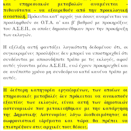
και υπηρεσιακών μεταβολών αναμένεται -
πιθανότατα - να εξαιρεθούν από την προεκλογική
αναστολή.
Πρόκειται κατ’ αρχάς για όσους αναμένεται να
προσληφθούν σε Ο.Τ.Α. α’ και β’ βαθμού με προκηρύξεις
του Α.Σ.Ε.Π., οι οποίες δημοσιεύθηκαν πριν την προκήρυξη
των εκλογών.
Η εξέλιξη αυτή φαντάζει λογικότατη δεδομένου ότι, οι
συγκεκριμένες προσλήψεις δεν μπορεί να υποστηριχθεί ότι
συνδέονται με οποιονδήποτε τρόπο με τις εκλογές, αφού
αυτές γίνονται μέσω Α.Σ.Ε.Π., ενώ έχουν προκηρυχθεί και
σε ανύποπτο χρόνο μη συνδεόμενο κατά κανένα τρόπο με
αυτές.
Η δεύτερη κατηγορία εργαζομένων, των οποίων οι
υπηρεσιακές μεταβολές δεν πρόκειται να ανακοπούν
εξαιτίας των εκλογών, είναι αυτή των δημοτικών
αστυνομικών που μετακινήθηκαν με την κατάργηση
της Δημοτικής Αστυνομίας λόγω διαθεσιμότητας σε
σωφρονιστικά ιδρύματα και τώρα θα πρέπει να
επιστρέψουν στις αρχικές τους θέσεις.