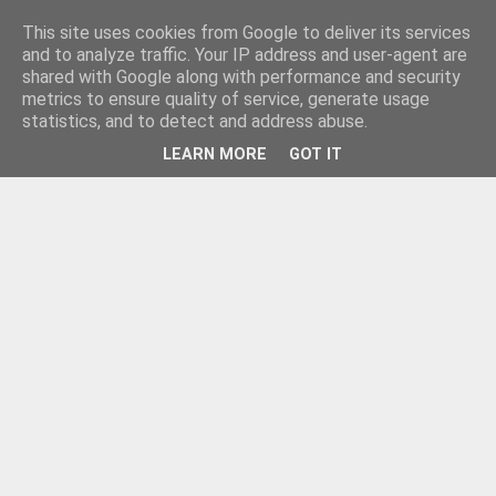
This site uses cookies from Google to deliver its services
and to analyze traffic. Your IP address and user-agent are
shared with Google along with performance and security
metrics to ensure quality of service, generate usage
statistics, and to detect and address abuse.
LEARN MORE
GOT IT