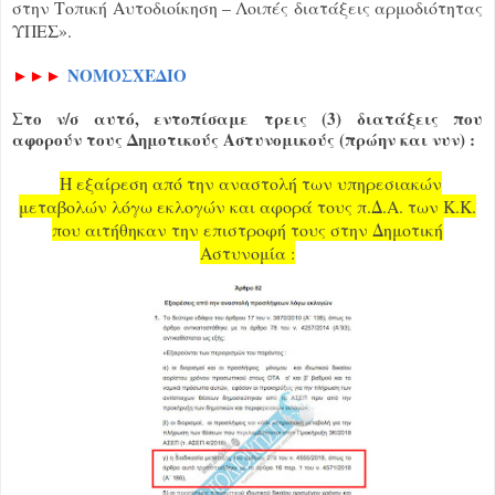
στην Τοπική Αυτοδιοίκηση – Λοιπές διατάξεις αρμοδιότητας
ΥΠΕΣ».
►►►
ΝΟΜΟΣΧΕΔΙΟ
Στο ν/σ αυτό, εντοπίσαμε τρεις (3) διατάξεις που
αφορούν τους Δημοτικούς Αστυνομικούς (πρώην και νυν) :
Η εξαίρεση από την αναστολή των υπηρεσιακών
μεταβολών λόγω εκλογών και αφορά τους π.Δ.Α. των Κ.Κ.
που αιτήθηκαν την επιστροφή τους στην Δημοτική
Αστυνομία :