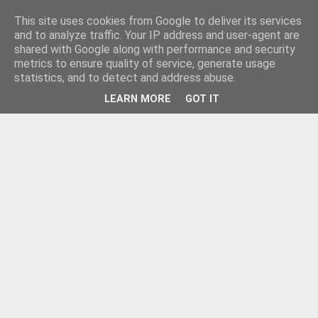
This site uses cookies from Google to deliver its services
and to analyze traffic. Your IP address and user-agent are
shared with Google along with performance and security
metrics to ensure quality of service, generate usage
statistics, and to detect and address abuse.
LEARN MORE
GOT IT