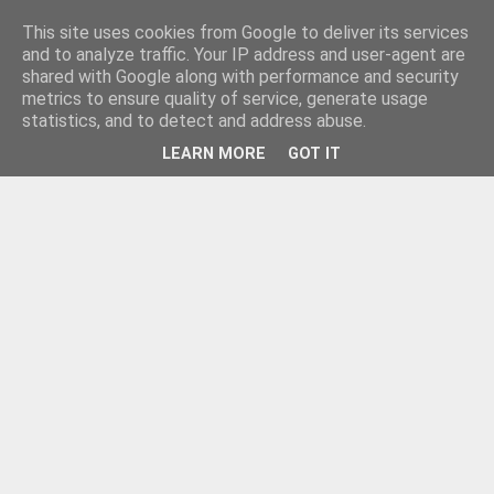
This site uses cookies from Google to deliver its services
and to analyze traffic. Your IP address and user-agent are
shared with Google along with performance and security
metrics to ensure quality of service, generate usage
statistics, and to detect and address abuse.
LEARN MORE
GOT IT