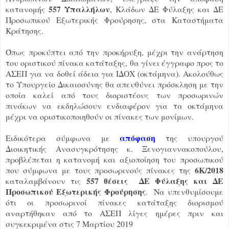
557 Υπαλλήλων
κατανομής
, Κλάδων ΔΕ Φύλαξης και ΔΕ
Προσωπικού Εξωτερικής Φρούρησης, στα Καταστήματα
Κράτησης.
Όπως προκύπτει από την προκήρυξη, μέχρι την ανάρτηση
του οριστικού πίνακα κατάταξης, θα γίνει έγγραφο προς το
ΑΣΕΠ για να δοθεί άδεια για ΙΔΟΧ (οκτάμηνα). Ακολούθως
το Υπουργείο Δικαιοσύνης θα απευθύνει πρόσκληση με την
οποία καλεί από τους διοριστέους των προσωρινών
πινάκων να εκδηλώσουν ενδιαφέρον για τα οκτάμηνα
μέχρι να οριστικοποιηθούν οι πίνακες των μονίμων.
απόφαση
Ειδικότερα σύμφωνα με
της υπουργού
Διοικητικής Ανασυγκρότησης κ. Ξενογιαννακοπούλου,
προβλέπεται η κατανομή και αξιοποίηση του προσωπικού
6Κ/2018
που σύμφωνα με τους προσωρινούς πίνακες της
557 θέσεις ΔΕ Φύλαξης και ΔΕ
καταλαμβάνουν τις
Προσωπικού Εξωτερικής Φρούρησης
. Να υπενθυμίσουμε
ότι οι προσωρινοί πίνακες κατάταξης διορισμού
αναρτήθηκαν από το ΑΣΕΠ λίγες ημέρες πριν και
συγκεκριμένα στις 7 Μαρτίου 2019