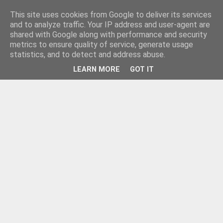
This site uses cookies from Google to deliver its services
and to analyze traffic. Your IP address and user-agent are
shared with Google along with performance and security
metrics to ensure quality of service, generate usage
statistics, and to detect and address abuse.
LEARN MORE
GOT IT