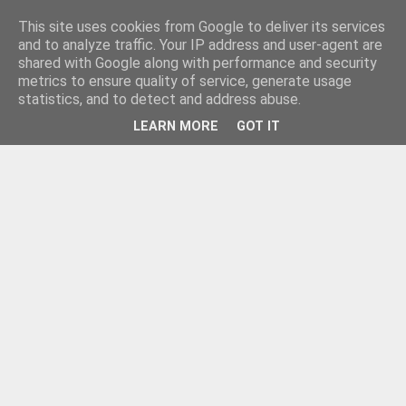
This site uses cookies from Google to deliver its services
and to analyze traffic. Your IP address and user-agent are
shared with Google along with performance and security
metrics to ensure quality of service, generate usage
statistics, and to detect and address abuse.
LEARN MORE
GOT IT