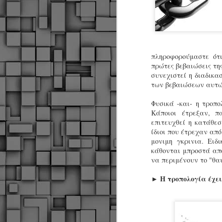
πληροφορούμαστε ότι
πρώτες βεβαιώσεις τη
συνεχιστεί η διαδικ
των βεβαιώσεων αυτών
Φυσικά -και- η τροπο
Κάποιοι έτρεξαν, π
επιτευχθεί η κατάθεσ
ίδιοι που έτρεχαν από
μονιμη γκρινια. Ειδ
κάθονται μπροστά από
να περιμένουν το "θαύ
Η τροπολογία έχει 
►
Δήμος Κοζάνης :
JUN
Αναμνηστικά
7