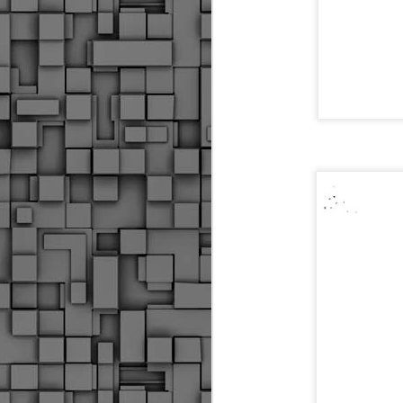
Μ
Ν
Α
χ
φ
υ
α
εί
M
Τ
κ
Δ
ζ
F