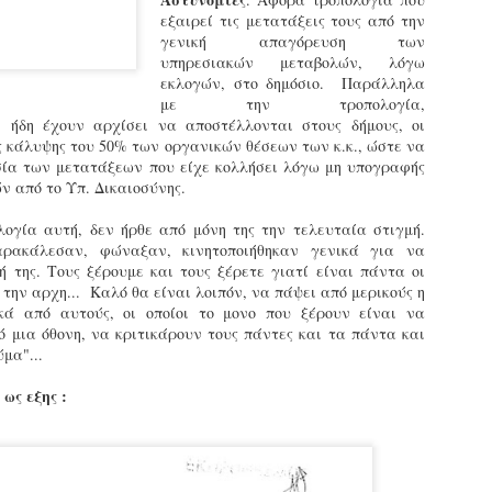
εκπαιδευμένους δημοτικο
εξαιρεί τις μετατάξεις τους από την
ήδη ολοκληρώσει την πρ
γενική απαγόρευση των
είναι έτοιμοι να αναλά
υπηρεσιακών μεταβολών, λόγω
εκλογών, στο δημόσιο. Παράλληλα
Στο πλαίσιο της προετο
με την τροπολογία,
ολοκαίνουργια σκούτερ,
 ήδη έχουν αρχίσει να αποστέλλονται στους δήμους, οι
τις περιπολίες και τις 
ς κάλυψης του 50% των οργανικών θέσεων των κ.κ., ώστε να
στελεχών της υπηρεσίας
ασία των μετατάξεων που είχε κολλήσει λόγω μη υπογραφής
 από το Υπ. Δικαιοσύνης.
λογία αυτή, δεν ήρθε από μόνη της την τελευταία στιγμή.
αρακάλεσαν, φώναξαν, κινητοποιήθηκαν γενικά για να
ή της. Τους ξέρουμε και τους ξέρετε γιατί είναι πάντα οι
 την αρχη... Καλό θα είναι λοιπόν, να πάψει από μερικούς η
ικά από αυτούς, οι οποίοι το μονο που ξέρουν είναι να
 μια όθονη, να κριτικάρουν τους πάντες και τα πάντα και
μα"...
ως εξης :
Απολογισμός των
Δημοτική Αστυνομία
JUN
JUN
ελέγχων σε ιδιοκτήτες
Θεσσαλονίκης: Ένταση
4
4