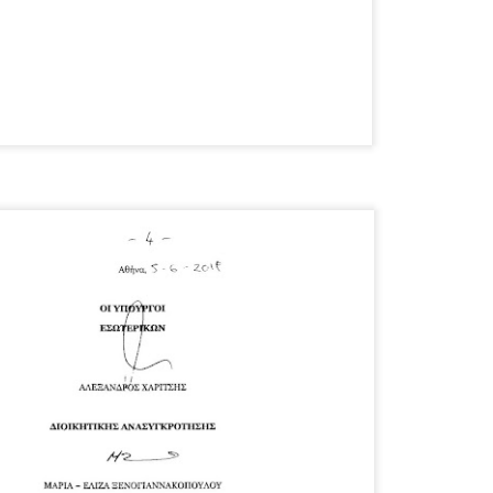
Φωτογραφικό ρεπορτάζ
εγάλες μέρες ζει ο "οργανισμός" της Δημοτικής Αστυνομίας!
α θυμίσουμε ότι κανονικές προσλήψεις στην Δημοτική
στυνομία έχουν να γίνουν από το 2010. Δεκαέξι ολόκληρα
ρόνια! Και βέβαια, ακόμη και με αυτές τις προσλήψεις, δεν
τάνουμε ούτε τα 2/3 των Δημοτικών Αστυνομικών που
πηρετούσαν το 2013 προ της κατάργησης της υπηρεσίας με
πόφαση του σημερινού πρωθυπουργού Κυριάκου Μητσοτάκη. Ας
ναι...
Δημοτική Αστυνομία Θεσσαλονίκης: Διμηνιαίος
AR
απολογισμός ελέγχων τήρησης νομοθεσίας
2
δεσποζόμενων Ζώων συντροφιάς
ον απολογισμό των δράσεων ελέγχου για τα ζώα συντροφιάς
ατά το δίμηνο Ιανουαρίου – Φεβρουαρίου 2026 παρουσιάζει η
ημοτική Αστυνομία Θεσσαλονίκης, με στόχο την προστασία των
ώων και την ομαλή συμβίωση στην πόλη.
ΣτΕ: Οριστική απόρριψη της επαναφοράς του 13ου
EB
και 14ου μισθού για τους δημοσίους υπαλλήλους
18