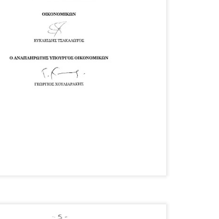
Με την απόφαση αυτή, το ΣτΕ απορρίπτει οριστικά τις
ξιώσεις των δημοσίων υπαλλήλων για επαναφορά των
ώρων, επικυρώνοντας την τρέχουσα κατάσταση παρά τις
ντιδράσεις της ΑΔΕΔΥ
ο ΣτΕ απέρριψε οριστικά την προσφυγή της ΑΔΕΔΥ και ενός
κπαιδευτικού για την επαναφορά των δώρων Χριστουγέννων,
άσχα και θερινής άδειας (13ος και 14ος μισθός) στους
ργαζόμενους του δημόσιου τομέα, κλείνοντας μια μακρά
ιαμάχη δεκαετιών που αφορούσε τις μνημονιακές περικοπές.
Εγγύκλιος ΥΠ.ΕΣ: Προκήρυξη 1Κ/2024 -
EB
Γνωστοποίηση έκδοσης οριστικών αποτελεσμάτων –
4
Παροχή οδηγιών.
 Δείτε/κατεβάστε την πολυαναμενόμενη εγκύκλιο του Υπ.
Με διαρροή 2 μέρες πριν την στάση εργασίας
EB
ενημερώνει το ΣτΕ για την απόρριψη της επαναφοράς
1