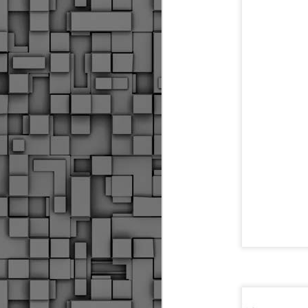
α
δ
α
Τ
ε
Π
ε
δ
F
►
F