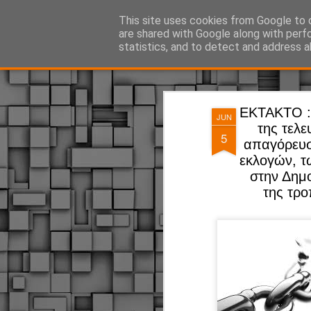
ΔΗΜΟΤΙΚΗ ΑΣΤΥΝΟΜΙΑ, τα νέα!
This site uses cookies from Google to d
are shared with Google along with perf
statistics, and to detect and address a
Magazine
Pages
ΕΚΤΑΚΤΟ : 
JUN
της τελ
5
απαγόρευσ
εκλογών, τ
στην Δημο
της τρο