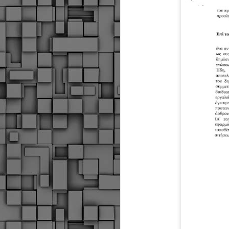
Σ
σ
φ
α
μ
φ
δ
M
Θ
ο
«
δ
ε
M