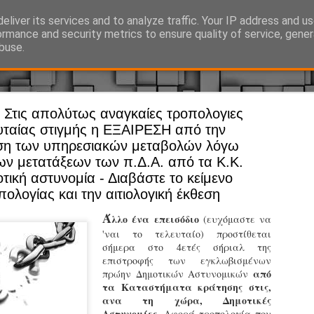
eliver its services and to analyze traffic. Your IP address and u
Ό, τι συμβαίνει γύρω από τη Δημοτική Αστυνομία, την τοπική αυτ
ormance and security metrics to ensure quality of service, gene
buse.
Στις απολύτως αναγκαίες τροπολογιες
Άργος - Δη
JUL
ευταίας στιγμής η ΕΞΑΙΡΕΣΗ από την
Με σκούτε
29
η των υπηρεσιακών μεταβολών λόγω
ων μετατάξεων των π.Δ.Α. από τα Κ.Κ.
προσωπικό
τική αστυνομία - Διαβάστε το κείμενο
αρμοδιότη
πολογίας και την αιτιολογική έκθεση
Ξεκινά επίσημα η λειτο
Ά
λλο ένα επεισόδιο
(ευχόμαστε να
Η Δημοτική Αστυνομία σ
'ναι το τελευταίο) προστίθεται
καθώς από την 1η Αυγού
σήμερα στο 4ετές σήριαλ της
επιχειρησιακή λειτουργ
επιστροφής των εγκλωβισμένων
παρουσία του Δήμου στου
από
πρώην Δημοτικών Αστυνομικών
χώρους.
τα Καταστήματα κράτησης στις,
ανα τη χώρα, Δημοτικές
Η νέα υπηρεσία θα στε
Αστυνομίες
. Αφορά τροπολογία που