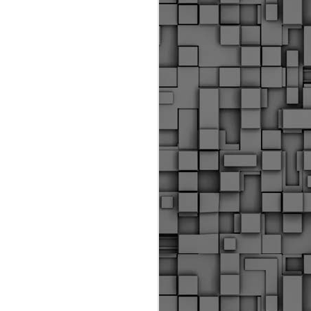
Διοικητικά πρόστιμα
ύψους 11.350€ σε
εργολάβους για
παραβάσεις σε έργα
Ο.Κ.Ω
Η Δημοτική Αστυνομία
Θεσσαλονίκης βεβαίωσε κατά
τις προηγούμενες ημέρες
πρόστιμα για 11 διοικητικές
παραβάσεις που έλαβαν
χώρα κατά τη διάρκεια
εργασιών από εργολαβικά
συνεργεία και οι οποίες
αφορούσαν εκτέλεση
εργασιών χωρίς νόμιμη
σήμανση και στην απόθεση
υλικών – εργαλείων εκτός του
προβλεπόμενου εργοταξίου.