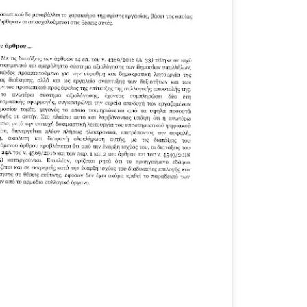
υνεχίζονται οι ορκωμοσίες των νέων Δημοτικών Αστυνομικών
ε δήμους της χώρας. Το Dimastin, αναζητεί σχετικό
ωτογραφικό υλικό στο διαδίκτυο και σας το παρουσιάζει σε
υτή την ανάρτηση. Επίσης, σας καλούμε, αν διαπιστώσετε ότι
ας έχουν "ξεφύγει" ορκωμοσίες, μπορείτε να στέλνετε το
ωτογραφικό τους υλικό στο dimasthes@gmail.gr ώστε να το
ημοσιεύουμε εδώ, άμεσα.
Θεσσαλονίκη: Ορκίστηκαν οι 75 νέοι δημοτικοί
AR
αστυνομικοί – Τι τους ζήτησε ο Αγγελούδης
18
Ενισχύεται το έργο της δημοτικής αστυνομίας στο δήμο
εσσαλονίκης καθώς το πρωί της Τετάρτης 18 Μαρτίου
ρκίστηκαν οι 75 νέοι δημοτικοί αστυνομικοί.
Με αυτούς, σε λίγους μήνες αποκτά ένα ισχυρό σώμα η
ημοτική αστυνομία. Θα είναι πιο κοντά στον πολίτη. Είχα την
υκαιρία να είμαι σήμερα στην ορκωμοσία τους.
Ξεκίνησαν εδώ και μια εβδομάδα οι αφίξεις των
AR
νεοπροσληφθέντων Δημοτικών Αστυνομικών στους
17
δήμους και οι ορκωμοσίες τους - Πλήρες