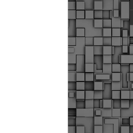
ύς αστυνομικούς, οι οποίοι έχουν
οβλεπόμενη εκπαίδευσή τους και
βουν καθήκοντα.
ιμασίας, ο Δήμος παρέλαβε τρία
 τα οποία θα χρησιμοποιούνται για
καθημερινές μετακινήσεις των
.
Δημοτική Αστυνομία
MAY
Θεσσαλονίκης:
25