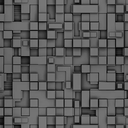
Με την απόφαση αυτή, το ΣτΕ απορρίπτει οριστικά τις
ξιώσεις των δημοσίων υπαλλήλων για επαναφορά των
ώρων, επικυρώνοντας την τρέχουσα κατάσταση παρά τις
ντιδράσεις της ΑΔΕΔΥ
ο ΣτΕ απέρριψε οριστικά την προσφυγή της ΑΔΕΔΥ και ενός
κπαιδευτικού για την επαναφορά των δώρων Χριστουγέννων,
άσχα και θερινής άδειας (13ος και 14ος μισθός) στους
ργαζόμενους του δημόσιου τομέα, κλείνοντας μια μακρά
ιαμάχη δεκαετιών που αφορούσε τις μνημονιακές περικοπές.
Εγγύκλιος ΥΠ.ΕΣ: Προκήρυξη 1Κ/2024 -
EB
Γνωστοποίηση έκδοσης οριστικών αποτελεσμάτων –
4
Παροχή οδηγιών.
 Δείτε/κατεβάστε την πολυαναμενόμενη εγκύκλιο του Υπ.
Με διαρροή 2 μέρες πριν την στάση εργασίας
EB
ενημερώνει το ΣτΕ για την απόρριψη της επαναφοράς
1