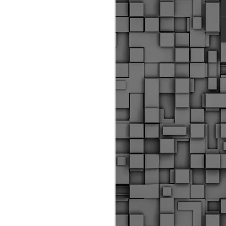
ύς αστυνομικούς, οι οποίοι έχουν
οβλεπόμενη εκπαίδευσή τους και
βουν καθήκοντα.
ιμασίας, ο Δήμος παρέλαβε τρία
 τα οποία θα χρησιμοποιούνται για
καθημερινές μετακινήσεις των
.
Δημοτική Αστυνομία
MAY
Θεσσαλονίκης:
25