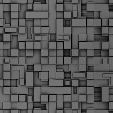
Μ
Ν
Α
χ
φ
υ
α
εί
M
Τ
κ
Δ
ζ
F