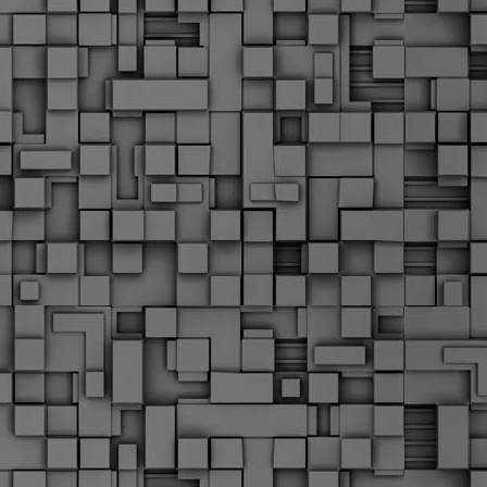
Σ
σ
φ
α
μ
φ
δ
M
Θ
ο
«
δ
ε
M