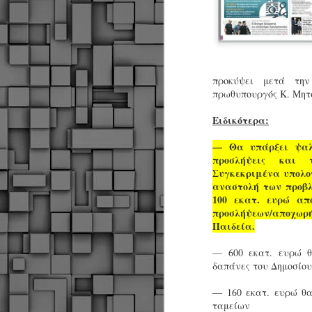
προκύψει μετά τη
πρωθυπουργός Κ. Μητσ
Ειδικότερα:
— Θα υπάρξει ψαλ
προσλήψεις και τ
Συγκεκριμένα υπολογ
αναστολή των προβλ
100 εκατ. ευρώ απ
προσλήψεων/αποχωρ
Παιδεία.
— 600 εκατ. ευρώ θ
δαπάνες του Δημοσίου
— 160 εκατ. ευρώ θα
Δήμος Κοζάνης :
JUN
ταμείων
Αναμνηστικά
7