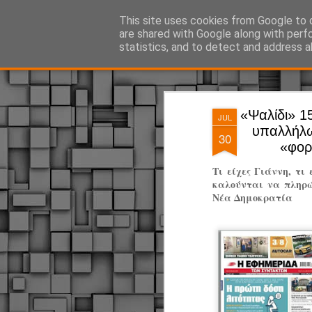
ΔΗΜΟΤΙΚΗ ΑΣΤΥΝΟΜΙΑ, τα νέα!
This site uses cookies from Google to d
are shared with Google along with perf
statistics, and to detect and address a
Magazine
Pages
«Ψαλίδι» 1
JUL
υπαλλήλω
30
«φορ
Τι είχες Γιάννη, τι
καλούνται να πληρώ
Νέα Δημοκρατία