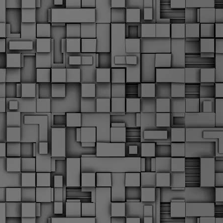
α
δ
α
Τ
ε
Π
ε
δ
F
►
F