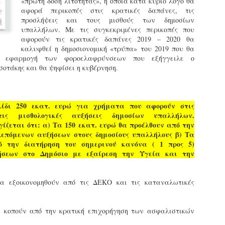
«πρώτη δόση λιτότητας», η οποία κατά κύριο λόγο θα
εκπαιδευμένους δημοτικο
αφορά περικοπές στις κρατικές δαπάνες, τις
ήδη ολοκληρώσει την πρ
προσλήψεις και τους μισθούς των δημοσίων
είναι έτοιμοι να αναλά
υπαλλήλων. Με τις συγκεκριμένες περικοπές που
αφορούν τις κρατικές δαπάνες 2019 – 2020 θα
Στο πλαίσιο της προετο
καλυφθεί η δημοσιονομική «τρύπα» του 2019 που θα
ολοκαίνουργια σκούτερ,
ν εφαρμογή των φοροελαφρύνσεων που εξήγγειλε ο
τις περιπολίες και τις 
οτάκης και θα ψηφίσει η κυβέρνηση.
στελεχών της υπηρεσίας
ίδι 250 εκατ. ευρώ για χρήματα που αφορούν στις
ις μισθολογικές αυξήσεις δημοσίων υπαλλήλων.
ίζεται ότι: α) Τα 150 εκατ. ευρώ θα προέλθουν από την
επόμενων αυξήσεων στους δημοσίους υπαλλήλους β) Τα
ό την διατήρηση του σημερινού κανόνα ( 1 προς 5)
ήσεων στο Δημόσιο με εξαίρεση την Υγεία και την
α εξοικονομηθούν από τις ΔΕΚΟ και τις καταναλωτικές
 κοπούν από την κρατική επιχορήγηση των ασφαλιστικών
Απολογισμός των
Δημοτική Αστυνομία
JUN
JUN
ελέγχων σε ιδιοκτήτες
Θεσσαλονίκης: Ένταση
4
4