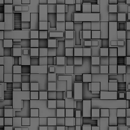
Φωτογραφικό ρεπορτάζ
εγάλες μέρες ζει ο "οργανισμός" της Δημοτικής Αστυνομίας!
α θυμίσουμε ότι κανονικές προσλήψεις στην Δημοτική
στυνομία έχουν να γίνουν από το 2010. Δεκαέξι ολόκληρα
ρόνια! Και βέβαια, ακόμη και με αυτές τις προσλήψεις, δεν
τάνουμε ούτε τα 2/3 των Δημοτικών Αστυνομικών που
πηρετούσαν το 2013 προ της κατάργησης της υπηρεσίας με
πόφαση του σημερινού πρωθυπουργού Κυριάκου Μητσοτάκη. Ας
ναι...
Δημοτική Αστυνομία Θεσσαλονίκης: Διμηνιαίος
AR
απολογισμός ελέγχων τήρησης νομοθεσίας
2
δεσποζόμενων Ζώων συντροφιάς
ον απολογισμό των δράσεων ελέγχου για τα ζώα συντροφιάς
ατά το δίμηνο Ιανουαρίου – Φεβρουαρίου 2026 παρουσιάζει η
ημοτική Αστυνομία Θεσσαλονίκης, με στόχο την προστασία των
ώων και την ομαλή συμβίωση στην πόλη.
ΣτΕ: Οριστική απόρριψη της επαναφοράς του 13ου
EB
και 14ου μισθού για τους δημοσίους υπαλλήλους
18