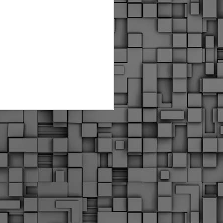
Διοικητικά πρόστιμα
ύψους 11.350€ σε
εργολάβους για
παραβάσεις σε έργα
Ο.Κ.Ω
Η Δημοτική Αστυνομία
Θεσσαλονίκης βεβαίωσε κατά
τις προηγούμενες ημέρες
πρόστιμα για 11 διοικητικές
παραβάσεις που έλαβαν
χώρα κατά τη διάρκεια
εργασιών από εργολαβικά
συνεργεία και οι οποίες
αφορούσαν εκτέλεση
εργασιών χωρίς νόμιμη
σήμανση και στην απόθεση
υλικών – εργαλείων εκτός του
προβλεπόμενου εργοταξίου.