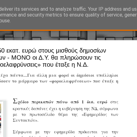
eliver its services and to analyze traffic. Your IP address and u
Ό, τι συμβαίνει γύρω από τη Δημοτική Αστυνομία, την τοπική αυτ
ormance and security metrics to ensure quality of service, gene
buse.
50 εκατ. ευρώ στους μισθούς δημοσίων
Άργος - Δη
JUL
ν - ΜΟΝΟ οι Δ.Υ. θα πληρώσουν τις
Με σκούτε
29
οελαφρύνσεις» που έταξε η Ν.Δ.
προσωπικό
 είχα πάντα...Για άλλη μια φορά οι δημόσιοι υπάλληλοι
αρμοδιότη
σουν το μάρμαρο των «φοροελαφρύνσεων» που έταξε η
Ξεκινά επίσημα η λειτο
Σ
Η Δημοτική Αστυνομία σ
χέδιο περικοπών πάνω από 1 δισ. ευρώ
στις
καθώς από την 1η Αυγού
κρατικές δαπάνες έχει η κυβέρνηση της ΝΔ, σύμφωνα
επιχειρησιακή λειτουργ
με το πρωτοσέλιδο θέμα της «Εφημερίδας των
παρουσία του Δήμου στου
Συντακτών».
χώρους.
Σύμφωνα με την εφημερίδα πρόκειται για την
Η νέα υπηρεσία θα στε