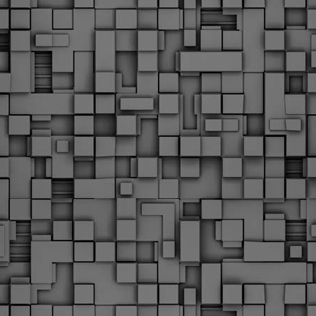
υνεχίζονται οι ορκωμοσίες των νέων Δημοτικών Αστυνομικών
ε δήμους της χώρας. Το Dimastin, αναζητεί σχετικό
ωτογραφικό υλικό στο διαδίκτυο και σας το παρουσιάζει σε
υτή την ανάρτηση. Επίσης, σας καλούμε, αν διαπιστώσετε ότι
ας έχουν "ξεφύγει" ορκωμοσίες, μπορείτε να στέλνετε το
ωτογραφικό τους υλικό στο dimasthes@gmail.gr ώστε να το
ημοσιεύουμε εδώ, άμεσα.
Θεσσαλονίκη: Ορκίστηκαν οι 75 νέοι δημοτικοί
AR
αστυνομικοί – Τι τους ζήτησε ο Αγγελούδης
18
Ενισχύεται το έργο της δημοτικής αστυνομίας στο δήμο
εσσαλονίκης καθώς το πρωί της Τετάρτης 18 Μαρτίου
ρκίστηκαν οι 75 νέοι δημοτικοί αστυνομικοί.
Με αυτούς, σε λίγους μήνες αποκτά ένα ισχυρό σώμα η
ημοτική αστυνομία. Θα είναι πιο κοντά στον πολίτη. Είχα την
υκαιρία να είμαι σήμερα στην ορκωμοσία τους.
Ξεκίνησαν εδώ και μια εβδομάδα οι αφίξεις των
AR
νεοπροσληφθέντων Δημοτικών Αστυνομικών στους
17
δήμους και οι ορκωμοσίες τους - Πλήρες