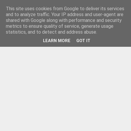
This site uses cookies from Google to deliver its services
and to analyze traffic. Your IP address and user-agent are
shared with Google along with performance and security
metrics to ensure quality of service, generate usage
statistics, and to detect and address abuse.
LEARN MORE
GOT IT