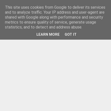
This site uses cookies from Google to deliver its services
and to analyze traffic. Your IP address and user-agent are
shared with Google along with performance and security
metrics to ensure quality of service, generate usage
statistics, and to detect and address abuse.
LEARN MORE
GOT IT