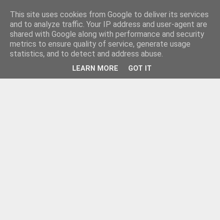
This site uses cookies from Google to deliver its services
and to analyze traffic. Your IP address and user-agent are
shared with Google along with performance and security
metrics to ensure quality of service, generate usage
statistics, and to detect and address abuse.
LEARN MORE
GOT IT