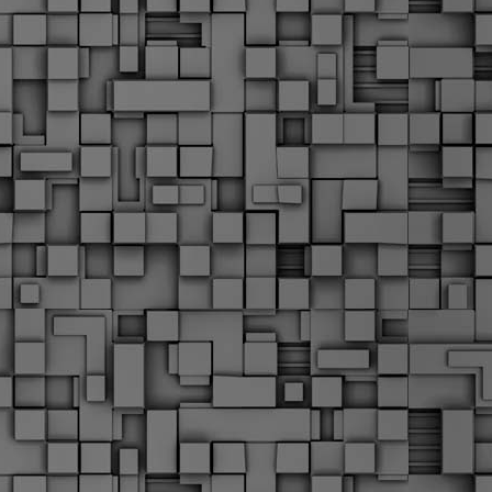
Σ
σ
φ
α
μ
φ
δ
M
Θ
ο
«
δ
ε
M