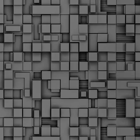
α
δ
α
Τ
ε
Π
ε
δ
F
►
F