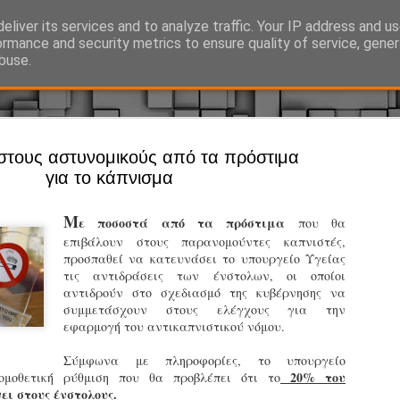
eliver its services and to analyze traffic. Your IP address and u
Ό, τι συμβαίνει γύρω από τη Δημοτική Αστυνομία, την τοπική αυτ
ormance and security metrics to ensure quality of service, gene
buse.
Άργος - Δη
στους αστυνομικούς από τα πρόστιμα
JUL
για το κάπνισμα
Με σκούτε
29
προσωπικό
Μ
ε ποσοστά από τα πρόστιμα
που θα
αρμοδιότη
επιβάλουν στους παρανομούντες καπνιστές,
προσπαθεί να κατευνάσει το υπουργείο Υγείας
Ξεκινά επίσημα η λειτο
τις αντιδράσεις των ένστολων, οι οποίοι
αντιδρούν στο σχεδιασμό της κυβέρνησης να
Η Δημοτική Αστυνομία σ
συμμετάσχουν στους ελέγχους για την
καθώς από την 1η Αυγού
εφαρμογή του αντικαπνιστικού νόμου.
επιχειρησιακή λειτουργ
παρουσία του Δήμου στου
Σύμφωνα με πληροφορίες, το υπουργείο
χώρους.
20% του
νομοθετική ρύθμιση που θα προβλέπει ότι το
ει στους ένστολους.
Η νέα υπηρεσία θα στε