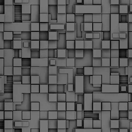
Με την απόφαση αυτή, το ΣτΕ απορρίπτει οριστικά τις
ξιώσεις των δημοσίων υπαλλήλων για επαναφορά των
ώρων, επικυρώνοντας την τρέχουσα κατάσταση παρά τις
ντιδράσεις της ΑΔΕΔΥ
ο ΣτΕ απέρριψε οριστικά την προσφυγή της ΑΔΕΔΥ και ενός
κπαιδευτικού για την επαναφορά των δώρων Χριστουγέννων,
άσχα και θερινής άδειας (13ος και 14ος μισθός) στους
ργαζόμενους του δημόσιου τομέα, κλείνοντας μια μακρά
ιαμάχη δεκαετιών που αφορούσε τις μνημονιακές περικοπές.
Εγγύκλιος ΥΠ.ΕΣ: Προκήρυξη 1Κ/2024 -
EB
Γνωστοποίηση έκδοσης οριστικών αποτελεσμάτων –
4
Παροχή οδηγιών.
 Δείτε/κατεβάστε την πολυαναμενόμενη εγκύκλιο του Υπ.
Με διαρροή 2 μέρες πριν την στάση εργασίας
EB
ενημερώνει το ΣτΕ για την απόρριψη της επαναφοράς
1