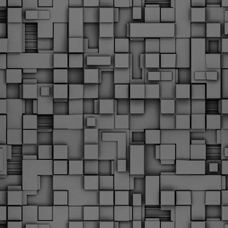
Φωτογραφικό ρεπορτάζ
εγάλες μέρες ζει ο "οργανισμός" της Δημοτικής Αστυνομίας!
α θυμίσουμε ότι κανονικές προσλήψεις στην Δημοτική
στυνομία έχουν να γίνουν από το 2010. Δεκαέξι ολόκληρα
ρόνια! Και βέβαια, ακόμη και με αυτές τις προσλήψεις, δεν
τάνουμε ούτε τα 2/3 των Δημοτικών Αστυνομικών που
πηρετούσαν το 2013 προ της κατάργησης της υπηρεσίας με
πόφαση του σημερινού πρωθυπουργού Κυριάκου Μητσοτάκη. Ας
ναι...
Δημοτική Αστυνομία Θεσσαλονίκης: Διμηνιαίος
AR
απολογισμός ελέγχων τήρησης νομοθεσίας
2
δεσποζόμενων Ζώων συντροφιάς
ον απολογισμό των δράσεων ελέγχου για τα ζώα συντροφιάς
ατά το δίμηνο Ιανουαρίου – Φεβρουαρίου 2026 παρουσιάζει η
ημοτική Αστυνομία Θεσσαλονίκης, με στόχο την προστασία των
ώων και την ομαλή συμβίωση στην πόλη.
ΣτΕ: Οριστική απόρριψη της επαναφοράς του 13ου
EB
και 14ου μισθού για τους δημοσίους υπαλλήλους
18