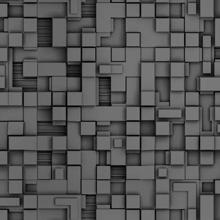
Διοικητικά πρόστιμα
ύψους 11.350€ σε
εργολάβους για
παραβάσεις σε έργα
Ο.Κ.Ω
Η Δημοτική Αστυνομία
Θεσσαλονίκης βεβαίωσε κατά
τις προηγούμενες ημέρες
πρόστιμα για 11 διοικητικές
παραβάσεις που έλαβαν
χώρα κατά τη διάρκεια
εργασιών από εργολαβικά
συνεργεία και οι οποίες
αφορούσαν εκτέλεση
εργασιών χωρίς νόμιμη
σήμανση και στην απόθεση
υλικών – εργαλείων εκτός του
προβλεπόμενου εργοταξίου.