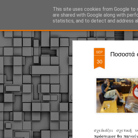
ΔΗΜΟΤΙΚΗ ΑΣΤΥΝΟΜΙΑ, τα νέα!
This site uses cookies from Google to d
are shared with Google along with perf
statistics, and to detect and address a
Magazine
Pages
SEP
Ποσοστά 
30
σχεδιάζει σχετική 
πρόστιμου θα πηγαίν