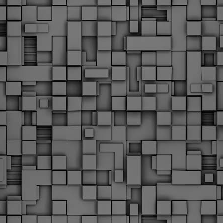
υνεχίζονται οι ορκωμοσίες των νέων Δημοτικών Αστυνομικών
ε δήμους της χώρας. Το Dimastin, αναζητεί σχετικό
ωτογραφικό υλικό στο διαδίκτυο και σας το παρουσιάζει σε
υτή την ανάρτηση. Επίσης, σας καλούμε, αν διαπιστώσετε ότι
ας έχουν "ξεφύγει" ορκωμοσίες, μπορείτε να στέλνετε το
ωτογραφικό τους υλικό στο dimasthes@gmail.gr ώστε να το
ημοσιεύουμε εδώ, άμεσα.
Θεσσαλονίκη: Ορκίστηκαν οι 75 νέοι δημοτικοί
AR
αστυνομικοί – Τι τους ζήτησε ο Αγγελούδης
18
Ενισχύεται το έργο της δημοτικής αστυνομίας στο δήμο
εσσαλονίκης καθώς το πρωί της Τετάρτης 18 Μαρτίου
ρκίστηκαν οι 75 νέοι δημοτικοί αστυνομικοί.
Με αυτούς, σε λίγους μήνες αποκτά ένα ισχυρό σώμα η
ημοτική αστυνομία. Θα είναι πιο κοντά στον πολίτη. Είχα την
υκαιρία να είμαι σήμερα στην ορκωμοσία τους.
Ξεκίνησαν εδώ και μια εβδομάδα οι αφίξεις των
AR
νεοπροσληφθέντων Δημοτικών Αστυνομικών στους
17
δήμους και οι ορκωμοσίες τους - Πλήρες