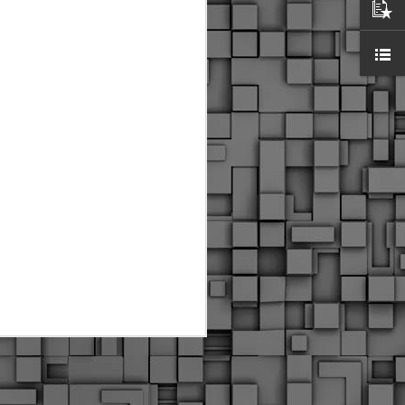
ύς αστυνομικούς, οι οποίοι έχουν
οβλεπόμενη εκπαίδευσή τους και
βουν καθήκοντα.
ιμασίας, ο Δήμος παρέλαβε τρία
 τα οποία θα χρησιμοποιούνται για
καθημερινές μετακινήσεις των
.
Δημοτική Αστυνομία
MAY
Θεσσαλονίκης:
25