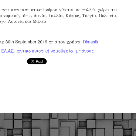
εκπαιδευμένους δημοτικο
 του αντικαπνιστικού νόμου γίνεται σε πολλές χώρες της
ήδη ολοκληρώσει την πρ
υνομικούς, όπως Δανία, Γαλλία, Κύπρος, Τσεχία, Πολωνία,
είναι έτοιμοι να αναλά
γο, Λετονία και Μάλτα.
Στο πλαίσιο της προετο
ολοκαίνουργια σκούτερ,
τις περιπολίες και τις 
ηκε
30th September 2019
από τον χρήστη
Dimastin
στελεχών της υπηρεσίας
:
ΕΛ.ΑΣ.
αντικαπνιστική νομοθεσία
μπόνους
Απολογισμός των
Δημοτική Αστυνομία
JUN
JUN
ελέγχων σε ιδιοκτήτες
Θεσσαλονίκης: Ένταση
4
4