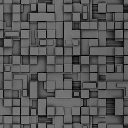
Μ
Ν
Α
χ
φ
υ
α
εί
M
Τ
κ
Δ
ζ
F