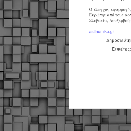
Ο έλεγχος εφαρμογής
Ευρώπης από τους αστ
Σλοβακία, Λουξεμβούρ
astinomiko.gr
Δημοσιεύτ
Ετικέτες
Δήμος Κοζάνης :
JUN
Αναμνηστικά
7