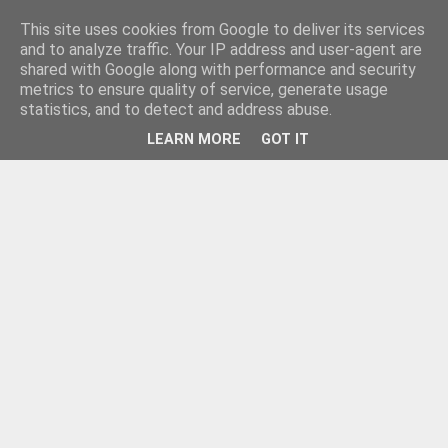
This site uses cookies from Google to deliver its services
and to analyze traffic. Your IP address and user-agent are
shared with Google along with performance and security
metrics to ensure quality of service, generate usage
statistics, and to detect and address abuse.
LEARN MORE
GOT IT