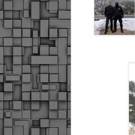
Δήμος Κοζάνης :
JUN
Αναμνηστικά
7