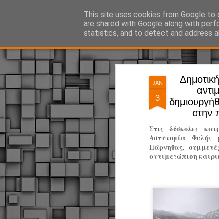
ΔΗΜΟΤΙΚΗ ΑΣΤΥΝΟΜΙΑ, τα νέα!
This site uses cookies from Google to d
are shared with Google along with perf
statistics, and to detect and address a
Magazine
Pages
Δημοτική
JAN
αντι
3
δημιουργήθ
στην 
Στις δύσκολες και
Αστυνομία Φυλής 
Πάρνηθας, συμμετέχ
αντιμετώπιση καιρι