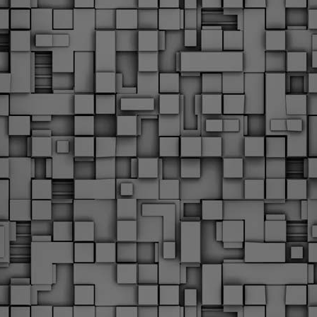
υνεχίζονται οι ορκωμοσίες των νέων Δημοτικών Αστυνομικών
ε δήμους της χώρας. Το Dimastin, αναζητεί σχετικό
ωτογραφικό υλικό στο διαδίκτυο και σας το παρουσιάζει σε
υτή την ανάρτηση. Επίσης, σας καλούμε, αν διαπιστώσετε ότι
ας έχουν "ξεφύγει" ορκωμοσίες, μπορείτε να στέλνετε το
ωτογραφικό τους υλικό στο dimasthes@gmail.gr ώστε να το
ημοσιεύουμε εδώ, άμεσα.
Θεσσαλονίκη: Ορκίστηκαν οι 75 νέοι δημοτικοί
AR
αστυνομικοί – Τι τους ζήτησε ο Αγγελούδης
18
Ενισχύεται το έργο της δημοτικής αστυνομίας στο δήμο
εσσαλονίκης καθώς το πρωί της Τετάρτης 18 Μαρτίου
ρκίστηκαν οι 75 νέοι δημοτικοί αστυνομικοί.
Με αυτούς, σε λίγους μήνες αποκτά ένα ισχυρό σώμα η
ημοτική αστυνομία. Θα είναι πιο κοντά στον πολίτη. Είχα την
υκαιρία να είμαι σήμερα στην ορκωμοσία τους.
Ξεκίνησαν εδώ και μια εβδομάδα οι αφίξεις των
AR
νεοπροσληφθέντων Δημοτικών Αστυνομικών στους
17
δήμους και οι ορκωμοσίες τους - Πλήρες