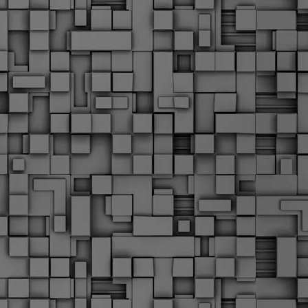
Μ
Ν
Α
χ
φ
υ
α
εί
M
Τ
κ
Δ
ζ
F