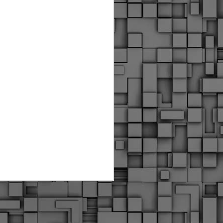
Διοικητικά πρόστιμα
ύψους 11.350€ σε
εργολάβους για
παραβάσεις σε έργα
Ο.Κ.Ω
Η Δημοτική Αστυνομία
Θεσσαλονίκης βεβαίωσε κατά
τις προηγούμενες ημέρες
πρόστιμα για 11 διοικητικές
παραβάσεις που έλαβαν
χώρα κατά τη διάρκεια
εργασιών από εργολαβικά
συνεργεία και οι οποίες
αφορούσαν εκτέλεση
εργασιών χωρίς νόμιμη
σήμανση και στην απόθεση
υλικών – εργαλείων εκτός του
προβλεπόμενου εργοταξίου.