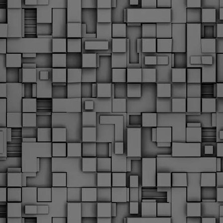
Με την απόφαση αυτή, το ΣτΕ απορρίπτει οριστικά τις
ξιώσεις των δημοσίων υπαλλήλων για επαναφορά των
ώρων, επικυρώνοντας την τρέχουσα κατάσταση παρά τις
ντιδράσεις της ΑΔΕΔΥ
ο ΣτΕ απέρριψε οριστικά την προσφυγή της ΑΔΕΔΥ και ενός
κπαιδευτικού για την επαναφορά των δώρων Χριστουγέννων,
άσχα και θερινής άδειας (13ος και 14ος μισθός) στους
ργαζόμενους του δημόσιου τομέα, κλείνοντας μια μακρά
ιαμάχη δεκαετιών που αφορούσε τις μνημονιακές περικοπές.
Εγγύκλιος ΥΠ.ΕΣ: Προκήρυξη 1Κ/2024 -
EB
Γνωστοποίηση έκδοσης οριστικών αποτελεσμάτων –
4
Παροχή οδηγιών.
 Δείτε/κατεβάστε την πολυαναμενόμενη εγκύκλιο του Υπ.
Με διαρροή 2 μέρες πριν την στάση εργασίας
EB
ενημερώνει το ΣτΕ για την απόρριψη της επαναφοράς
1