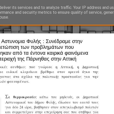
eliver its services and to analyze traffic. Your IP address and u
Ό, τι συμβαίνει γύρω από τη Δημοτική Αστυνομία, την τοπική αυτ
ormance and security metrics to ensure quality of service, gene
buse.
 Αστυνομια Φυλής : Συνέδραμε στην
Άργος - Δη
JUL
μετώπιση των προβλημάτων που
Με σκούτε
29
ηκαν από τα έντονα καιρικά φαινόμενα
περιοχή της Πάρνηθας στην Αττική
προσωπικό
αρμοδιότη
ρικές συνθήκες που γνώρισε η Αττική, η Δημοτική
με ειδικά κλιμάκια βρέθηκε στον ορεινό όγκο της
Ξεκινά επίσημα η λειτο
οντας στο σχέδιο της πολιτικής προστασίας για την
κών φαινομένων.
Η Δημοτική Αστυνομία σ
καθώς από την 1η Αυγού
επιχειρησιακή λειτουργ
Σ
ε θερμοκρασίες
κάτω του μηδενός, οι Δημοτικοί
παρουσία του Δήμου στου
Αστυνομικοί του δήμου Φυλής, έδωσαν τον εαυτό τους
χώρους.
για δύο 24 ώρα, βοήθησαν στον απεγκλωβισμό πολιτών
και συμμετείχαν στην επιχείρηση σας που στήθηκε για
Η νέα υπηρεσία θα στε