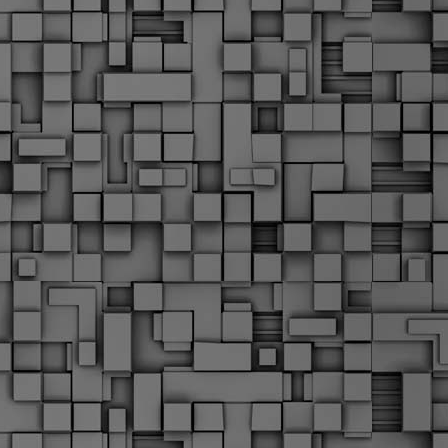
Σ
σ
φ
α
μ
φ
δ
M
Θ
ο
«
δ
ε
M