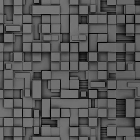
α
δ
α
Τ
ε
Π
ε
δ
F
►
F