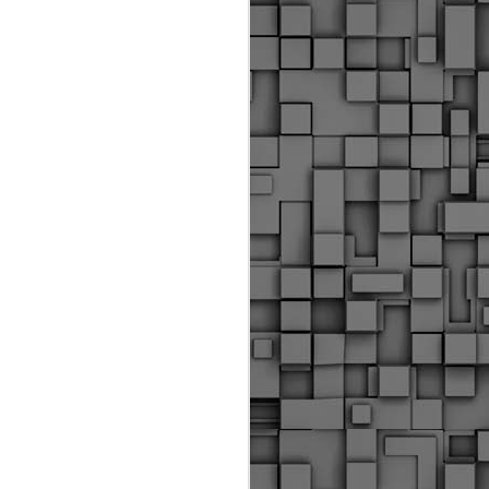
ύς αστυνομικούς, οι οποίοι έχουν
οβλεπόμενη εκπαίδευσή τους και
βουν καθήκοντα.
ιμασίας, ο Δήμος παρέλαβε τρία
 τα οποία θα χρησιμοποιούνται για
καθημερινές μετακινήσεις των
.
Δημοτική Αστυνομία
MAY
Θεσσαλονίκης:
25