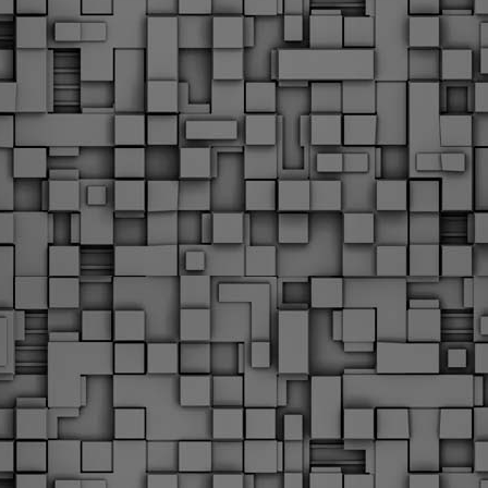
Φωτογραφικό ρεπορτάζ
εγάλες μέρες ζει ο "οργανισμός" της Δημοτικής Αστυνομίας!
α θυμίσουμε ότι κανονικές προσλήψεις στην Δημοτική
στυνομία έχουν να γίνουν από το 2010. Δεκαέξι ολόκληρα
ρόνια! Και βέβαια, ακόμη και με αυτές τις προσλήψεις, δεν
τάνουμε ούτε τα 2/3 των Δημοτικών Αστυνομικών που
πηρετούσαν το 2013 προ της κατάργησης της υπηρεσίας με
πόφαση του σημερινού πρωθυπουργού Κυριάκου Μητσοτάκη. Ας
ναι...
Δημοτική Αστυνομία Θεσσαλονίκης: Διμηνιαίος
AR
απολογισμός ελέγχων τήρησης νομοθεσίας
2
δεσποζόμενων Ζώων συντροφιάς
ον απολογισμό των δράσεων ελέγχου για τα ζώα συντροφιάς
ατά το δίμηνο Ιανουαρίου – Φεβρουαρίου 2026 παρουσιάζει η
ημοτική Αστυνομία Θεσσαλονίκης, με στόχο την προστασία των
ώων και την ομαλή συμβίωση στην πόλη.
ΣτΕ: Οριστική απόρριψη της επαναφοράς του 13ου
EB
και 14ου μισθού για τους δημοσίους υπαλλήλους
18