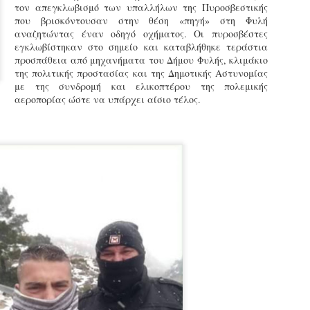
τον απεγκλωβισμό των υπαλλήλων της Πυροσβεστικής
εκπαιδευμένους δημοτικο
που βρισκόντουσαν στην θέση «πηγή» στη Φυλή
ήδη ολοκληρώσει την πρ
αναζητώντας έναν οδηγό οχήματος. Οι πυροσβέστες
είναι έτοιμοι να αναλά
εγκλωβίστηκαν στο σημείο και καταβλήθηκε τεράστια
προσπάθεια από μηχανήματα του Δήμου Φυλής, κλιμάκιο
Στο πλαίσιο της προετο
της πολιτικής προστασίας και της Δημοτικής Αστυνομίας
ολοκαίνουργια σκούτερ,
με της συνδρομή και ελικοπτέρου της πολεμικής
τις περιπολίες και τις 
αεροπορίας ώστε να υπάρχει αίσιο τέλος.
στελεχών της υπηρεσίας
Απολογισμός των
Δημοτική Αστυνομία
JUN
JUN
ελέγχων σε ιδιοκτήτες
Θεσσαλονίκης: Ένταση
4
4