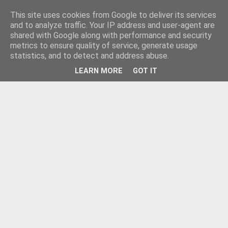
This site uses cookies from Google to deliver its services
and to analyze traffic. Your IP address and user-agent are
shared with Google along with performance and security
metrics to ensure quality of service, generate usage
statistics, and to detect and address abuse.
LEARN MORE
GOT IT