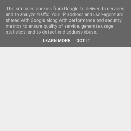
This site uses cookies from Google to deliver its services
and to analyze traffic. Your IP address and user-agent are
shared with Google along with performance and security
metrics to ensure quality of service, generate usage
statistics, and to detect and address abuse.
LEARN MORE
GOT IT