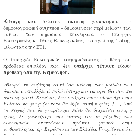
Ά
στοχη και τελείως άκαιρη
χαρακτήρισε τη
δημοσιογραφική συζήτηση – δημοσιεύσεις περί μείωσης των
μισθών των δημοσίων υπαλλήλων, ο Υπουργός
Εσωτερικών, κ. Τάκης Θεοδωρικάκος, το πρωί της Τρίτης,
μιλώντας στην ΕΤ1.
Ο Υπουργός Εσωτερικών τεκμηριώνοντας τη θέση του,
δεν υπάρχει τέτοιου είδους
πρόσθεσε επιπλέον πως,
πρόθεση από την Κυβέρνηση.
«
Θεωρώ τη συζήτηση αυτή (σσ μείωση των μισθών των
δημοσίων υπαλλήλων) πολύ άστοχη και άκαιρη. Θα σας πω
αμέσως γιατί. Κανένας δεν υπάρχει στον κόσμο όχι στην
Ελλάδα να γνωρίζει πότε θα λήξει αυτή η κρίση. [….] Από
τη στιγμή που δε γνωρίζουμε πόσο θα διαρκέσει αυτή η
κρίση, δε γνωρίζουμε την έκταση και το μέγεθος των
οικονομικών επιπτώσεων πρώτον, γενικά στην
ανθρωπότητα, την Ευρώπη και την Ελλάδα. Γνωρίζουμε ότι