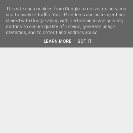
This site uses cookies from Google to deliver its services
and to analyze traffic. Your IP address and user-agent are
shared with Google along with performance and security
metrics to ensure quality of service, generate usage
statistics, and to detect and address abuse.
LEARN MORE
GOT IT