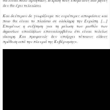
θα είναι πολύ αρνητικές. Η κρίση τους επόμενους δύο μήνες
δεν θα έχει τελειώσει.
Και δεύτερον δε γνωρίζουμε τις ευρύτερες αποφάσεις και
ποιο θα είναι το πλαίσιο σε ολόκληρη την Ευρώπη. […]
Επομένως η συζήτηση για τη μείωση των μισθών των
δημοσίων υπαλλήλων επαναλαμβάνω ότι είναι τελείως
άκαιρη. Και προφανώς δεν υπάρχει τέτοιους είδους
πρόθεση από την πλευρά της Κυβέρνησης
»
.