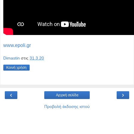
www.epoli.gr
Dimastin
στις
31.3.20
Κοινή χρήση
‹
›
Αρχική σελίδα
Προβολή έκδοσης ιστού