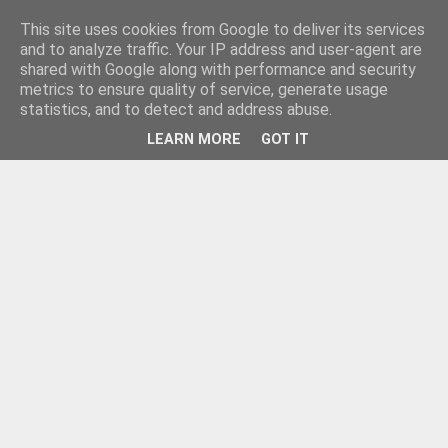
This site uses cookies from Google to deliver its services
and to analyze traffic. Your IP address and user-agent are
shared with Google along with performance and security
metrics to ensure quality of service, generate usage
statistics, and to detect and address abuse.
LEARN MORE
GOT IT