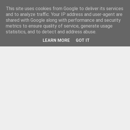
This site uses cookies from Google to deliver its services
and to analyze traffic. Your IP address and user-agent are
shared with Google along with performance and security
metrics to ensure quality of service, generate usage
statistics, and to detect and address abuse.
LEARN MORE
GOT IT