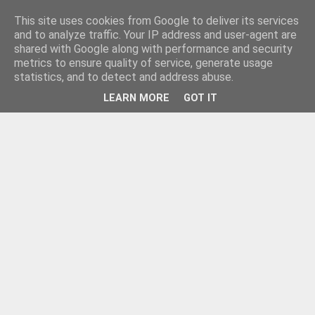
This site uses cookies from Google to deliver its services
and to analyze traffic. Your IP address and user-agent are
shared with Google along with performance and security
metrics to ensure quality of service, generate usage
statistics, and to detect and address abuse.
LEARN MORE
GOT IT