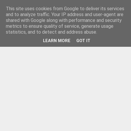
This site uses cookies from Google to deliver its services
and to analyze traffic. Your IP address and user-agent are
shared with Google along with performance and security
metrics to ensure quality of service, generate usage
statistics, and to detect and address abuse.
LEARN MORE
GOT IT