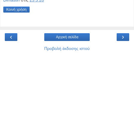
Dimastin
στις
23.3.20
Κοινή χρήση
‹
›
Αρχική σελίδα
Προβολή έκδοσης ιστού