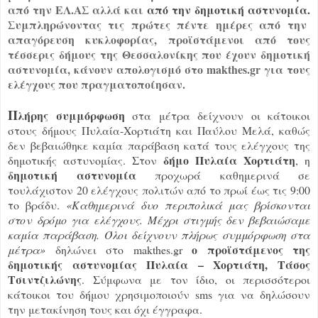
από την ΕΛ.ΑΣ αλλά και
από την δημοτική αστυνομία.
Συμπληρώνοντας τις πρώτες πέντε ημέρες από την
απαγόρευση κυκλοφορίας, προϊστάμενοι από τους
τέσσερις δήμους της Θεσσαλονίκης που έχουν δημοτική
αστυνομία, κάνουν απολογισμό στο makthes.gr για τους
ελέγχους που πραγματοποίησαν.
Π
λήρης συμμόρφωση
στα μέτρα δείχνουν οι κάτοικοι
στους δήμους Πυλαία-Χορτιάτη και Παύλου Μελά, καθώς
δεν βεβαιώθηκε καμία παράβαση κατά τους ελέγχους της
δήμο Πυλαία Χορτιάτη
δημοτικής αστυνομίας. Στον
, η
δημοτική αστυνομία
προχωρά καθημερινά σε
τουλάχιστον 20 ελέγχους πολιτών από το πρωί έως τις 9:00
το βράδυ.
«Καθημερινά δυο περιπολικά μας βρίσκονται
στον δρόμο για ελέγχους. Μέχρι στιγμής δεν βεβαιώσαμε
καμία παράβαση. Όλοι δείχνουν πλήρως συμμόρφωση στα
o προϊστάμενος της
μέτρα»
δηλώνει στο makthes.gr
δημοτικής αστυνομίας Πυλαία – Χορτιάτη, Τάσος
Τσιντζιλώνης
. Σύμφωνα με τον ίδιο, οι περισσότεροι
κάτοικοι του δήμου χρησιμοποιούν sms για να δηλώσουν
την μετακίνηση τους και όχι έγγραφα.