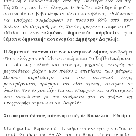
Στον δήμο Θεσσαλονίκης, από την Δευτέρα έως και την
Πέμπτη έγιναν 1.161 έλεγχοι σε πολίτες από την δημοτική
αστυνομία και βεβαιώθηκαν μόνο 7 παραβάσεις.
«Βλέπουμε
να υπάρχει συμμόρφωση σε ποσοστό 99% από τους
πολίτες, σε σύγκριση με τις πρώτες ημέρες»
αναφέρει στη
ο εντεταλμένος δημοτικός σύμβουλος για
«ΜτΚ»
θέματα δημοτικής αστυνομίας Δημήτρης Δαγκλής.
Η δημοτική αστυνομία του κεντρικού δήμου
, συνδράμει
στους ελέγχους επί 24ώρες, ακόμα και το Σαββατοκύριακο,
με τρία περιπολικά και τέσσερις μηχανές.
«Σαφώς το
μεγαλύτερο βάρος μας πλέον η επιτήρηση των μέτρων.
Ωστόσο συμβάλουμε και στο κοινωνικό έργο,
μεταφέροντας τρόφιμα και είδη πρώτης ανάγκης σε
δημότες που το χρειάζονται και υπάρχουν και αστυνομικοί
που ασχολείται με τα αιτήματα για το γνήσιο της
υπογραφής»
σημειώνει ο κ. Δαγκλής.
Χειροκροτούν τους αστυνομικούς σε Κορδελιό – Εύοσμο
Στο δήμο Ελ. Κορδελιού – Ευόσμου οι έλεγχοι γίνονται με
μικτά κλιμάκια της ΕΛ.ΑΣ και της δημοτικής αστυνομίας.