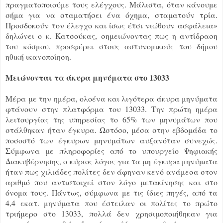
πραγματοποιούμε τους ελέγχους. Μάλιστα, όταν κάνουμε
σήμα για να σταματήσει ένα όχημα, σταματούν τρία.
Προσδοκούν τον έλεγχο και ίσως έτσι νιώθουν ασφάλεια»
δηλώνει ο κ. Κατσούκας, σημειώνοντας πως η αντίδραση
του κόσμου, προσφέρει στους αστυνομικούς του δήμου
ηθική ικανοποίηση.
Μειώνονται τα άκυρα μηνύματα στο 13033
Μέρα με την ημέρα, ολοένα και λιγότερα άκυρα μηνύματα
φτάνουν στην πλατφόρμα του 13033. Την πρώτη ημέρα
λειτουργίας της υπηρεσίας το 65% των μηνυμάτων που
στάλθηκαν ήταν έγκυρα. Ωστόσο, μέσα στην εβδομάδα το
ποσοστό των έγκυρων μηνυμάτων αυξανόταν συνεχώς.
Σύμφωνα με πληροφορίες από το υπουργείο Ψηφιακής
Διακυβέρνησης, ο κύριος λόγος για τα μη έγκυρα μηνύματα
ήταν πως χιλιάδες πολίτες δεν άφηναν κενό ανάμεσα στον
αριθμό που αντιστοιχεί στον λόγο μετακίνησης και στο
όνομα τους. Πάντως, σύμφωνα με τις ίδιες πηγές, από τα
4,4 εκατ. μηνύματα που έστειλαν οι πολίτες το πρώτο
τριήμερο στο 13033, πολλά δεν χρησιμοποιήθηκαν για