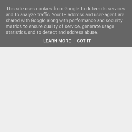
This site uses cookies from Google to deliver its services
and to analyze traffic. Your IP address and user-agent are
shared with Google along with performance and security
metrics to ensure quality of service, generate usage
statistics, and to detect and address abuse.
LEARN MORE
GOT IT