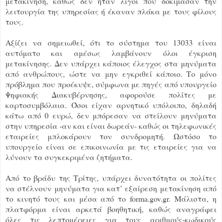
μετακίνηση, καθώς δεν ήταν λίγοι που δοκίμασαν την
λειτουργία της υπηρεσίας ή έκαναν πλάκα με τους φίλους
τους.
Αξίζει να σημειωθεί, ότι το σύστημα του 13033 είναι
αυτόματο και αμέσως λαμβάνουν όλοι έγκριση
μετακίνησης. Δεν υπάρχει κάποιος έλεγχος στα μηνύματα
από ανθρώπους, ώστε να μην εγκριθεί κάποιο. Το μόνο
πρόβλημα που προέκυψε, σύμφωνα με πηγές από υπουργείο
Ψηφιακής Διακυβέρνησης, αφορούσε πολίτες με
καρτοσυμβόλαια. Όσοι είχαν αρνητικό υπόλοιπο, δηλαδή
κάτω από 0 ευρώ, δεν μπόρεσαν να στείλουν μηνύματα
στην υπηρεσία -αν και είναι δωρεάν- καθώς οι τηλεφωνικές
εταιρείες μπλοκάρουν τον συνδρομητή. Ωστόσο το
υπουργείο είναι σε επικοινωνία με τις εταιρείες για να
λύνουν τα συγκεκριμένα ζητήματα.
Από το βράδυ της Τρίτης, υπάρχει δυνατότητα οι πολίτες
να στέλνουν μηνύματα για κατ’ εξαίρεση μετακίνηση από
το κινητό τους και μέσα από το forma.gov.gr. Μάλιστα, η
πλατφόρμα είναι αρκετά βοηθητική, καθώς αναγράφει
όλες τις λεπτομέρειες για τους αριθμούς-κωδικούς