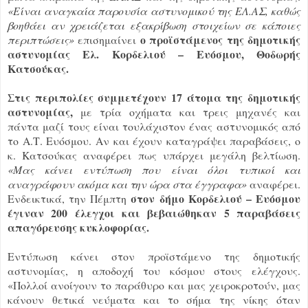
«Είναι αναγκαία παρουσία αστυνομικού της ΕΛ.ΑΣ, καθώς
βοηθάει αν χρειάζεται εξακρίβωση στοιχείων σε κάποιες
ο προϊστάμενος της δημοτικής
περιπτώσεις
»
επισημαίνει
αστυνομίας Ελ. Κορδελιού – Ευόσμου, Θοδωρής
Κατσούκας.
Στις περιπολίες συμμετέχουν 17 άτομα της δημοτικής
αστυνομίας,
με τρία οχήματα και τρεις μηχανές και
πάντα μαζί τους είναι τουλάχιστον ένας αστυνομικός από
το Α.Τ. Ευόσμου. Αν και έχουν καταγράψει παραβάσεις, ο
κ. Κατσούκας αναφέρει πως υπάρχει μεγάλη βελτίωση.
«Μας κάνει εντύπωση που είναι όλοι τυπικοί και
αναγράφουν ακόμα και την ώρα στα έγγραφα»
αναφέρει.
στον δήμο Κορδελιού – Ευόσμου
Ενδεικτικά, την Πέμπτη
έγιναν 200 έλεγχοι και βεβαιώθηκαν 5 παραβάσεις
απαγόρευσης κυκλοφορίας.
Εντύπωση κάνει στον προϊστάμενο της δημοτικής
αστυνομίας, η αποδοχή του κόσμου στους ελέγχους.
«Πολλοί ανοίγουν το παράθυρο και μας χειροκροτούν, μας
κάνουν θετικά νεύματα και το σήμα της νίκης όταν