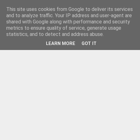
This site uses cookies from Google to deliver its services
and to analyze traffic. Your IP address and user-agent are
shared with Google along with performance and security
metrics to ensure quality of service, generate usage
statistics, and to detect and address abuse.
LEARN MORE
GOT IT