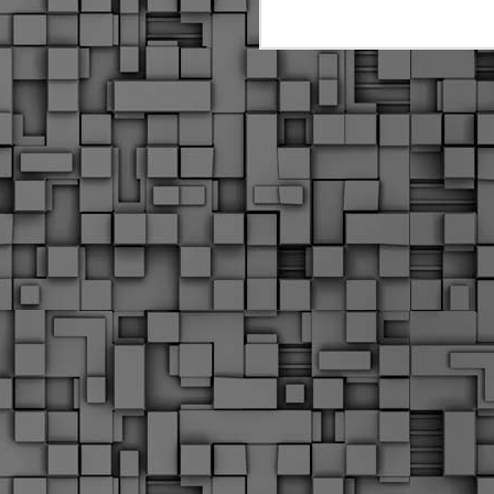
Σ
σ
φ
α
μ
φ
δ
M
Θ
ο
«
δ
ε
M