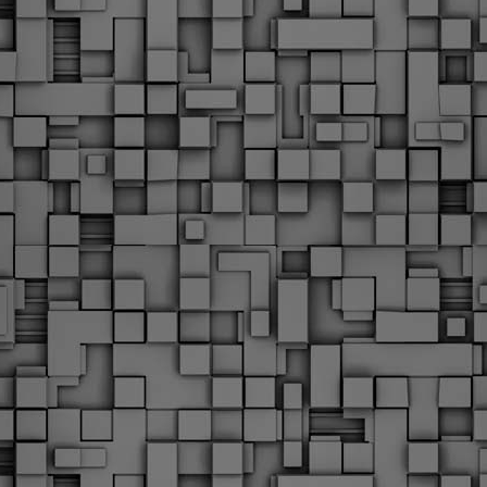
Με την απόφαση αυτή, το ΣτΕ απορρίπτει οριστικά τις
ξιώσεις των δημοσίων υπαλλήλων για επαναφορά των
ώρων, επικυρώνοντας την τρέχουσα κατάσταση παρά τις
ντιδράσεις της ΑΔΕΔΥ
ο ΣτΕ απέρριψε οριστικά την προσφυγή της ΑΔΕΔΥ και ενός
κπαιδευτικού για την επαναφορά των δώρων Χριστουγέννων,
άσχα και θερινής άδειας (13ος και 14ος μισθός) στους
ργαζόμενους του δημόσιου τομέα, κλείνοντας μια μακρά
ιαμάχη δεκαετιών που αφορούσε τις μνημονιακές περικοπές.
Εγγύκλιος ΥΠ.ΕΣ: Προκήρυξη 1Κ/2024 -
EB
Γνωστοποίηση έκδοσης οριστικών αποτελεσμάτων –
4
Παροχή οδηγιών.
 Δείτε/κατεβάστε την πολυαναμενόμενη εγκύκλιο του Υπ.
Με διαρροή 2 μέρες πριν την στάση εργασίας
EB
ενημερώνει το ΣτΕ για την απόρριψη της επαναφοράς
1