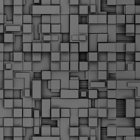
α
δ
α
Τ
ε
Π
ε
δ
F
►
F