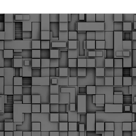
υνεχίζονται οι ορκωμοσίες των νέων Δημοτικών Αστυνομικών
ε δήμους της χώρας. Το Dimastin, αναζητεί σχετικό
ωτογραφικό υλικό στο διαδίκτυο και σας το παρουσιάζει σε
υτή την ανάρτηση. Επίσης, σας καλούμε, αν διαπιστώσετε ότι
ας έχουν "ξεφύγει" ορκωμοσίες, μπορείτε να στέλνετε το
ωτογραφικό τους υλικό στο dimasthes@gmail.gr ώστε να το
ημοσιεύουμε εδώ, άμεσα.
Θεσσαλονίκη: Ορκίστηκαν οι 75 νέοι δημοτικοί
AR
αστυνομικοί – Τι τους ζήτησε ο Αγγελούδης
18
Ενισχύεται το έργο της δημοτικής αστυνομίας στο δήμο
εσσαλονίκης καθώς το πρωί της Τετάρτης 18 Μαρτίου
ρκίστηκαν οι 75 νέοι δημοτικοί αστυνομικοί.
Με αυτούς, σε λίγους μήνες αποκτά ένα ισχυρό σώμα η
ημοτική αστυνομία. Θα είναι πιο κοντά στον πολίτη. Είχα την
υκαιρία να είμαι σήμερα στην ορκωμοσία τους.
Ξεκίνησαν εδώ και μια εβδομάδα οι αφίξεις των
AR
νεοπροσληφθέντων Δημοτικών Αστυνομικών στους
17
δήμους και οι ορκωμοσίες τους - Πλήρες