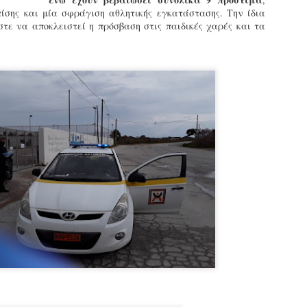
εκπαιδευμένους δημοτικο
ίσης και μία σφράγιση αθλητικής εγκατάστασης. Την ίδια
ήδη ολοκληρώσει την πρ
τε να αποκλειστεί η πρόσβαση στις παιδικές χαρές και τα
είναι έτοιμοι να αναλά
Στο πλαίσιο της προετο
ολοκαίνουργια σκούτερ,
τις περιπολίες και τις 
στελεχών της υπηρεσίας
Απολογισμός των
Δημοτική Αστυνομία
JUN
JUN
ελέγχων σε ιδιοκτήτες
Θεσσαλονίκης: Ένταση
4
4