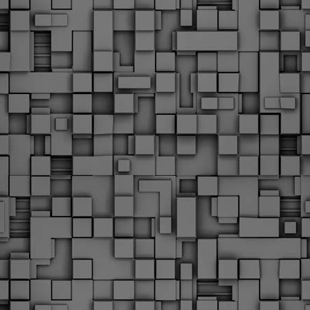
Φωτογραφικό ρεπορτάζ
εγάλες μέρες ζει ο "οργανισμός" της Δημοτικής Αστυνομίας!
α θυμίσουμε ότι κανονικές προσλήψεις στην Δημοτική
στυνομία έχουν να γίνουν από το 2010. Δεκαέξι ολόκληρα
ρόνια! Και βέβαια, ακόμη και με αυτές τις προσλήψεις, δεν
τάνουμε ούτε τα 2/3 των Δημοτικών Αστυνομικών που
πηρετούσαν το 2013 προ της κατάργησης της υπηρεσίας με
πόφαση του σημερινού πρωθυπουργού Κυριάκου Μητσοτάκη. Ας
ναι...
Δημοτική Αστυνομία Θεσσαλονίκης: Διμηνιαίος
AR
απολογισμός ελέγχων τήρησης νομοθεσίας
2
δεσποζόμενων Ζώων συντροφιάς
ον απολογισμό των δράσεων ελέγχου για τα ζώα συντροφιάς
ατά το δίμηνο Ιανουαρίου – Φεβρουαρίου 2026 παρουσιάζει η
ημοτική Αστυνομία Θεσσαλονίκης, με στόχο την προστασία των
ώων και την ομαλή συμβίωση στην πόλη.
ΣτΕ: Οριστική απόρριψη της επαναφοράς του 13ου
EB
και 14ου μισθού για τους δημοσίους υπαλλήλους
18