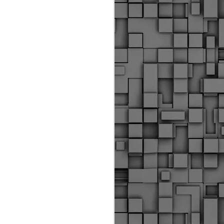
Διοικητικά πρόστιμα
ύψους 11.350€ σε
εργολάβους για
παραβάσεις σε έργα
Ο.Κ.Ω
Η Δημοτική Αστυνομία
Θεσσαλονίκης βεβαίωσε κατά
τις προηγούμενες ημέρες
πρόστιμα για 11 διοικητικές
παραβάσεις που έλαβαν
χώρα κατά τη διάρκεια
εργασιών από εργολαβικά
συνεργεία και οι οποίες
αφορούσαν εκτέλεση
εργασιών χωρίς νόμιμη
σήμανση και στην απόθεση
υλικών – εργαλείων εκτός του
προβλεπόμενου εργοταξίου.