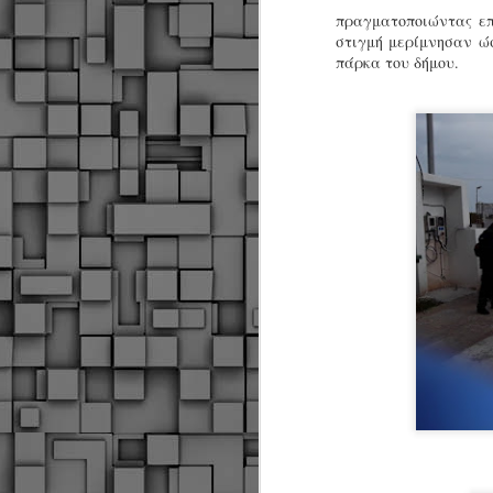
πραγματοποιώντας επ
στιγμή μερίμνησαν ώσ
πάρκα του δήμου.
Δήμος Κοζάνης :
JUN
Αναμνηστικά
7