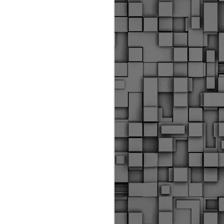
ύς αστυνομικούς, οι οποίοι έχουν
οβλεπόμενη εκπαίδευσή τους και
βουν καθήκοντα.
ιμασίας, ο Δήμος παρέλαβε τρία
 τα οποία θα χρησιμοποιούνται για
καθημερινές μετακινήσεις των
.
Δημοτική Αστυνομία
MAY
Θεσσαλονίκης:
25