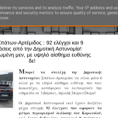
eliver its services and to analyze traffic. Your IP address and u
Ό, τι συμβαίνει γύρω από τη Δημοτική Αστυνομία, την τοπική αυτ
ormance and security metrics to ensure quality of service, gene
buse.
πάτων-Αρτέμιδος : 92 ελέγχοι και 9
Άργος - Δη
JUL
σεις από την Δημοτική Αστυνομία!
Με σκούτε
29
ωμένη μεν, με υψηλό αίσθημα ευθύνης
δε!
προσωπικό
αρμοδιότη
Μ
πορεί τα στελέχη της Δημοτικής
Ξεκινά επίσημα η λειτο
Αστυνομίας
Σπάτων-Αρτεμιδος να είναι μόνο 6
αλλά με το υψηλό αίσθημα ευθύνης που τους
Η Δημοτική Αστυνομία σ
διακατέχει, κατάφεραν να λειτουργούν την
καθώς από την 1η Αυγού
υπηρεσία σε 3 βάρδιες, δηλαδή 24ώρες/24ώρο!
επιχειρησιακή λειτουργ
παρουσία του Δήμου στου
Οι Δημοτικοί Αστυνομικοί εκεί έχουν διεξάγει
χώρους.
92 έλεγχους που αφορουν τα
μέχρι στιγμής
μέτρα περιορισμού διάδοσης του Κορωνοϊού,
Η νέα υπηρεσία θα στε
ενώ έχουν βεβαιώσει συνολικά 9 πρόστιμα
,