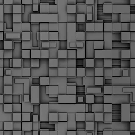
Μ
Ν
Α
χ
φ
υ
α
εί
M
Τ
κ
Δ
ζ
F