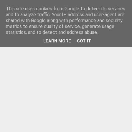
This site uses cookies from Google to deliver its services
and to analyze traffic. Your IP address and user-agent are
shared with Google along with performance and security
metrics to ensure quality of service, generate usage
statistics, and to detect and address abuse.
LEARN MORE
GOT IT