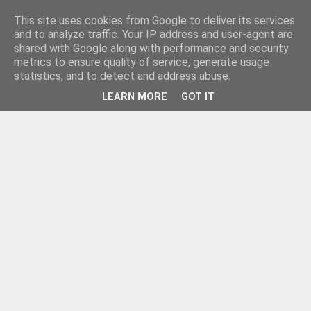
This site uses cookies from Google to deliver its services
and to analyze traffic. Your IP address and user-agent are
shared with Google along with performance and security
metrics to ensure quality of service, generate usage
statistics, and to detect and address abuse.
LEARN MORE
GOT IT