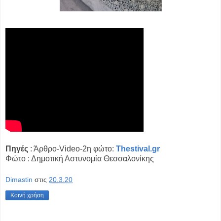
Πηγές
: Άρθρο-Video-2η φώτο:
Thestival.gr
Φώτο : Δημοτική Αστυνομία Θεσσαλονίκης
Dimastin
στις
20.3.20
Κοινή χρήση