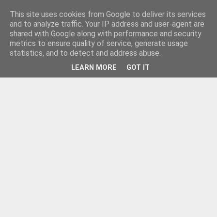
This site uses cookies from Google to deliver its services
and to analyze traffic. Your IP address and user-agent are
shared with Google along with performance and security
metrics to ensure quality of service, generate usage
statistics, and to detect and address abuse.
LEARN MORE
GOT IT