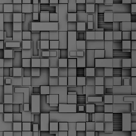
Σ
σ
φ
α
μ
φ
δ
M
Θ
ο
«
δ
ε
M