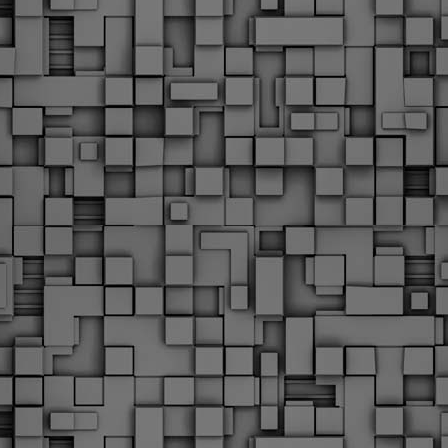
Με την απόφαση αυτή, το ΣτΕ απορρίπτει οριστικά τις
ξιώσεις των δημοσίων υπαλλήλων για επαναφορά των
ώρων, επικυρώνοντας την τρέχουσα κατάσταση παρά τις
ντιδράσεις της ΑΔΕΔΥ
ο ΣτΕ απέρριψε οριστικά την προσφυγή της ΑΔΕΔΥ και ενός
κπαιδευτικού για την επαναφορά των δώρων Χριστουγέννων,
άσχα και θερινής άδειας (13ος και 14ος μισθός) στους
ργαζόμενους του δημόσιου τομέα, κλείνοντας μια μακρά
ιαμάχη δεκαετιών που αφορούσε τις μνημονιακές περικοπές.
Εγγύκλιος ΥΠ.ΕΣ: Προκήρυξη 1Κ/2024 -
EB
Γνωστοποίηση έκδοσης οριστικών αποτελεσμάτων –
4
Παροχή οδηγιών.
 Δείτε/κατεβάστε την πολυαναμενόμενη εγκύκλιο του Υπ.
Με διαρροή 2 μέρες πριν την στάση εργασίας
EB
ενημερώνει το ΣτΕ για την απόρριψη της επαναφοράς
1