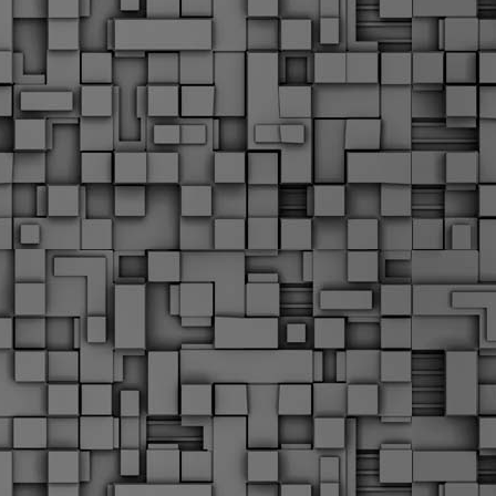
α
δ
α
Τ
ε
Π
ε
δ
F
►
F