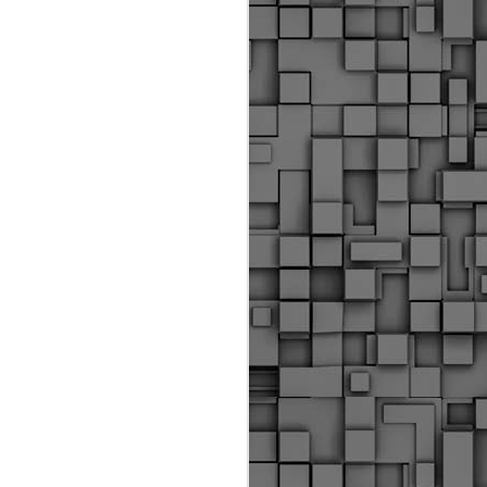
Διοικητικά πρόστιμα
ύψους 11.350€ σε
εργολάβους για
παραβάσεις σε έργα
Ο.Κ.Ω
Η Δημοτική Αστυνομία
Θεσσαλονίκης βεβαίωσε κατά
τις προηγούμενες ημέρες
πρόστιμα για 11 διοικητικές
παραβάσεις που έλαβαν
χώρα κατά τη διάρκεια
εργασιών από εργολαβικά
συνεργεία και οι οποίες
αφορούσαν εκτέλεση
εργασιών χωρίς νόμιμη
σήμανση και στην απόθεση
υλικών – εργαλείων εκτός του
προβλεπόμενου εργοταξίου.