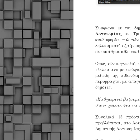
δη
Σύμφωνα με τον
Αστυνομίας, κ. Τρ
κυκλοφορία πολιτών
δήλωση κατ’ εξαίρεση
σε υπαίθρια αθλητικά
Όπως
είναι γνωστό, ο
«έκλεισαν» με απόφα
μείωση της πιθανότη
περιφραχτεί με απαγο
δημότες.
«Καθημερινά βάζουμε 
στους χώρους για να 
Συνολικά 18 πρόστ
προβλέπεται, στο Ασ
Δημοτικής Αστυνομίας
Δήμος Κοζάνης :
JUN
Αναμνηστικά
7