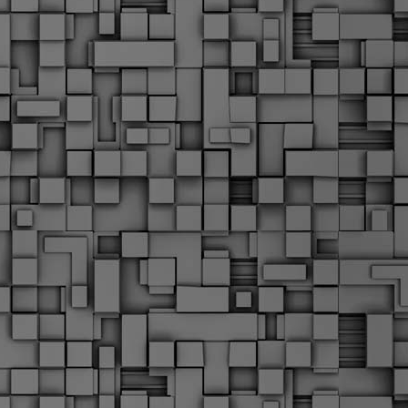
Μ
Ν
Α
χ
φ
υ
α
εί
M
Τ
κ
Δ
ζ
F