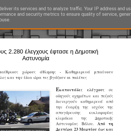
eliver its services and to analyze traffic. Your IP address and u
Ό, τι συμβαίνει γύρω από τη Δημοτική Αστυνομία, την τοπική αυτ
ormance and security metrics to ensure quality of service, gene
buse.
Άργος - Δη
ους 2.280 έλεγχους έφτασε η Δημοτική
JUL
Αστυνομία
Με σκούτε
29
προσωπικό
παίθριους χώρους άθλησης - Καθημερινά μπαίνουν
αρμοδιότη
ες και την ίδια ώρα τις βγάζουν οι πολίτες
Ξεκινά επίσημα η λειτο
Ε
κατοντάδες ελέγχους
σε
οδηγούς οχημάτων και πεζούς
Η Δημοτική Αστυνομία σ
διενεργούν καθημερινά από
καθώς από την 1η Αυγού
την έναρξη της ισχύος της
επιχειρησιακή λειτουργ
απαγόρευσης κυκλοφορίας
παρουσία του Δήμου στου
κλιμάκια της Δημοτικής
χώρους.
Από τη
Αστυνομίας Βόλου.
Δευτέρα 23 Μαρτίου έως και
Η νέα υπηρεσία θα στε