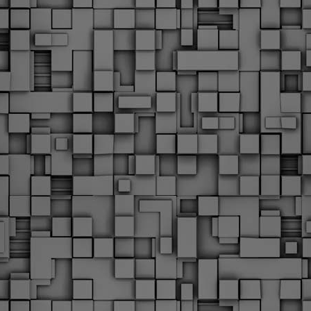
υνεχίζονται οι ορκωμοσίες των νέων Δημοτικών Αστυνομικών
ε δήμους της χώρας. Το Dimastin, αναζητεί σχετικό
ωτογραφικό υλικό στο διαδίκτυο και σας το παρουσιάζει σε
υτή την ανάρτηση. Επίσης, σας καλούμε, αν διαπιστώσετε ότι
ας έχουν "ξεφύγει" ορκωμοσίες, μπορείτε να στέλνετε το
ωτογραφικό τους υλικό στο dimasthes@gmail.gr ώστε να το
ημοσιεύουμε εδώ, άμεσα.
Θεσσαλονίκη: Ορκίστηκαν οι 75 νέοι δημοτικοί
AR
αστυνομικοί – Τι τους ζήτησε ο Αγγελούδης
18
Ενισχύεται το έργο της δημοτικής αστυνομίας στο δήμο
εσσαλονίκης καθώς το πρωί της Τετάρτης 18 Μαρτίου
ρκίστηκαν οι 75 νέοι δημοτικοί αστυνομικοί.
Με αυτούς, σε λίγους μήνες αποκτά ένα ισχυρό σώμα η
ημοτική αστυνομία. Θα είναι πιο κοντά στον πολίτη. Είχα την
υκαιρία να είμαι σήμερα στην ορκωμοσία τους.
Ξεκίνησαν εδώ και μια εβδομάδα οι αφίξεις των
AR
νεοπροσληφθέντων Δημοτικών Αστυνομικών στους
17
δήμους και οι ορκωμοσίες τους - Πλήρες