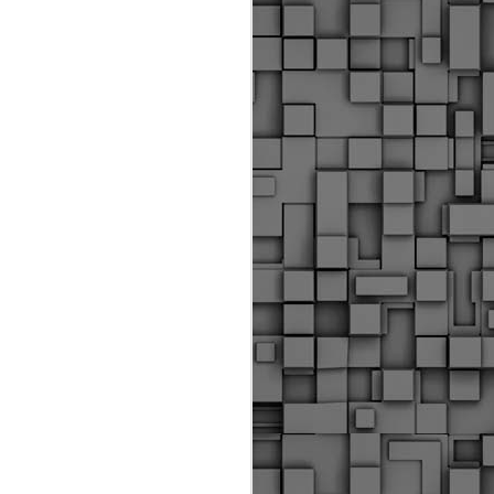
ύς αστυνομικούς, οι οποίοι έχουν
οβλεπόμενη εκπαίδευσή τους και
βουν καθήκοντα.
ιμασίας, ο Δήμος παρέλαβε τρία
 τα οποία θα χρησιμοποιούνται για
καθημερινές μετακινήσεις των
.
Δημοτική Αστυνομία
MAY
Θεσσαλονίκης:
25