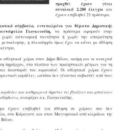
προχθές έχουν γίνει
εκπαιδευμένους δημοτικο
συνολικά 2.280 έλεγχοι
ήδη ολοκληρώσει την πρ
και
έχουν επιβληθεί 23 πρόστιμα.
είναι έτοιμοι να αναλά
μοτικό σύμβουλο, εντεταλμένο για θέματα Δημοτικής
Στο πλαίσιο της προετο
ιαντάφυλλο Γκογκινούδη,
τα πρόστιμα αφορούν στην
ολοκαίνουργια σκούτερ,
 χωρίς αστυνομική ταυτότητα ή χωρίς την απαραίτητη
τις περιπολίες και τις 
 μετακίνησης, η πλειοψηφία όμως έχει να κάνει με άθληση
στελεχών της υπηρεσίας
 κέντρα.
ι αθλητικοί χώροι στον Δήμο Βόλου, ακόμη και οι ανοιχτοί
ση δημάρχου, στο πλαίσιο των προληπτικών μέτρων για τη
τας διασποράς του κορονοϊού. Οι αθλητικοί χώροι έχουν
ρευτικές κορδέλες, ωστόσο δεν γίνονται σεβαστές από τους
κορδέλες και καθημερινά δημότες τις βγάζουν και μπαίνουν
αθληθούν»
, αναφέρει ο κ. Γκογκινούδης.
ιμα έχουν επιβληθεί για άθληση σε χώρους που δεν
υλο, στο Κάραγατς και στον Μαγνησιακό από κλιμάκια της
 Βόλου.
Απολογισμός των
Δημοτική Αστυνομία
JUN
JUN
ελέγχων σε ιδιοκτήτες
Θεσσαλονίκης: Ένταση
4
4