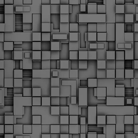
Φωτογραφικό ρεπορτάζ
εγάλες μέρες ζει ο "οργανισμός" της Δημοτικής Αστυνομίας!
α θυμίσουμε ότι κανονικές προσλήψεις στην Δημοτική
στυνομία έχουν να γίνουν από το 2010. Δεκαέξι ολόκληρα
ρόνια! Και βέβαια, ακόμη και με αυτές τις προσλήψεις, δεν
τάνουμε ούτε τα 2/3 των Δημοτικών Αστυνομικών που
πηρετούσαν το 2013 προ της κατάργησης της υπηρεσίας με
πόφαση του σημερινού πρωθυπουργού Κυριάκου Μητσοτάκη. Ας
ναι...
Δημοτική Αστυνομία Θεσσαλονίκης: Διμηνιαίος
AR
απολογισμός ελέγχων τήρησης νομοθεσίας
2
δεσποζόμενων Ζώων συντροφιάς
ον απολογισμό των δράσεων ελέγχου για τα ζώα συντροφιάς
ατά το δίμηνο Ιανουαρίου – Φεβρουαρίου 2026 παρουσιάζει η
ημοτική Αστυνομία Θεσσαλονίκης, με στόχο την προστασία των
ώων και την ομαλή συμβίωση στην πόλη.
ΣτΕ: Οριστική απόρριψη της επαναφοράς του 13ου
EB
και 14ου μισθού για τους δημοσίους υπαλλήλους
18