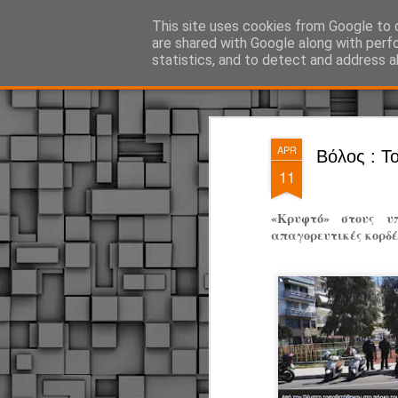
ΔΗΜΟΤΙΚΗ ΑΣΤΥΝΟΜΙΑ, τα νέα!
This site uses cookies from Google to d
are shared with Google along with perf
statistics, and to detect and address a
Magazine
Pages
APR
Βόλος : Τ
11
«Κρυφτό» στους υ
απαγορευτικές κορδέλ