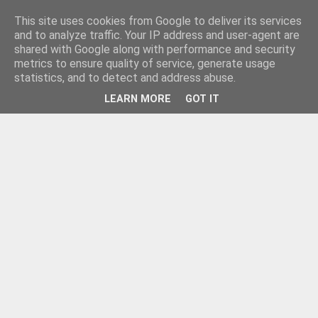
This site uses cookies from Google to deliver its services
and to analyze traffic. Your IP address and user-agent are
shared with Google along with performance and security
metrics to ensure quality of service, generate usage
statistics, and to detect and address abuse.
LEARN MORE
GOT IT