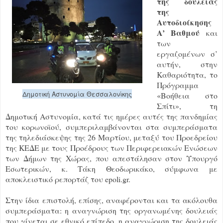
της δουλειάς
της
Αυτοδιοίκησης
Α’ Βαθμού
και
των
εργαζομένων σ’
αυτήν, στην
Καθαριότητα, το
Πρόγραμμα
Δημοτική Αστυνομία Θεσσαλονίκης
«Βοήθεια στο
Σπίτι», τη
Δημοτική Αστυνομία, κατά τις ημέρες αυτές της πανδημίας
του κορωνοϊού, συμπεριλαμβάνονται στα συμπεράσματα
της τηλεδιάσκεψης της 26 Μαρτίου, μεταξύ του Προεδρείου
της ΚΕΔΕ με τους Προέδρους των Περιφερειακών Ενώσεων
των Δήμων της Χώρας, που απεστάλησαν στον Υπουργό
Εσωτερικών, κ. Τάκη Θεοδωρικάκο, σύμφωνα με
αποκλειστικό ρεπορτάζ του epoli.gr.
Στην ίδια επιστολή, επίσης, αναφέρονται και τα ακόλουθα
συμπεράσματα: η αναγνώριση της οργανωμένης δουλειάς
που γίνεται σε εθνικό επίπεδο, η αναγνώριση της δουλειάς