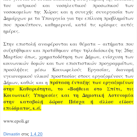
του ιατρικού και νοσηλευτικού προσωπικού των
νοσοκομείων της Χώρας και η συνεχής συνεργασία των
Δημάρχων με τα Υπουργεία για την επίλυση προβλημάτων
που προκύπτουν, καθημερινά, κατά τις κρίσιμες αυτές
ημέρες.
Στην επιστολή αναφέρονται και θέματα – αιτήματα που
συζητήθηκαν και προτάθηκαν στην τηλεδιάσκεψη της 26ης
Μαρτίου όπως, χρηματοδότηση των Δήμων, ενίσχυση των
κοινωνικών δομών και των επισιτιστικών προγραμμάτων,
προσλήψεις μέσω Κοινωφελούς Εργασίας, διανομή
υγειονομικού υλικού προστασίας στους εργαζομένους των
πρόταση ένταξης των εργαζομένων
Δήμων, καθώς και η
στην Καθαριότητα, το «Βοήθεια στο Σπίτι, τις
Κοινωνικές Υπηρεσίες και τη Δημοτική Αστυνομία
στην καταβολή δώρου Πάσχα ή άλλου είδους
επιδόματος, κ.ά.
www.epoli.gr
Dimastin
στις
1.4.20