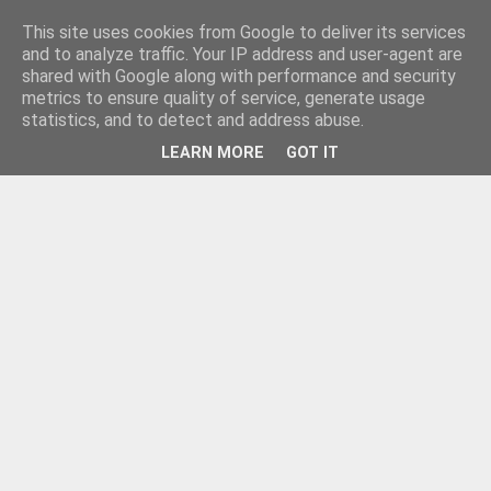
This site uses cookies from Google to deliver its services
and to analyze traffic. Your IP address and user-agent are
shared with Google along with performance and security
metrics to ensure quality of service, generate usage
statistics, and to detect and address abuse.
LEARN MORE
GOT IT