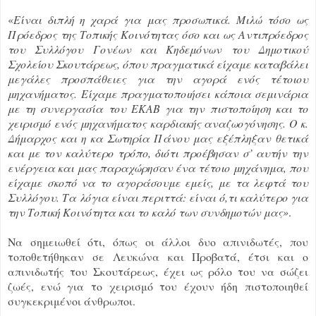
«
Είναι διπλή η χαρά για μας προσωπικά. Μιλώ τόσο ως
Πρόεδρος της Τοπικής Κοινότητας όσο και ως Αντιπρόεδρος
του Συλλόγου Γονέων και Κηδεμόνων του Δημοτικού
Σχολείου Σκουτάρεως, όπου πραγματικά είχαμε καταβάλει
μεγάλες προσπάθειες για την αγορά ενός τέτοιου
μηχανήματος. Είχαμε πραγματοποιήσει κάποια σεμινάρια
με τη συνεργασία του ΕΚΑΒ για την πιστοποίηση και το
χειρισμό ενός μηχανήματος καρδιακής αναζωογόνησης. Ο κ.
Δήμαρχος και η κα Σωτηρία Πάνου μας εξέπληξαν θετικά
και με τον καλύτερο τρόπο, διότι προέβησαν σ’ αυτήν την
ενέργεια και μας παραχώρησαν ένα τέτοιο μηχάνημα, που
είχαμε σκοπό να το αγοράσουμε εμείς, με τα λεφτά του
Συλλόγου. Τα λόγια είναι περιττά: είναι ό,τι καλύτερο για
την Τοπική Κοινότητα και το καλό των συνδημοτών μας»
.
Να σημειωθεί ότι, όπως οι άλλοι δυο απινιδωτές, που
τοποθετήθηκαν σε Λευκώνα και Προβατά, έτσι και ο
απινιδωτής του Σκουτάρεως, έχει ως ρόλο του να σώζει
ζωές, ενώ για το χειρισμό του έχουν ήδη πιστοποιηθεί
συγκεκριμένοι άνθρωποι.