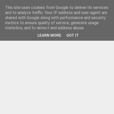
This site uses cookies from Google to deliver its services
and to analyze traffic. Your IP address and user-agent are
shared with Google along with performance and security
metrics to ensure quality of service, generate usage
statistics, and to detect and address abuse.
LEARN MORE
GOT IT